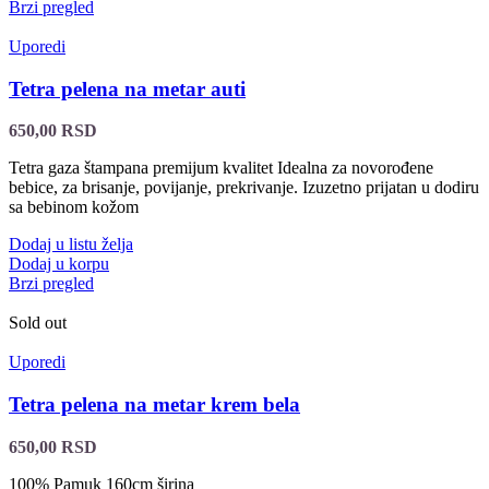
Brzi pregled
Uporedi
Tetra pelena na metar auti
650,00
RSD
Tetra gaza štampana premijum kvalitet Idealna za novorođene
bebice, za brisanje, povijanje, prekrivanje. Izuzetno prijatan u dodiru
sa bebinom kožom
Dodaj u listu želja
Dodaj u korpu
Brzi pregled
Sold out
Uporedi
Tetra pelena na metar krem bela
650,00
RSD
100% Pamuk 160cm širina