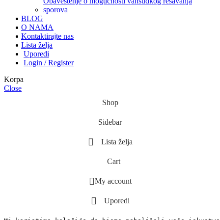
obaveštenje o mogućnosti vansudkog rešavanja
sporova
BLOG
O NAMA
Kontaktirajte nas
Lista želja
Uporedi
Login / Register
Korpa
Close
Shop
Sidebar
Lista želja
Cart
My account
Uporedi