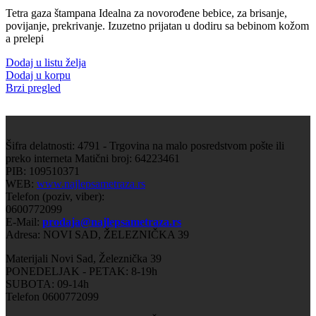
Tetra gaza štampana Idealna za novorođene bebice, za brisanje,
povijanje, prekrivanje. Izuzetno prijatan u dodiru sa bebinom kožom
a prelepi
Dodaj u listu želja
Dodaj u korpu
Brzi pregled
Šifra delatnosti: 4791 - Trgovina na malo posredstvom pošte ili
preko interneta Matični broj: 64223461
PIB: 109510371
WEB:
www.najlepsametraza.rs
Telefon (poziv, viber):
0600772099
E-Mail:
prodaja@najlepsametraza.rs
Adresa: NOVI SAD, ŽELEZNIČKA 39
Materijali Novi Sad, Železnička 39
PONEDELJAK - PETAK: 8-19h
SUBOTA: 09-14h
Telefon 0600772099