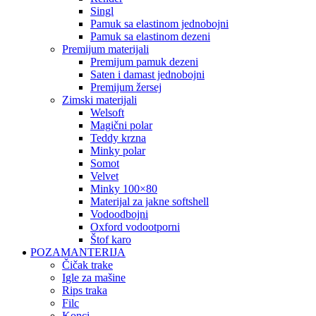
singl
pamuk sa elastinom jednobojni
pamuk sa elastinom dezeni
premijum materijali
premijum pamuk dezeni
saten i damast jednobojni
premijum žersej
zimski materijali
welsoft
magični polar
teddy krzna
minky polar
somot
velvet
minky 100×80
materijal za jakne softshell
vodoodbojni
oxford vodootporni
štof karo
POZAMANTERIJA
čičak trake
igle za mašine
rips traka
filc
konci