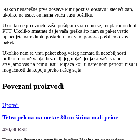
Nakon neuspešne prve dostave kurir pokuša dostavu i sledeći dan,
ukoliko ne uspe, on nama vraća vašu pošiljku.
Ukoliko ne preuzmete vašu pošiljku i vrati nam se, mi plaćamo dupli
PTT. Ukoliko smatrate da je vaša greška što nam se paket vratio,
uplaćujete nam duplu poštarinu i mi vam ponovo pošaljemo vaš
paket.
Ukoliko nam se vrati paket zbog vašeg nemara ili neozbiljnosti
prilikom poručivanja, bez daljnjeg objašnjenja sa vaše strane,
stavljamo vas na “crnu listu” kupaca koji u narednom periodu nisu u
mogućnosti da kupuju preko našeg sajta.
Povezani proizvodi
Uporedi
Tetra pelena na metar 80cm širina mali princ
420,00
RSD