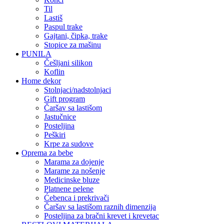
til
lastiš
paspul trake
gajtani, čipka, trake
stopice za mašinu
PUNILA
češljani silikon
koflin
Home dekor
stolnjaci/nadstolnjaci
gift program
čaršav sa lastišom
jastučnice
posteljina
peškiri
krpe za sudove
Oprema za bebe
marama za dojenje
marame za nošenje
medicinske bluze
platnene pelene
ćebenca i prekrivači
čaršav sa lastišom raznih dimenzija
posteljina za bračni krevet i krevetac