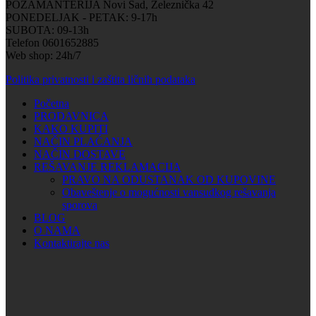
POZAMANTERIJA Novi Sad, Železnička 42
PONEDELJAK - PETAK: 9-17h
SUBOTA: 09-13h
Telefon 0601652885
Web shop: 24h/7
Politika privatnosti i zaštita ličnih podataka
Početna
PRODAVNICA
KAKO KUPITI
NAČIN PLAĆANJA
NAČIN DOSTAVE
REŠAVANJE REKLAMACIJA
PRAVO NA ODUSTANAK OD KUPOVINE
Obaveštenje o mogućnosti vansudkog rešavanja
sporova
BLOG
O NAMA
Kontaktirajte nas