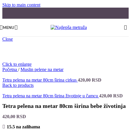
Skip to main content
MENU
Close
Click to enlarge
Početna
/
Muslin pelene na metar
Tetra pelena na metar 80cm širina cirkus
420,00
RSD
Back to products
Tetra pelena na metar 80cm širina životinje u čamcu
420,00
RSD
Tetra pelena na metar 80cm širina bebe životinja
420,00
RSD
15.5 na zalihama