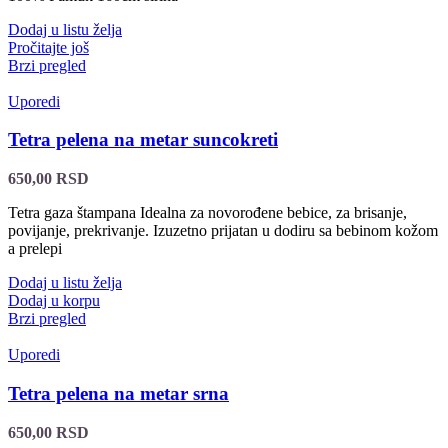
Dodaj u listu želja
Pročitajte još
Brzi pregled
Uporedi
Tetra pelena na metar suncokreti
650,00
RSD
Tetra gaza štampana Idealna za novorođene bebice, za brisanje,
povijanje, prekrivanje. Izuzetno prijatan u dodiru sa bebinom kožom
a prelepi
Dodaj u listu želja
Dodaj u korpu
Brzi pregled
Uporedi
Tetra pelena na metar srna
650,00
RSD