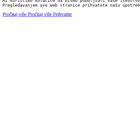
Mi koristimo kolačiće da bismo poboljšali vaše iskustvo
Pregledavanjem ove web stranice prihvatate našu upotreb
Pročitaj više
Pročitaj više
Prihvatite