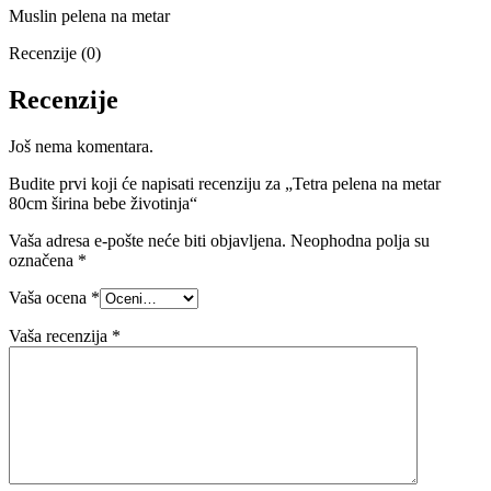
Muslin pelena na metar
Recenzije (0)
Recenzije
Još nema komentara.
Budite prvi koji će napisati recenziju za „Tetra pelena na metar
80cm širina bebe životinja“
Vaša adresa e-pošte neće biti objavljena.
Neophodna polja su
označena
*
Vaša ocena
*
Vaša recenzija
*