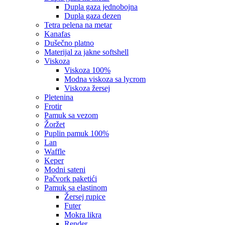
dupla gaza jednobojna
dupla gaza dezen
tetra pelena na metar
kanafas
dušečno platno
materijal za jakne softshell
viskoza
viskoza 100%
modna viskoza sa lycrom
viskoza žersej
pletenina
frotir
pamuk sa vezom
žoržet
puplin pamuk 100%
lan
waffle
keper
modni sateni
pačvork paketići
pamuk sa elastinom
žersej rupice
futer
mokra likra
render