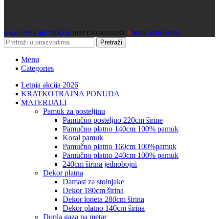
NAJLEPŠA METRAŽA
2024 CREATED BY
WEB M DESIGN
X
Pretraži
Menu
Categories
Letnja akcija 2026
KRATKOTRAJNA PONUDA
MATERIJALI
pamuk za posteljinu
pamučno posteljno 220cm širine
pamučno platno 140cm 100% pamuk
koral pamuk
pamučno platno 160cm 100%pamuk
pamučno platno 240cm 100% pamuk
240cm širina jednobojni
dekor platna
damast za stolnjake
dekor 180cm širina
dekor loneta 280cm širina
dekor platno 140cm širina
dupla gaza na metar