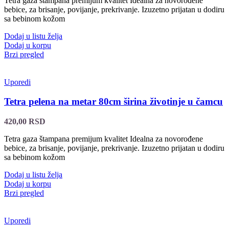
Tetra gaza štampana premijum kvalitet Idealna za novorođene
bebice, za brisanje, povijanje, prekrivanje. Izuzetno prijatan u dodiru
sa bebinom kožom
Dodaj u listu želja
Dodaj u korpu
Brzi pregled
Uporedi
Tetra pelena na metar 80cm širina životinje u čamcu
420,00
RSD
Tetra gaza štampana premijum kvalitet Idealna za novorođene
bebice, za brisanje, povijanje, prekrivanje. Izuzetno prijatan u dodiru
sa bebinom kožom
Dodaj u listu želja
Dodaj u korpu
Brzi pregled
Uporedi