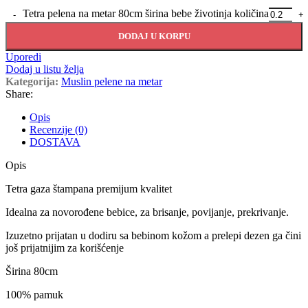
Tetra pelena na metar 80cm širina bebe životinja količina
DODAJ U KORPU
Uporedi
Dodaj u listu želja
Kategorija:
Muslin pelene na metar
Share:
Opis
Recenzije (0)
DOSTAVA
Opis
Tetra gaza štampana premijum kvalitet
Idealna za novorođene bebice, za brisanje, povijanje, prekrivanje.
Izuzetno prijatan u dodiru sa bebinom kožom a prelepi dezen ga čini
još prijatnijim za korišćenje
Širina 80cm
100% pamuk