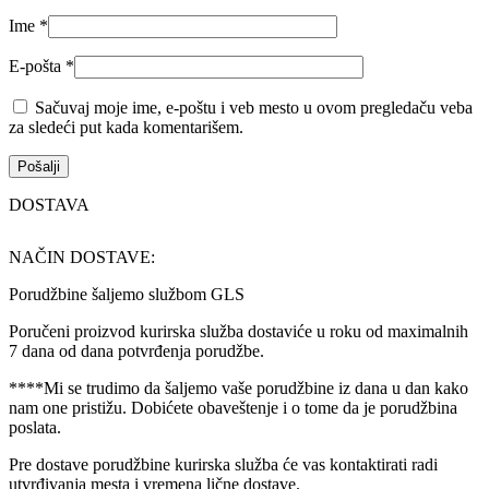
Ime
*
E-pošta
*
Sačuvaj moje ime, e-poštu i veb mesto u ovom pregledaču veba
za sledeći put kada komentarišem.
DOSTAVA
NAČIN DOSTAVE:
Porudžbine šaljemo službom GLS
Poručeni proizvod kurirska služba dostaviće u roku od maximalnih
7 dana od dana potvrđenja porudžbe.
****Mi se trudimo da šaljemo vaše porudžbine iz dana u dan kako
nam one pristižu. Dobićete obaveštenje i o tome da je porudžbina
poslata.
Pre dostave porudžbine kurirska služba će vas kontaktirati radi
utvrđivanja mesta i vremena lične dostave.