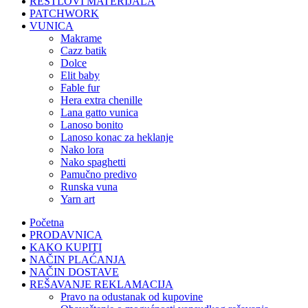
RESTLOVI MATERIJALA
PATCHWORK
VUNICA
makrame
cazz batik
dolce
elit baby
fable fur
hera extra chenille
lana gatto vunica
lanoso bonito
lanoso konac za heklanje
nako lora
nako spaghetti
pamučno predivo
runska vuna
yarn art
Početna
PRODAVNICA
KAKO KUPITI
NAČIN PLAĆANJA
NAČIN DOSTAVE
REŠAVANJE REKLAMACIJA
pravo na odustanak od kupovine