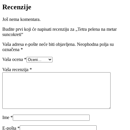
Recenzije
Još nema komentara.
Budite prvi koji će napisati recenziju za „Tetra pelena na metar
suncokreti“
Vaša adresa e-pošte neće biti objavljena.
Neophodna polja su
označena
*
Vaša ocena
*
Vaša recenzija
*
Ime
*
E-pošta
*