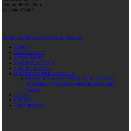
Telefon 0601652885
Web shop: 24h/7
Politika privatnosti i zaštita ličnih podataka
Početna
PRODAVNICA
KAKO KUPITI
NAČIN PLAĆANJA
NAČIN DOSTAVE
REŠAVANJE REKLAMACIJA
PRAVO NA ODUSTANAK OD KUPOVINE
Obaveštenje o mogućnosti vansudkog rešavanja
sporova
BLOG
O NAMA
Kontaktirajte nas