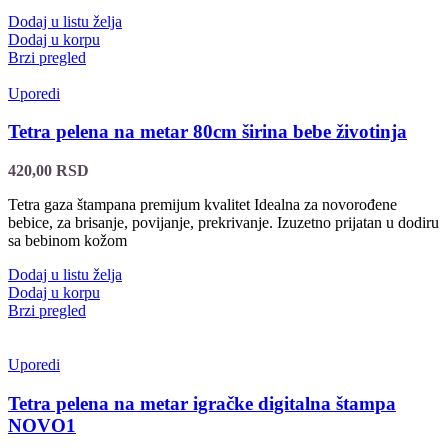
Dodaj u listu želja
Dodaj u korpu
Brzi pregled
Uporedi
Tetra pelena na metar 80cm širina bebe životinja
420,00
RSD
Tetra gaza štampana premijum kvalitet Idealna za novorođene
bebice, za brisanje, povijanje, prekrivanje. Izuzetno prijatan u dodiru
sa bebinom kožom
Dodaj u listu želja
Dodaj u korpu
Brzi pregled
Uporedi
Tetra pelena na metar igračke digitalna štampa
NOVO1