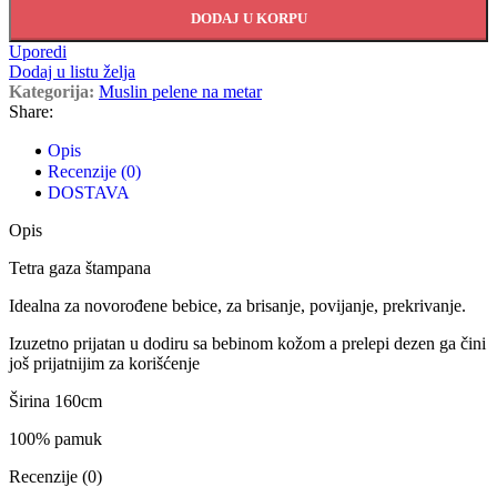
DODAJ U KORPU
Uporedi
Dodaj u listu želja
Kategorija:
Muslin pelene na metar
Share:
Opis
Recenzije (0)
DOSTAVA
Opis
Tetra gaza štampana
Idealna za novorođene bebice, za brisanje, povijanje, prekrivanje.
Izuzetno prijatan u dodiru sa bebinom kožom a prelepi dezen ga čini
još prijatnijim za korišćenje
Širina 160cm
100% pamuk
Recenzije (0)