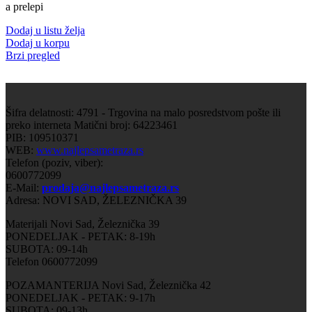
a prelepi
Dodaj u listu želja
Dodaj u korpu
Brzi pregled
Šifra delatnosti: 4791 - Trgovina na malo posredstvom pošte ili
preko interneta Matični broj: 64223461
PIB: 109510371
WEB:
www.najlepsametraza.rs
Telefon (poziv, viber):
0600772099
E-Mail:
prodaja@najlepsametraza.rs
Adresa: NOVI SAD, ŽELEZNIČKA 39
Materijali Novi Sad, Železnička 39
PONEDELJAK - PETAK: 8-19h
SUBOTA: 09-14h
Telefon 0600772099
POZAMANTERIJA Novi Sad, Železnička 42
PONEDELJAK - PETAK: 9-17h
SUBOTA: 09-13h