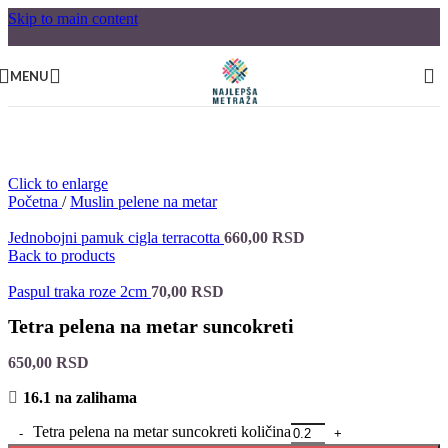
Skip to main content
MENU
Click to enlarge
Početna
/
Muslin pelene na metar
Jednobojni pamuk cigla terracotta
660,00
RSD
Back to products
Paspul traka roze 2cm
70,00
RSD
Tetra pelena na metar suncokreti
650,00
RSD
16.1 na zalihama
Tetra pelena na metar suncokreti količina