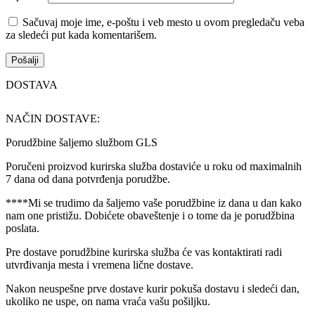
Sačuvaj moje ime, e-poštu i veb mesto u ovom pregledaču veba
za sledeći put kada komentarišem.
DOSTAVA
NAČIN DOSTAVE:
Porudžbine šaljemo službom GLS
Poručeni proizvod kurirska služba dostaviće u roku od maximalnih
7 dana od dana potvrđenja porudžbe.
****Mi se trudimo da šaljemo vaše porudžbine iz dana u dan kako
nam one pristižu. Dobićete obaveštenje i o tome da je porudžbina
poslata.
Pre dostave porudžbine kurirska služba će vas kontaktirati radi
utvrđivanja mesta i vremena lične dostave.
Nakon neuspešne prve dostave kurir pokuša dostavu i sledeći dan,
ukoliko ne uspe, on nama vraća vašu pošiljku.