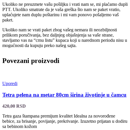
Ukoliko ne preuzmete vašu pošiljku i vrati nam se, mi plaćamo dupli
PTT. Ukoliko smatrate da je vaša greška što nam se paket vratio,
uplaćujete nam duplu poštarinu i mi vam ponovo pošaljemo vaš
paket.
Ukoliko nam se vrati paket zbog vašeg nemara ili neozbiljnosti
prilikom poručivanja, bez daljnjeg objašnjenja sa vaše strane,
stavljamo vas na “crnu listu” kupaca koji u narednom periodu nisu u
mogućnosti da kupuju preko našeg sajta.
Povezani proizvodi
Uporedi
Tetra pelena na metar 80cm širina životinje u čamcu
420,00
RSD
Tetra gaza štampana premijum kvalitet Idealna za novorođene
bebice, za brisanje, povijanje, prekrivanje. Izuzetno prijatan u dodiru
sa bebinom kožom