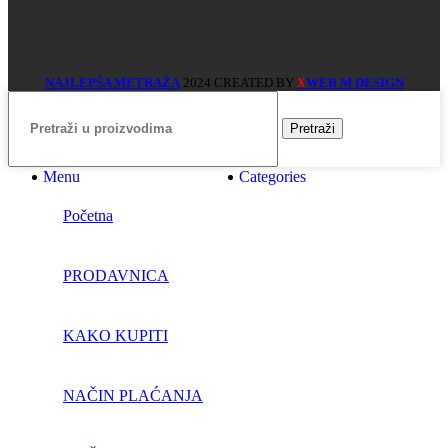
NAJLEPŠA METRAŽA
2024 CREATED BY
WEB M DESIGN
X
Pretraži
Menu
Categories
Početna
PRODAVNICA
KAKO KUPITI
NAČIN PLAĆANJA