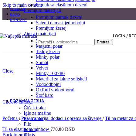
pamuk sa elastinom dezeni
Skip to main content
O NAMA
premijum materijali
BLOG
premijum pamuk dezeni
KONTAKT
saten i damast jednobojni
premijum žersej
zimski materijali
LOGIN / RE
welsoft
Pretraži
magični polar
teddy krzna
minky polar
somot
velvet
Close
minky 100×80
materijal za jakne softshell
vodoodbojni
oxford vodootporni
štof karo
POZAMANTERIJA
Click to enlarge
čičak trake
igle za mašine
Početna
/
Pozamanterija: dodaci i oprema za šivenje
/
Til na metar za
rips traka
filc
Til sa elastinom rainbow
770,00
RSD
konci
Back to products
til