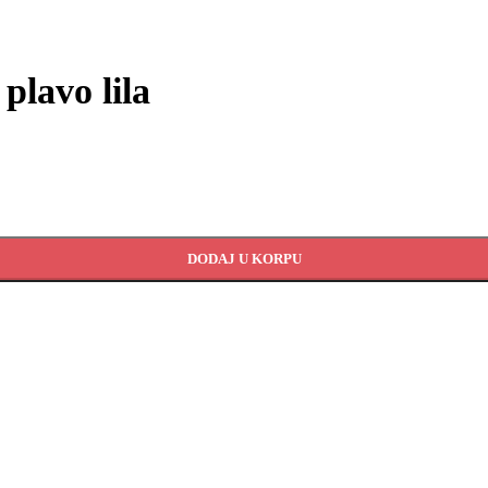
plavo lila
DODAJ U KORPU