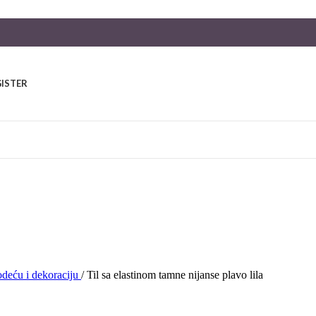
GISTER
 odeću i dekoraciju
/
Til sa elastinom tamne nijanse plavo lila