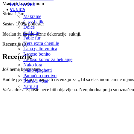
Modni til sa elastinom
PATCHWORK
VUNICA
Širina 1,5m
makrame
cazz batik
Sastav 100% poliester
dolce
elit baby
Idealan za izradu razne dekoracije, suknji..
fable fur
hera extra chenille
Recenzije (0)
lana gatto vunica
lanoso bonito
Recenzije
lanoso konac za heklanje
nako lora
Još nema komentara.
nako spaghetti
pamučno predivo
Budite prvi koji će napisati recenziju za „Til sa elastinom tamne nijans
runska vuna
yarn art
Vaša adresa e-pošte neće biti objavljena.
Neophodna polja su označe
Vaša ocena
*