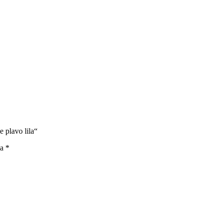
e plavo lila“
na
*