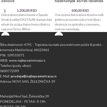
osnova
nadstolnjak 45×95 lavanda
1.200,00
RSD
600,00
RSD
Dekorativno platno loneta iz Španije
Ova veoma dekorativna tkanina nalik
Visoki kvalitet DIGITALNE štampe daje
goblenu je izuzetno jaka i izdržljiva i
utisak da su jaja zlatna (nema šljokica
idealna je za upotrebu u zavesama,
zapravo) Širina 280cm
mekom nameštaju,
Šifra delatnosti: 4791 - Trgovina na malo posredstvom pošte ili preko
interneta Matični broj: 64223461
PIB: 109510371
WEB:
www.najlepsametraza.rs
Telefon (poziv, viber):
0600772099
E-Mail:
prodaja@najlepsametraza.rs
Adresa: NOVI SAD, ŽELEZNIČKA 39
Materijali Novi Sad, Železnička 39
PONEDELJAK - PETAK: 8-19h
SUBOTA: 09-14h