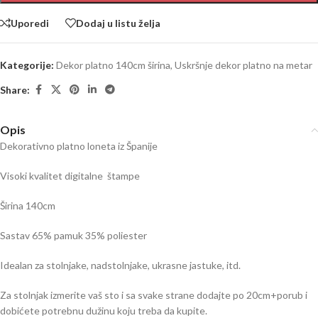
Uporedi
Dodaj u listu želja
Kategorije:
Dekor platno 140cm širina
,
Uskršnje dekor platno na metar
Share:
Opis
Dekorativno platno loneta iz Španije
Visoki kvalitet digitalne štampe
Širina 140cm
Sastav 65% pamuk 35% poliester
Idealan za stolnjake, nadstolnjake, ukrasne jastuke, itd.
Za stolnjak izmerite vaš sto i sa svake strane dodajte po 20cm+porub i
dobićete potrebnu dužinu koju treba da kupite.