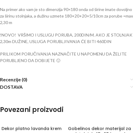
Na primer ako vam je sto dimenzija 90×180 onda od širine imate dovoljno
za širinu stolnjaka, a dužinu uzmete 180+20+20+5/10cm za porube =max
2,30 m
!NOVO! VRŠIMO I USLUGU PORUBA, 200DIN/M. AKO JE STOLNJAK
2,30m DUŽINE, USLUGA PORUBLJIVANJA ĆE BITI 460DIN
PRILIKOM PORUČIVANJA NAZNAČITE U NAPOMENU DA ŽELITE
PORUBLJENO DA DOBIJETE 🙂
Recenzije (0)
DOSTAVA
Povezani proizvodi
Dekor platno lavanda krem
Gobelinos dekor materijal za