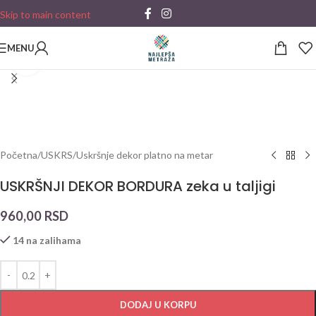
Skip to main content
MENU
Click to enlarge
Početna
/
USKRS
/
Uskršnje dekor platno na metar
USKRŠNJI DEKOR BORDURA zeka u taljigi
960,00
RSD
14 na zalihama
DODAJ U KORPU