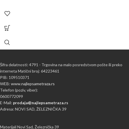
Šifra delatnosti: 4791 - Trgovina na malo posredstvom pošte ili preko
interneta Matični broj: 64223461
PIB: 109510371
WEB:
www.najlepsametraza.rs
Telefon (poziv, viber):
0600772099
E-Mail:
prodaja@najlepsametraza.rs
Adresa: NOVI SAD, ŽELEZNIČKA 39
Materijali Novi Sad, Železnička 39