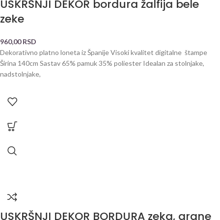
USKRŠNJI DEKOR bordura žalfija bele
zeke
960,00
RSD
Dekorativno platno loneta iz Španije Visoki kvalitet digitalne štampe
Širina 140cm Sastav 65% pamuk 35% poliester Idealan za stolnjake,
nadstolnjake,
USKRŠNJI DEKOR BORDURA zeka, grane