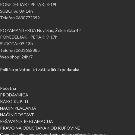
PONEDELJAK - PETAK: 8-19h
SUBOTA: 09-14h
Telefon 0600772099
POZAMANTERIJA Novi Sad, Železnička 42
PONEDELJAK - PETAK: 9-17h
SUBOTA: 09-13h
Telefon 0601652885
Web shop: 24h/7
Politika privatnosti i zaštita ličnih podataka
Početna
PRODAVNICA
KAKO KUPITI
NAČIN PLAĆANJA
NAČIN DOSTAVE
REŠAVANJE REKLAMACIJA
PRAVO NA ODUSTANAK OD KUPOVINE
Obaveštenje o mogućnosti vansudkog rešavanja sporova