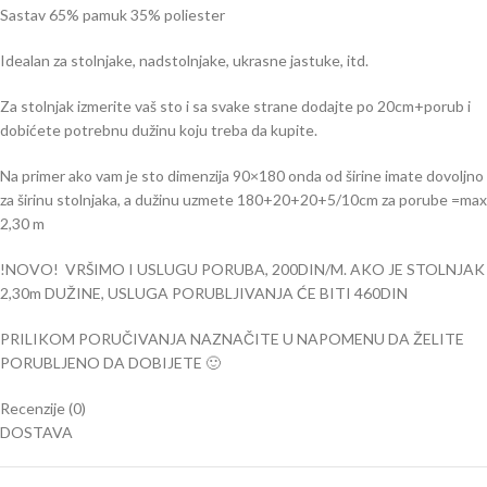
Sastav 65% pamuk 35% poliester
Idealan za stolnjake, nadstolnjake, ukrasne jastuke, itd.
Za stolnjak izmerite vaš sto i sa svake strane dodajte po 20cm+porub i
dobićete potrebnu dužinu koju treba da kupite.
Na primer ako vam je sto dimenzija 90×180 onda od širine imate dovoljno
za širinu stolnjaka, a dužinu uzmete 180+20+20+5/10cm za porube =max
2,30 m
!NOVO! VRŠIMO I USLUGU PORUBA, 200DIN/M. AKO JE STOLNJAK
2,30m DUŽINE, USLUGA PORUBLJIVANJA ĆE BITI 460DIN
PRILIKOM PORUČIVANJA NAZNAČITE U NAPOMENU DA ŽELITE
PORUBLJENO DA DOBIJETE 🙂
Recenzije (0)
DOSTAVA