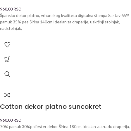
960,00
RSD
Špansko dekor platno, vrhunskog kvaliteta digitalna štampa Sastav 65%
pamuk 35% pes Širina 140cm Idealan za draperije, uskršnji stolnjak,
nadstolnjak,
Cotton dekor platno suncokret
960,00
RSD
70% pamuk 30%poliester dekor Širina 180cm Idealan za izradu draperija,