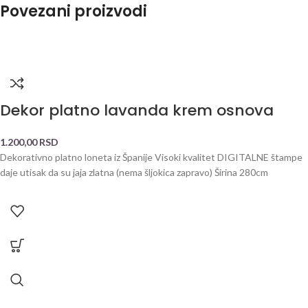
Povezani proizvodi
Dekor platno lavanda krem osnova
1.200,00
RSD
Dekorativno platno loneta iz Španije Visoki kvalitet DIGITALNE štampe
daje utisak da su jaja zlatna (nema šljokica zapravo) Širina 280cm