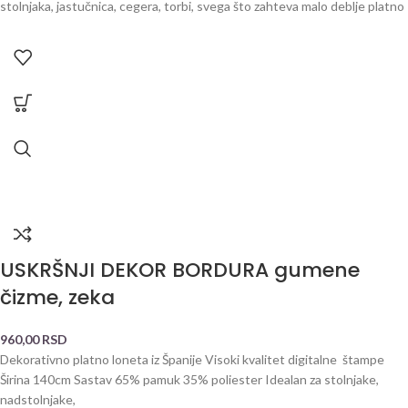
stolnjaka, jastučnica, cegera, torbi, svega što zahteva malo deblje platno
USKRŠNJI DEKOR BORDURA gumene
čizme, zeka
960,00
RSD
Dekorativno platno loneta iz Španije Visoki kvalitet digitalne štampe
Širina 140cm Sastav 65% pamuk 35% poliester Idealan za stolnjake,
nadstolnjake,