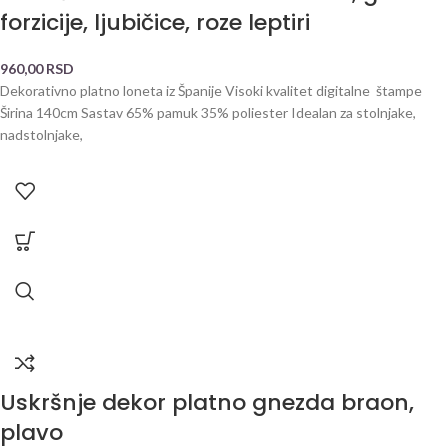
forzicije, ljubičice, roze leptiri
960,00
RSD
Dekorativno platno loneta iz Španije Visoki kvalitet digitalne štampe
Širina 140cm Sastav 65% pamuk 35% poliester Idealan za stolnjake,
nadstolnjake,
Uskršnje dekor platno gnezda braon,
plavo