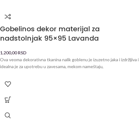
Gobelinos dekor materijal za
nadstolnjak 95×95 Lavanda
1.200,00
RSD
Ova veoma dekorativna tkanina nalik goblenu je izuzetno jaka i izdržljiva i
idealna je za upotrebu u zavesama, mekom nameštaju,