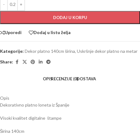
DODAJ U KORPU
Uporedi
Dodaj u listu želja
Kategorije:
Dekor platno 140cm širina
,
Uskršnje dekor platno na metar
Share:
OPIS
RECENZIJE (0)
DOSTAVA
Opis
Dekorativno platno loneta iz Španije
Visoki kvalitet digitalne štampe
Širina 140cm