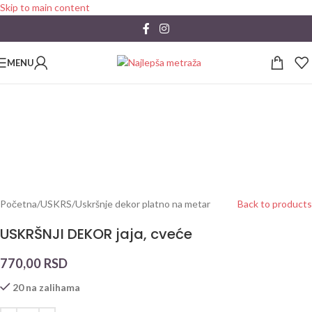
Skip to main content
MENU
Početna
/
USKRS
/
Uskršnje dekor platno na metar
Back to products
USKRŠNJI DEKOR jaja, cveće
770,00
RSD
20 na zalihama