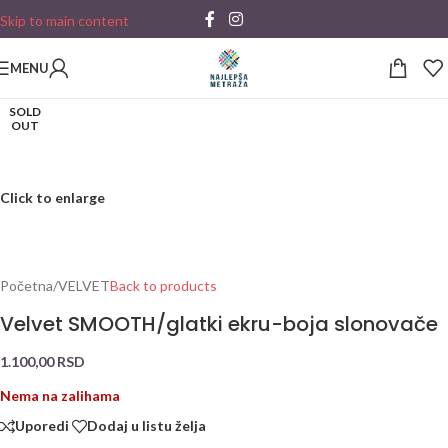
Skip to main content
MENU
SOLD
OUT
Click to enlarge
Početna
/
VELVET
Back to products
Velvet SMOOTH/glatki ekru-boja slonovače
1.100,00
RSD
Nema na zalihama
Uporedi
Dodaj u listu želja