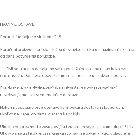
NAČIN DOSTAVE:
Porudžbine šaljemo službom GLS
Poručeni proizvod kurirska služba dostaviće u roku od maximalnih 7 dana
od dana potvrđenja porudžbe.
****Mi se trudimo da šaljemo vaše porudžbine iz dana u dan kako nam
one pristižu. Dobićete obaveštenje i o tome da je porudžbina poslata.
Pre dostave porudžbine kurirska služba će vas kontaktirati radi
utvrđivanja mesta i vremena lične dostave.
Nakon neuspešne prve dostave kurir pokuša dostavu i sledeći dan,
ukoliko ne uspe, on nama vraća vašu pošiljku.
Ukoliko ne preuzmete vašu pošiljku i vrati nam se, mi plaćamo dupli PTT.
Ukoliko smatrate da je vaša greška što nam se paket vratio, uplaćujete