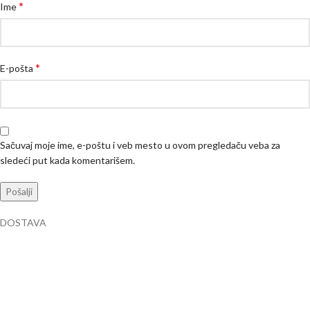
*
Ime
*
E-pošta
Sačuvaj moje ime, e-poštu i veb mesto u ovom pregledaču veba za
sledeći put kada komentarišem.
DOSTAVA