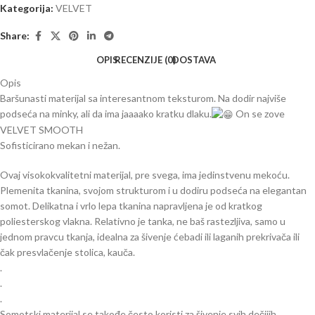
Kategorija:
VELVET
Share:
OPIS
RECENZIJE (0)
DOSTAVA
Opis
Baršunasti materijal sa interesantnom teksturom. Na dodir najviše
podseća na minky, ali da ima jaaaako kratku dlaku.
On se zove
VELVET SMOOTH
Sofisticirano mekan i nežan.
Ovaj visokokvalitetni materijal, pre svega, ima jedinstvenu mekoću.
Plemenita tkanina, svojom strukturom i u dodiru podseća na elegantan
somot. Delikatna i vrlo lepa tkanina napravljena je od kratkog
poliesterskog vlakna. Relativno je tanka, ne baš rastezljiva, samo u
jednom pravcu tkanja, idealna za šivenje ćebadi ili laganih prekrivača ili
čak presvlačenje stolica, kauča.
.
.
.
Somotski materijal se takođe često koristi za šivenje svih dečijih