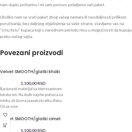
nam duplu poštarinu i mi vam ponovo pošaljemo vaš paket.
Ukoliko nam se vrati paket zbog vašeg nemara ili neozbiljnosti prilikom
poručivanja, bez daljnjeg objašnjenja sa vaše strane, stavljamo vas na
“crnu listu” kupaca koji u narednom periodu nisu u mogućnosti da kupuju
preko našeg sajta.
Povezani proizvodi
Velvet SMOOTH/glatki khaki
1.100,00
RSD
Baršunasti materijal sa interesantnom
teksturom. Na dodir najviše podseća na
minky, ali da ima jaaaako kratku dlaku.
On se zove
Velvet SMOOTH/glatki cimet
1.100,00
RSD