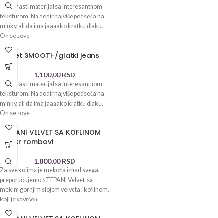
Baršunasti materijal sa interesantnom
teksturom. Na dodir najviše podseća na
minky, ali da ima jaaaako kratku dlaku.
On se zove
Velvet SMOOTH/glatki jeans
1.100,00
RSD
Baršunasti materijal sa interesantnom
teksturom. Na dodir najviše podseća na
minky, ali da ima jaaaako kratku dlaku.
On se zove
ŠTEPANI VELVET SA KOFLINOM
puder rombovi
1.800,00
RSD
Za sve kojima je mekoća iznad svega,
preporučujemo ŠTEPANI Velvet sa
mekim gornjim slojem velveta i koflinom,
koji je savršen