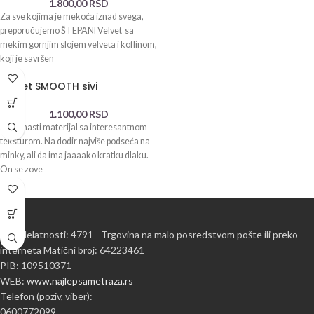
1.800,00
RSD
Za sve kojima je mekoća iznad svega,
preporučujemo ŠTEPANI Velvet sa
mekim gornjim slojem velveta i koflinom,
koji je savršen
Velvet SMOOTH sivi
1.100,00
RSD
Baršunasti materijal sa interesantnom
teksturom. Na dodir najviše podseća na
minky, ali da ima jaaaako kratku dlaku.
On se zove
Šifra delatnosti: 4791 - Trgovina na malo posredstvom pošte ili preko
interneta Matični broj: 64223461
PIB: 109510371
WEB:
www.najlepsametraza.rs
Telefon (poziv, viber):
0600772099