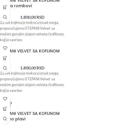
ŠTEPANI VELVET SA KOFLINOM
kajsija rombovi
1.800,00
RSD
Za sve kojima je mekoća iznad svega,
preporučujemo ŠTEPANI Velvet sa
mekim gornjim slojem velveta i koflinom,
koji je savršen
ŠTEPANI VELVET SA KOFLINOM
kafa
1.800,00
RSD
Za sve kojima je mekoća iznad svega,
preporučujemo ŠTEPANI Velvet sa
mekim gornjim slojem velveta i koflinom,
koji je savršen
SOLD
OUT
ŠTEPANI VELVET SA KOFLINOM
tamno plavi