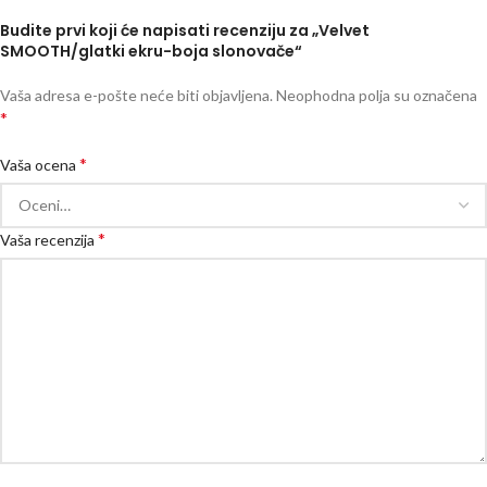
Budite prvi koji će napisati recenziju za „Velvet
SMOOTH/glatki ekru-boja slonovače“
Vaša adresa e-pošte neće biti objavljena.
Neophodna polja su označena
*
*
Vaša ocena
*
Vaša recenzija