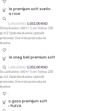
-20%
Waffle premijum soft svetlo
kajsija roze
1.032,00
RSD
1.290,00
RSD
Širina tkanine: 160 +/- 5 cm Težina: 230
gr m2 Upotreba tkanine i gotovih
proizvoda: Ove vrste proizvoda od
tkanine
-20%
Waffle sneg beli premium soft
1.032,00
RSD
1.290,00
RSD
Širina tkanine: 160 +/- 5 cm Težina: 230
gr m2 Upotreba tkanine i gotovih
proizvoda: Ove vrste proizvoda od
tkanine
-20%
Dupla gaza premijum soft
nebo PLAVA