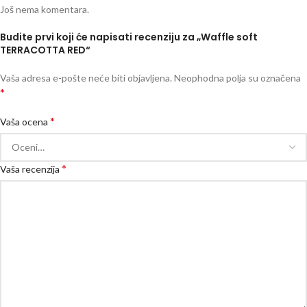
Još nema komentara.
Budite prvi koji će napisati recenziju za „Waffle soft
TERRACOTTA RED“
Vaša adresa e-pošte neće biti objavljena.
Neophodna polja su označena
*
*
Vaša ocena
*
Vaša recenzija