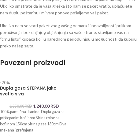
Ukoliko smatrate da je vaša greška što nam se paket vratio, uplaćujete
nam duplu poštarinu i mi vam ponovo pošaljemo vaš paket.
Ukoliko nam se vrati paket zbog vašeg nemara ili neozbiljnosti prilikom
poručivanja, bez daljnjeg objašnjenja sa vaše strane, stavljamo vas na
“crnu listu” kupaca koji u narednom periodu nisu u mogućnosti da kupuju
preko našeg sajta.
Povezani proizvodi
-20%
Dupla gaza ŠTEPANA jako
svetlo siva
1.240,00
RSD
1.550,00
RSD
100% pamučna tkanina: Dupla gaza sa
prištepanim koflinom Širina rolne sa
koflinom 150cm Širina gaze 130cm Dva
mekana i prefinjena