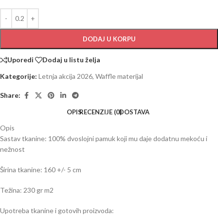
DODAJ U KORPU
Uporedi
Dodaj u listu želja
Kategorije:
Letnja akcija 2026
,
Waffle materijal
Share:
OPIS
RECENZIJE (0)
DOSTAVA
Opis
Sastav tkanine: 100% dvoslojni pamuk koji mu daje dodatnu mekoću i
nežnost
Širina tkanine: 160 +/- 5 cm
Težina: 230 gr m2
Upotreba tkanine i gotovih proizvoda: