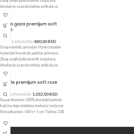
Zbog svojih jedinstvenih svojstava,
idealan je za proizvodnju artikala za
-20%
Dupla gaza premijum soft
KHAKI
880,00
RSD
1.100,00
RSD
Ovaj estetski, prirodan i funkcionalan
materijal ima širok spektar primena.
Zbog svojih jedinstvenih svojstava,
idealan je za proizvodnju artikala za
-20%
Waffle premijum soft roze
1.032,00
RSD
1.290,00
RSD
Sastav tkanine: 100% dvoslojni pamuk
koji mu daje dodatnu mekoću i nežnost
Širina tkanine: 160 +/- 5 cm Težina: 230