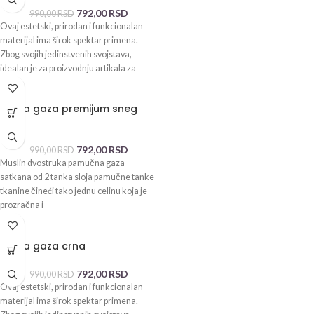
792,00
RSD
990,00
RSD
Ovaj estetski, prirodan i funkcionalan
materijal ima širok spektar primena.
Zbog svojih jedinstvenih svojstava,
idealan je za proizvodnju artikala za
-20%
Dupla gaza premijum sneg
bela
792,00
RSD
990,00
RSD
Muslin dvostruka pamučna gaza
satkana od 2 tanka sloja pamučne tanke
tkanine čineći tako jednu celinu koja je
prozračna i
-20%
Dupla gaza crna
792,00
RSD
990,00
RSD
Ovaj estetski, prirodan i funkcionalan
materijal ima širok spektar primena.