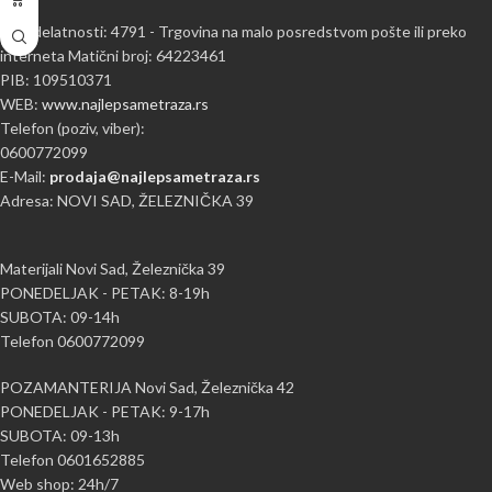
Šifra delatnosti: 4791 - Trgovina na malo posredstvom pošte ili preko
interneta Matični broj: 64223461
PIB: 109510371
WEB:
www.najlepsametraza.rs
Telefon (poziv, viber):
0600772099
E-Mail:
prodaja@najlepsametraza.rs
Adresa: NOVI SAD, ŽELEZNIČKA 39
Materijali Novi Sad, Železnička 39
PONEDELJAK - PETAK: 8-19h
SUBOTA: 09-14h
Telefon 0600772099
POZAMANTERIJA Novi Sad, Železnička 42
PONEDELJAK - PETAK: 9-17h
SUBOTA: 09-13h
Telefon 0601652885
Web shop: 24h/7