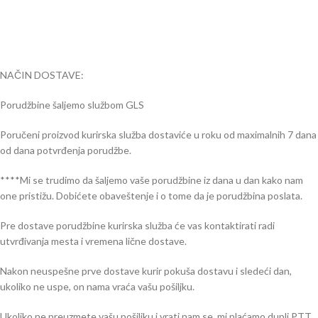
NAČIN DOSTAVE:
Porudžbine šaljemo službom GLS
Poručeni proizvod kurirska služba dostaviće u roku od maximalnih 7 dana
od dana potvrđenja porudžbe.
****Mi se trudimo da šaljemo vaše porudžbine iz dana u dan kako nam
one pristižu. Dobićete obaveštenje i o tome da je porudžbina poslata.
Pre dostave porudžbine kurirska služba će vas kontaktirati radi
utvrđivanja mesta i vremena lične dostave.
Nakon neuspešne prve dostave kurir pokuša dostavu i sledeći dan,
ukoliko ne uspe, on nama vraća vašu pošiljku.
Ukoliko ne preuzmete vašu pošiljku i vrati nam se, mi plaćamo dupli PTT.