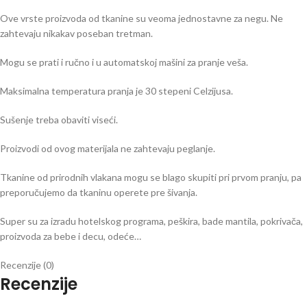
Ove vrste proizvoda od tkanine su veoma jednostavne za negu. Ne
zahtevaju nikakav poseban tretman.
Mogu se prati i ručno i u automatskoj mašini za pranje veša.
Maksimalna temperatura pranja je 30 stepeni Celzijusa.
Sušenje treba obaviti viseći.
Proizvodi od ovog materijala ne zahtevaju peglanje.
Tkanine od prirodnih vlakana mogu se blago skupiti pri prvom pranju, pa
preporučujemo da tkaninu operete pre šivanja.
Super su za izradu hotelskog programa, peškira, bade mantila, pokrivača,
proizvoda za bebe i decu, odeće…
Recenzije (0)
Recenzije