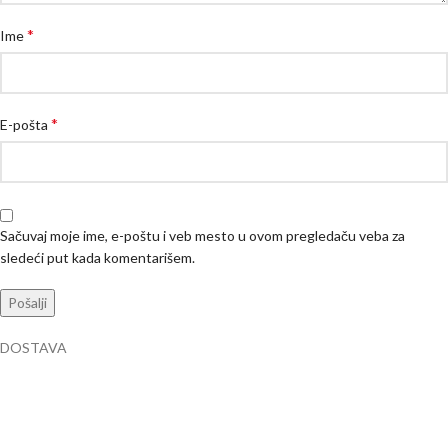
*
Ime
*
E-pošta
Sačuvaj moje ime, e-poštu i veb mesto u ovom pregledaču veba za
sledeći put kada komentarišem.
DOSTAVA