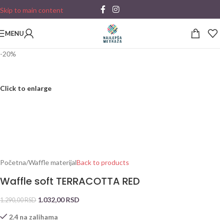
Skip to main content
MENU
-20%
Click to enlarge
Početna
/
Waffle materijal
Back to products
Waffle soft TERRACOTTA RED
1.032,00
RSD
1.290,00
RSD
2.4 na zalihama