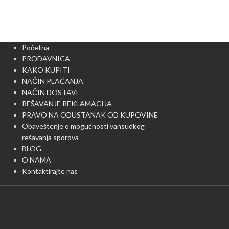
Početna
PRODAVNICA
KAKO KUPITI
NAČIN PLAĆANJA
NAČIN DOSTAVE
REŠAVANJE REKLAMACIJA
PRAVO NA ODUSTANAK OD KUPOVINE
Obaveštenje o mogućnosti vansudkog
rešavanja sporova
BLOG
O NAMA
Kontaktirajte nas