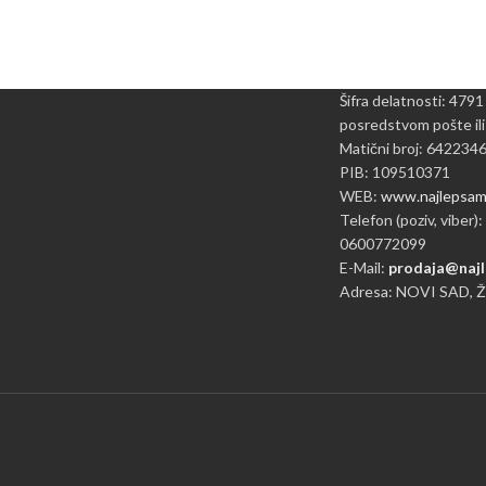
Šifra delatnosti: 4791
posredstvom pošte ili
Matični broj: 642234
PIB: 109510371
WEB:
www.najlepsame
Telefon (poziv, viber):
0600772099
E-Mail:
prodaja@najl
Adresa: NOVI SAD, 