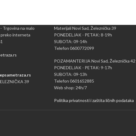
 - Trgovina na malo
Materijali Novi Sad, Železnička 39
 preko interneta
PONEDELJAK - PETAK: 8-19h
61
SUBOTA: 09-14h
Telefon 0600772099
traza.rs
POZAMANTERIJA Novi Sad, Železnička 42
PONEDELJAK - PETAK: 9-17h
SUBOTA: 09-13h
epsametraza.rs
Telefon 0601652885
ŽELEZNIČKA 39
Web shop: 24h/7
Politika privatnosti i zaštita ličnih podataka