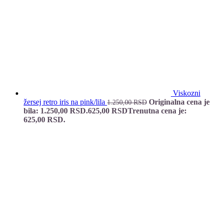
Viskozni
žersej retro iris na pink/lila
Originalna cena je
1.250,00
RSD
bila: 1.250,00 RSD.
625,00
RSD
Trenutna cena je:
625,00 RSD.