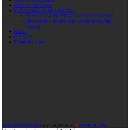
NAČIN PLAĆANJA
NAČIN DOSTAVE
REŠAVANJE REKLAMACIJA
PRAVO NA ODUSTANAK OD KUPOVINE
Obaveštenje o mogućnosti vansudkog rešavanja
sporova
BLOG
O NAMA
Kontaktirajte nas
NAJLEPŠA METRAŽA
2024 CREATED BY
WEB M DESIGN
X