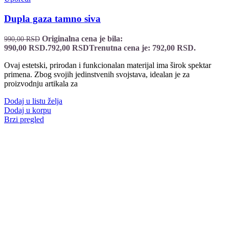
Dupla gaza tamno siva
Originalna cena je bila:
990,00
RSD
990,00 RSD.
792,00
RSD
Trenutna cena je: 792,00 RSD.
Ovaj estetski, prirodan i funkcionalan materijal ima širok spektar
primena. Zbog svojih jedinstvenih svojstava, idealan je za
proizvodnju artikala za
Dodaj u listu želja
Dodaj u korpu
Brzi pregled