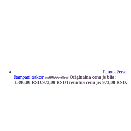
Pamuk žersej
štampani traktor
Originalna cena je bila:
1.390,00
RSD
1.390,00 RSD.
973,00
RSD
Trenutna cena je: 973,00 RSD.