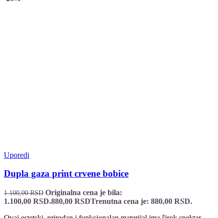
Uporedi
Dupla gaza print crvene bobice
Originalna cena je bila:
1.100,00
RSD
1.100,00 RSD.
880,00
RSD
Trenutna cena je: 880,00 RSD.
Ovaj estetski, prirodan i funkcionalan materijal ima širok spektar