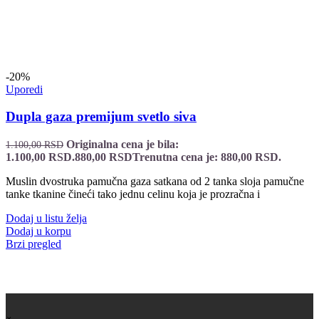
-20%
Uporedi
Dupla gaza premijum svetlo siva
Originalna cena je bila:
1.100,00
RSD
1.100,00 RSD.
880,00
RSD
Trenutna cena je: 880,00 RSD.
Muslin dvostruka pamučna gaza satkana od 2 tanka sloja pamučne
tanke tkanine čineći tako jednu celinu koja je prozračna i
Dodaj u listu želja
Dodaj u korpu
Brzi pregled