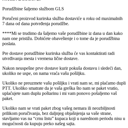
Porudžbine šaljemo službom GLS
Poručeni proizvod kurirska služba dostaviće u roku od maximalnih
7 dana od dana potvrđenja porudžbe.
****Mi se trudimo da šaljemo vaše porudžbine iz dana u dan kako
nam one pristižu. Dobićete obaveštenje i o tome da je porudžbina
poslata.
Pre dostave porudžbine kurirska služba će vas kontaktirati radi
utvrđivanja mesta i vremena lične dostave.
Nakon neuspešne prve dostave kurir pokuša dostavu i sledeći dan,
ukoliko ne uspe, on nama vraća vašu pošiljku.
Ukoliko ne preuzmete vašu pošiljku i vrati nam se, mi plaćamo dupli
PTT. Ukoliko smatrate da je vaša greška što nam se paket vratio,
uplaćujete nam duplu poštarinu i mi vam ponovo pošaljemo vaš
paket.
Ukoliko nam se vrati paket zbog vašeg nemara ili neozbiljnosti
prilikom poručivanja, bez daljnjeg objašnjenja sa vaše strane,
stavljamo vas na “crnu listu” kupaca koji u narednom periodu nisu u
mogućnosti da kupuju preko našeg sajta.