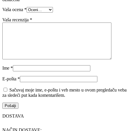
Vaša ocena
*
Vaša recenzija
*
Ime
*
E-pošta
*
Sačuvaj moje ime, e-poštu i veb mesto u ovom pregledaču veba
za sledeći put kada komentarišem.
DOSTAVA
NAČIN DOSTAVE: