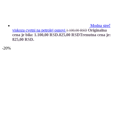
Modna streč
viskoza cvetni na petrolej osnovi
Originalna
1.100,00
RSD
cena je bila: 1.100,00 RSD.
825,00
RSD
Trenutna cena je:
825,00 RSD.
-20%