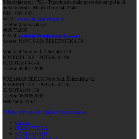
Šifra delatnosti: 4791 - Trgovina na malo posredstvom pošte ili
preko interneta Matični broj: 64223461
PIB: 109510371
WEB:
www.najlepsametraza.rs
Telefon (poziv, viber):
0600772099
E-Mail:
prodaja@najlepsametraza.rs
Adresa: NOVI SAD, ŽELEZNIČKA 39
Materijali Novi Sad, Železnička 39
PONEDELJAK - PETAK: 8-19h
SUBOTA: 09-14h
Telefon 0600772099
POZAMANTERIJA Novi Sad, Železnička 42
PONEDELJAK - PETAK: 9-17h
SUBOTA: 09-13h
Telefon 0601652885
Web shop: 24h/7
Politika privatnosti i zaštita ličnih podataka
Početna
PRODAVNICA
KAKO KUPITI