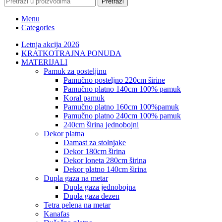
Pretraži
Menu
Categories
Letnja akcija 2026
KRATKOTRAJNA PONUDA
MATERIJALI
pamuk za posteljinu
pamučno posteljno 220cm širine
pamučno platno 140cm 100% pamuk
koral pamuk
pamučno platno 160cm 100%pamuk
pamučno platno 240cm 100% pamuk
240cm širina jednobojni
dekor platna
damast za stolnjake
dekor 180cm širina
dekor loneta 280cm širina
dekor platno 140cm širina
dupla gaza na metar
dupla gaza jednobojna
dupla gaza dezen
tetra pelena na metar
kanafas