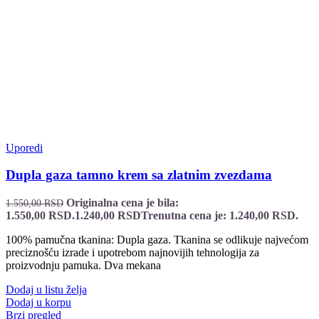
Uporedi
Dupla gaza tamno krem sa zlatnim zvezdama
Originalna cena je bila:
1.550,00
RSD
1.550,00 RSD.
1.240,00
RSD
Trenutna cena je: 1.240,00 RSD.
100% pamučna tkanina: Dupla gaza. Tkanina se odlikuje najvećom
preciznošću izrade i upotrebom najnovijih tehnologija za
proizvodnju pamuka. Dva mekana
Dodaj u listu želja
Dodaj u korpu
Brzi pregled