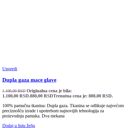
Uporedi
Dupla gaza mace glave
Originalna cena je bila:
1.100,00
RSD
1.100,00 RSD.
880,00
RSD
Trenutna cena je: 880,00 RSD.
100% pamučna tkanina: Dupla gaza. Tkanina se odlikuje najvećom
preciznošću izrade i upotrebom najnovijih tehnologija za
proizvodnju pamuka. Dva mekana
Dodaj u listu želja