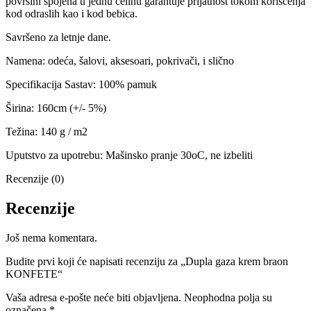
površini spojena u jednu celinu garantuje prijatnost tokom koriščenja
kod odraslih kao i kod bebica.
Savršeno za letnje dane.
Namena: odeća, šalovi, aksesoari, pokrivači, i slično
Specifikacija Sastav: 100% pamuk
Širina: 160cm (+/- 5%)
Težina: 140 g / m2
Uputstvo za upotrebu: Mašinsko pranje 30oC, ne izbeliti
Recenzije (0)
Recenzije
Još nema komentara.
Budite prvi koji će napisati recenziju za „Dupla gaza krem braon
KONFETE“
Vaša adresa e-pošte neće biti objavljena.
Neophodna polja su
označena
*