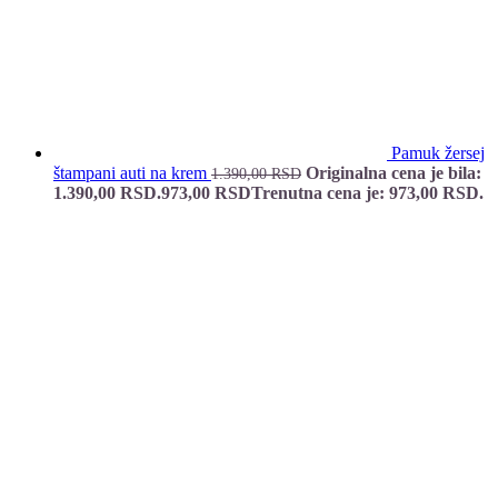
Pamuk žersej
štampani auti na krem
Originalna cena je bila:
1.390,00
RSD
1.390,00 RSD.
973,00
RSD
Trenutna cena je: 973,00 RSD.