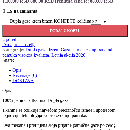
1.100,00 RSD.
880,00
RSD
Trenutna cena je: 880,00 RSD.
1.9 na zalihama
Dupla gaza krem braon KONFETE količina
DODAJ U KORPU
Uporedi
Dodaj u listu želja
Kategorije:
Dupla gaza dezen
,
Gaza na metar: duplirana od
pamuka visokog kvaliteta
,
Letnja akcija 2026
Share:
Opis
Recenzije (0)
DOSTAVA
Opis
100% pamučna tkanina: Dupla gaza.
Tkanina se odlikuje najvećom preciznošću izrade i upotrebom
najnovijih tehnologija za proizvodnju pamuka.
Dva mekana i prefinjena sloja prijatne pamučne gaze po celog