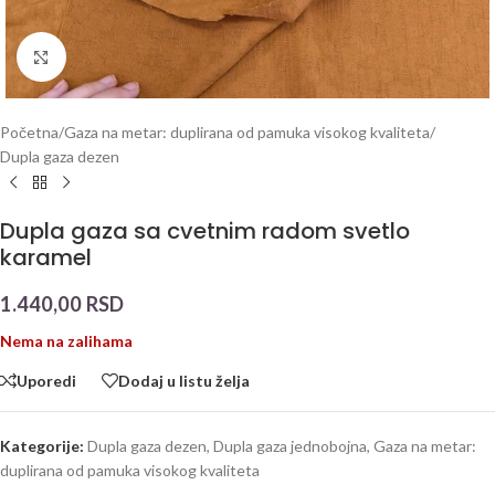
Click to enlarge
Početna
/
Gaza na metar: duplirana od pamuka visokog kvaliteta
/
Dupla gaza dezen
Dupla gaza sa cvetnim radom svetlo
karamel
1.440,00
RSD
Nema na zalihama
Uporedi
Dodaj u listu želja
Kategorije:
Dupla gaza dezen
,
Dupla gaza jednobojna
,
Gaza na metar:
duplirana od pamuka visokog kvaliteta