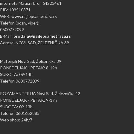
interneta Matični broj: 64223461
PIB: 109510371
WEB:
www.najlepsametraza.rs
Telefon (poziv, viber):
0600772099
E-Mail:
prodaja@najlepsametraza.rs
Adresa: NOVI SAD, ŽELEZNIČKA 39
Materijali Novi Sad, Železnička 39
PONEDELJAK - PETAK: 8-19h
SUBOTA: 09-14h
Telefon 0600772099
POZAMANTERIJA Novi Sad, Železnička 42
PONEDELJAK - PETAK: 9-17h
SUBOTA: 09-13h
Telefon 0601652885
Web shop: 24h/7