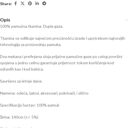
Share:
Opis
100% pamučna tkanina: Dupla gaza.
Tkanina se odlikuje najvećom preciznošću izrade i upotrebom najnovijih
tehnologija za proizvodnju pamuka.
Dva mekana i prefinjena sloja prijatne pamučne gaze po celog površini
spojena u jednu celinu garantuje prijatnost tokom koriščenja kod
odraslih kao i kod bebica.
Savršeno za letnje dane.
Namena: odeća, šalovi, aksesoari, pokrivači, i slično
Specifikacija Sastav: 100% pamuk
Širina: 140cm (+/- 5%)