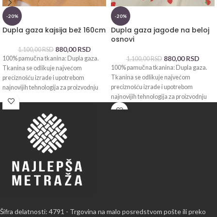
-20%
-20%
Dupla gaza kajsija bež 160cm
Dupla gaza jagode na beloj
osnovi
880,00
RSD
1.100,00
RSD
880,00
RSD
100% pamučna tkanina: Dupla gaza.
1.100,00
RSD
100% pamučna tkanina: Dupla gaza.
Tkanina se odlikuje najvećom
Tkanina se odlikuje najvećom
preciznošću izrade i upotrebom
preciznošću izrade i upotrebom
najnovijih tehnologija za proizvodnju
najnovijih tehnologija za proizvodnju
pamuka. Dva mekana
pamuka. Dva mekana
Šifra delatnosti: 4791 - Trgovina na malo posredstvom pošte ili preko