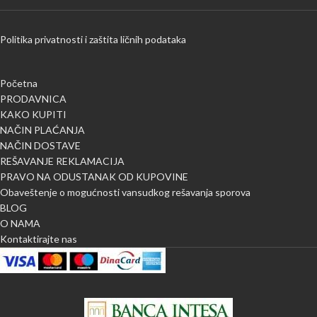
Politika privatnosti i zaštita ličnih podataka
Početna
PRODAVNICA
KAKO KUPITI
NAČIN PLAĆANJA
NAČIN DOSTAVE
REŠAVANJE REKLAMACIJA
PRAVO NA ODUSTANAK OD KUPOVINE
Obaveštenje o mogućnosti vansudkog rešavanja sporova
BLOG
O NAMA
Kontaktirajte nas