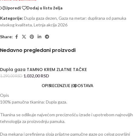
Uporedi
Dodaj u listu želja
Kategorije:
Dupla gaza dezen
,
Gaza na metar: duplirana od pamuka
visokog kvaliteta
,
Letnja akcija 2026
Share:
Nedavno pregledani proizvodi
Dupla gaza TAMNO KREM ZLATNE TAČKE
1.032,00
RSD
1.290,00
RSD
OPIS
RECENZIJE (0)
DOSTAVA
Opis
100% pamučna tkanina: Dupla gaza.
Tkanina se odlikuje najvećom preciznošću izrade i upotrebom najnovijih
tehnologija za proizvodnju pamuka.
Dva mekana i prefinjena sloja prijatne pamučne gaze po celog površini