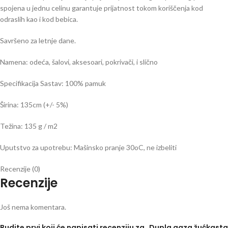
spojena u jednu celinu garantuje prijatnost tokom koriščenja kod
odraslih kao i kod bebica.
Savršeno za letnje dane.
Namena: odeća, šalovi, aksesoari, pokrivači, i slično
Specifikacija Sastav: 100% pamuk
Širina: 135cm (+/- 5%)
Težina: 135 g / m2
Uputstvo za upotrebu: Mašinsko pranje 30oC, ne izbeliti
Recenzije (0)
Recenzije
Još nema komentara.
Budite prvi koji će napisati recenziju za „Dupla gaza žućkasta