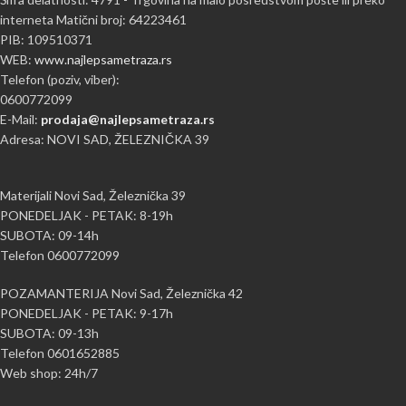
interneta Matični broj: 64223461
PIB: 109510371
WEB:
www.najlepsametraza.rs
Telefon (poziv, viber):
0600772099
E-Mail:
prodaja@najlepsametraza.rs
Adresa: NOVI SAD, ŽELEZNIČKA 39
Materijali Novi Sad, Železnička 39
PONEDELJAK - PETAK: 8-19h
SUBOTA: 09-14h
Telefon 0600772099
POZAMANTERIJA Novi Sad, Železnička 42
PONEDELJAK - PETAK: 9-17h
SUBOTA: 09-13h
Telefon 0601652885
Web shop: 24h/7