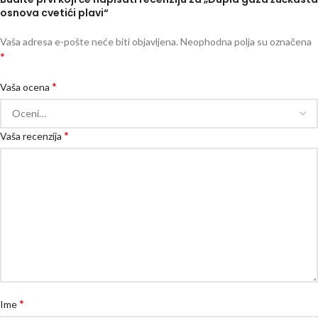
osnova cvetići plavi“
Vaša adresa e-pošte neće biti objavljena.
Neophodna polja su označena
*
*
Vaša ocena
*
Vaša recenzija
*
Ime