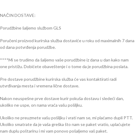
NAČIN DOSTAVE:
Porudžbine šaljemo službom GLS
Poručeni proizvod kurirska služba dostaviće u roku od maximalnih 7 dana
od dana potvrđenja porudžbe.
****Mi se trudimo da šaljemo vaše porudžbine iz dana u dan kako nam
one pristižu. Dobićete obaveštenje i o tome da je porudžbina poslata.
Pre dostave porudžbine kurirska služba će vas kontaktirati radi
utvrđivanja mesta i vremena lične dostave.
Nakon neuspešne prve dostave kurir pokuša dostavu i sledeći dan,
ukoliko ne uspe, on nama vraća vašu pošiljku.
Ukoliko ne preuzmete vašu pošiljku i vrati nam se, mi plaćamo dupli PTT.
Ukoliko smatrate da je vaša greška što nam se paket vratio, uplaćujete
nam duplu poštarinu i mi vam ponovo pošaljemo vaš paket.