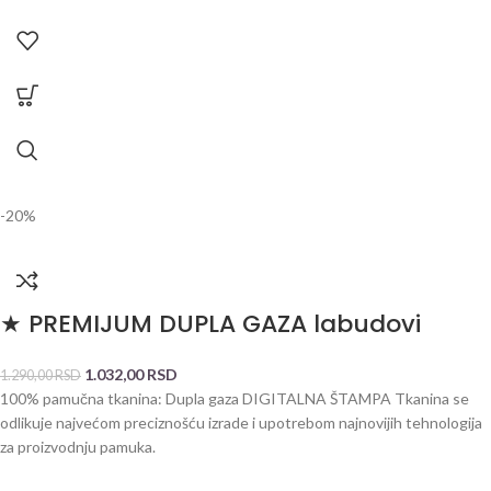
-20%
★ PREMIJUM DUPLA GAZA labudovi
1.032,00
RSD
1.290,00
RSD
100% pamučna tkanina: Dupla gaza DIGITALNA ŠTAMPA Tkanina se
odlikuje najvećom preciznošću izrade i upotrebom najnovijih tehnologija
za proizvodnju pamuka.