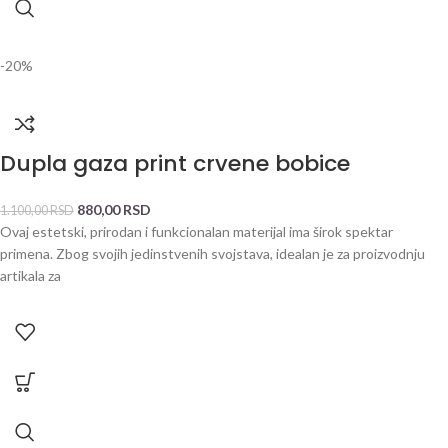
-20%
Dupla gaza print crvene bobice
880,00
RSD
1.100,00
RSD
Ovaj estetski, prirodan i funkcionalan materijal ima širok spektar
primena. Zbog svojih jedinstvenih svojstava, idealan je za proizvodnju
artikala za