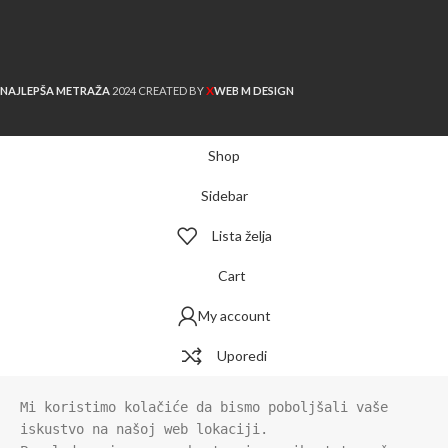
X
NAJLEPŠA METRAŽA
2024 CREATED BY
WEB M DESIGN
Shop
Sidebar
Lista želja
Cart
My account
Uporedi
Mi koristimo kolačiće da bismo poboljšali vaše 
iskustvo na našoj web lokaciji.
