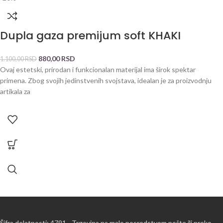
Dupla gaza premijum soft KHAKI
880,00
RSD
1.100,00
RSD
Ovaj estetski, prirodan i funkcionalan materijal ima širok spektar
primena. Zbog svojih jedinstvenih svojstava, idealan je za proizvodnju
artikala za
Šifra delatnosti: 4791 - Trgovina na malo posredstvom pošte ili preko