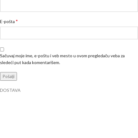
*
E-pošta
Sačuvaj moje ime, e-poštu i veb mesto u ovom pregledaču veba za
sledeći put kada komentarišem.
DOSTAVA