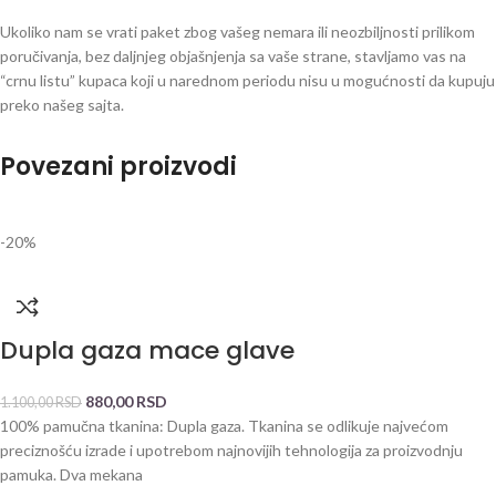
Ukoliko nam se vrati paket zbog vašeg nemara ili neozbiljnosti prilikom
poručivanja, bez daljnjeg objašnjenja sa vaše strane, stavljamo vas na
“crnu listu” kupaca koji u narednom periodu nisu u mogućnosti da kupuju
preko našeg sajta.
Povezani proizvodi
-20%
Dupla gaza mace glave
880,00
RSD
1.100,00
RSD
100% pamučna tkanina: Dupla gaza. Tkanina se odlikuje najvećom
preciznošću izrade i upotrebom najnovijih tehnologija za proizvodnju
pamuka. Dva mekana