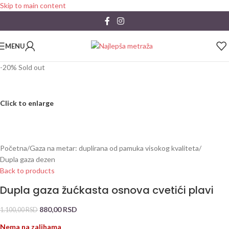
Skip to main content
MENU
-20%
Sold out
Click to enlarge
Početna
/
Gaza na metar: duplirana od pamuka visokog kvaliteta
/
Dupla gaza dezen
Back to products
Dupla gaza žućkasta osnova cvetići plavi
880,00
RSD
1.100,00
RSD
Nema na zalihama