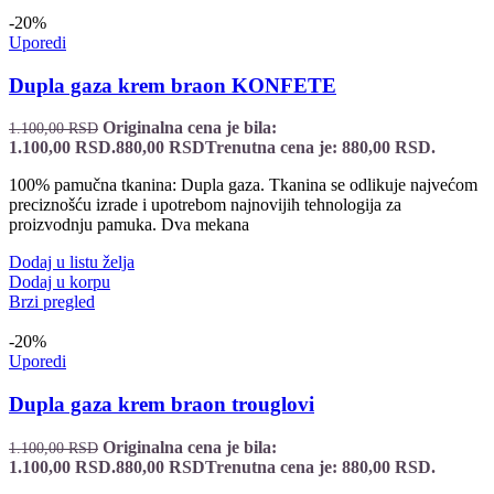
-20%
Uporedi
Dupla gaza krem braon KONFETE
Originalna cena je bila:
1.100,00
RSD
1.100,00 RSD.
880,00
RSD
Trenutna cena je: 880,00 RSD.
100% pamučna tkanina: Dupla gaza. Tkanina se odlikuje najvećom
preciznošću izrade i upotrebom najnovijih tehnologija za
proizvodnju pamuka. Dva mekana
Dodaj u listu želja
Dodaj u korpu
Brzi pregled
-20%
Uporedi
Dupla gaza krem braon trouglovi
Originalna cena je bila:
1.100,00
RSD
1.100,00 RSD.
880,00
RSD
Trenutna cena je: 880,00 RSD.