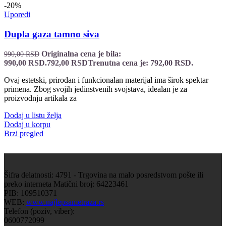
-20%
Uporedi
Dupla gaza tamno siva
Originalna cena je bila:
990,00
RSD
990,00 RSD.
792,00
RSD
Trenutna cena je: 792,00 RSD.
Ovaj estetski, prirodan i funkcionalan materijal ima širok spektar
primena. Zbog svojih jedinstvenih svojstava, idealan je za
proizvodnju artikala za
Dodaj u listu želja
Dodaj u korpu
Brzi pregled
Šifra delatnosti: 4791 - Trgovina na malo posredstvom pošte ili
preko interneta Matični broj: 64223461
PIB: 109510371
WEB:
www.najlepsametraza.rs
Telefon (poziv, viber):
0600772099