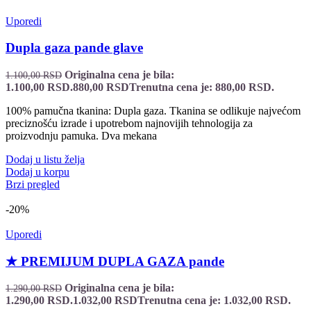
Uporedi
Dupla gaza pande glave
Originalna cena je bila:
1.100,00
RSD
1.100,00 RSD.
880,00
RSD
Trenutna cena je: 880,00 RSD.
100% pamučna tkanina: Dupla gaza. Tkanina se odlikuje najvećom
preciznošću izrade i upotrebom najnovijih tehnologija za
proizvodnju pamuka. Dva mekana
Dodaj u listu želja
Dodaj u korpu
Brzi pregled
-20%
Uporedi
★ PREMIJUM DUPLA GAZA pande
Originalna cena je bila:
1.290,00
RSD
1.290,00 RSD.
1.032,00
RSD
Trenutna cena je: 1.032,00 RSD.