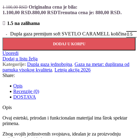
Originalna cena je bila:
1.100,00
RSD
1.100,00 RSD.
880,00
RSD
Trenutna cena je: 880,00 RSD.
1.5 na zalihama
Dupla gaza premijum soft SVETLO CARAMELL količina
DODAJ U KORPU
Uporedi
Dodaj u listu želja
Kategorije:
Dupla gaza jednobojna
,
Gaza na metar: duplirana od
pamuka visokog kvaliteta
,
Letnja akcija 2026
Share:
Opis
Recenzije (0)
DOSTAVA
Opis
Ovaj estetski, prirodan i funkcionalan materijal ima širok spektar
primena.
Zbog svojih jedinstvenih svojstava, idealan je za proizvodnju