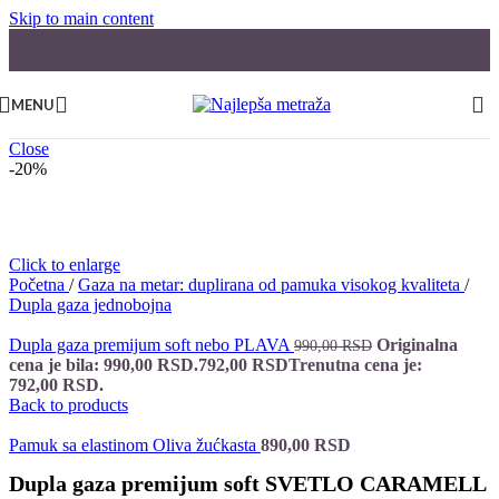
Skip to main content
MENU
Close
-20%
Click to enlarge
Početna
/
Gaza na metar: duplirana od pamuka visokog kvaliteta
/
Dupla gaza jednobojna
Dupla gaza premijum soft nebo PLAVA
Originalna
990,00
RSD
cena je bila: 990,00 RSD.
792,00
RSD
Trenutna cena je:
792,00 RSD.
Back to products
Pamuk sa elastinom Oliva žućkasta
890,00
RSD
Dupla gaza premijum soft SVETLO CARAMELL