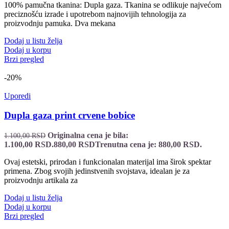
100% pamučna tkanina: Dupla gaza. Tkanina se odlikuje najvećom
preciznošću izrade i upotrebom najnovijih tehnologija za
proizvodnju pamuka. Dva mekana
Dodaj u listu želja
Dodaj u korpu
Brzi pregled
-20%
Uporedi
Dupla gaza print crvene bobice
Originalna cena je bila:
1.100,00
RSD
1.100,00 RSD.
880,00
RSD
Trenutna cena je: 880,00 RSD.
Ovaj estetski, prirodan i funkcionalan materijal ima širok spektar
primena. Zbog svojih jedinstvenih svojstava, idealan je za
proizvodnju artikala za
Dodaj u listu želja
Dodaj u korpu
Brzi pregled