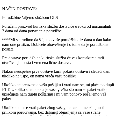
NAČIN DOSTAVE:
Porudžbine šaljemo službom GLS
Poručeni proizvod kurirska služba dostaviće u roku od maximalnih
7 dana od dana potvrđenja porudžbe.
****Mi se trudimo da šaljemo vaše porudžbine iz dana u dan kako
nam one pristižu. Dobićete obaveštenje i o tome da je porudžbina
poslata.
Pre dostave porudžbine kurirska služba će vas kontaktirati radi
utvrđivanja mesta i vremena lične dostave.
Nakon neuspešne prve dostave kurir pokuša dostavu i sledeći dan,
ukoliko ne uspe, on nama vraća vašu pošiljku.
Ukoliko ne preuzmete vašu pošiljku i vrati nam se, mi plaćamo dupli
PTT. Ukoliko smatrate da je vaša greška što nam se paket vratio,
uplaćujete nam duplu poštarinu i mi vam ponovo pošaljemo vaš
paket.
Ukoliko nam se vrati paket zbog vašeg nemara ili neozbiljnosti
prilikom poručivanja, bez daljnjeg objašnjenja sa vaše strane,