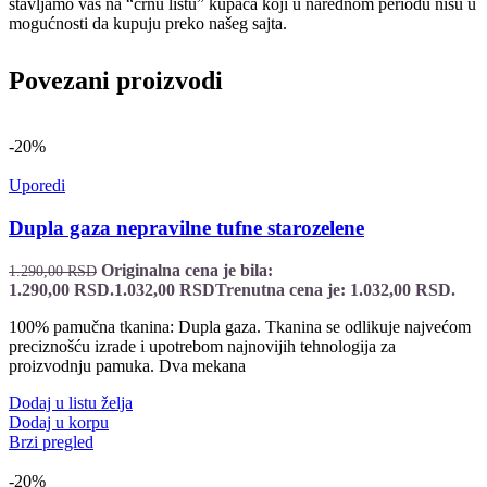
stavljamo vas na “crnu listu” kupaca koji u narednom periodu nisu u
mogućnosti da kupuju preko našeg sajta.
Povezani proizvodi
-20%
Uporedi
Dupla gaza nepravilne tufne starozelene
Originalna cena je bila:
1.290,00
RSD
1.290,00 RSD.
1.032,00
RSD
Trenutna cena je: 1.032,00 RSD.
100% pamučna tkanina: Dupla gaza. Tkanina se odlikuje najvećom
preciznošću izrade i upotrebom najnovijih tehnologija za
proizvodnju pamuka. Dva mekana
Dodaj u listu želja
Dodaj u korpu
Brzi pregled
-20%