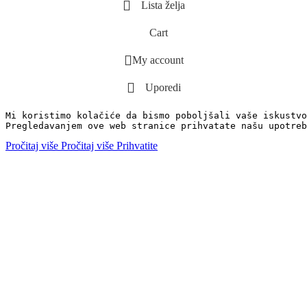
Lista želja
Cart
My account
Uporedi
Mi koristimo kolačiće da bismo poboljšali vaše iskustvo
Pregledavanjem ove web stranice prihvatate našu upotreb
Pročitaj više
Pročitaj više
Prihvatite