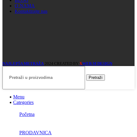
BLOG
O NAMA
Kontaktirajte nas
NAJLEPŠA METRAŽA
2024 CREATED BY
WEB M DESIGN
X
Pretraži
Menu
Categories
Početna
PRODAVNICA