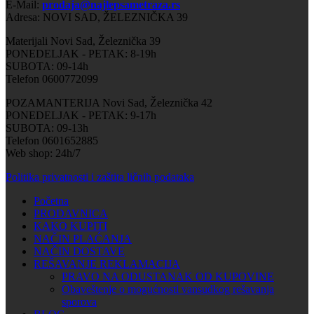
E-Mail:
prodaja@najlepsametraza.rs
Adresa: NOVI SAD, ŽELEZNIČKA 39
Materijali Novi Sad, Železnička 39
PONEDELJAK - PETAK: 8-19h
SUBOTA: 09-14h
Telefon 0600772099
POZAMANTERIJA Novi Sad, Železnička 42
PONEDELJAK - PETAK: 9-17h
SUBOTA: 09-13h
Telefon 0601652885
Web shop: 24h/7
Politika privatnosti i zaštita ličnih podataka
Početna
PRODAVNICA
KAKO KUPITI
NAČIN PLAĆANJA
NAČIN DOSTAVE
REŠAVANJE REKLAMACIJA
PRAVO NA ODUSTANAK OD KUPOVINE
Obaveštenje o mogućnosti vansudkog rešavanja
sporova