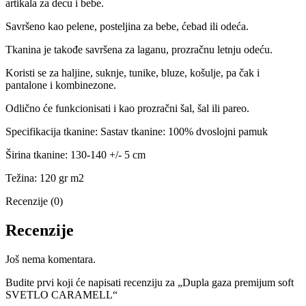
artikala za decu i bebe.
Savršeno kao pelene, posteljina za bebe, ćebad ili odeća.
Tkanina je takođe savršena za laganu, prozračnu letnju odeću.
Koristi se za haljine, suknje, tunike, bluze, košulje, pa čak i
pantalone i kombinezone.
Odlično će funkcionisati i kao prozračni šal, šal ili pareo.
Specifikacija tkanine: Sastav tkanine: 100% dvoslojni pamuk
Širina tkanine: 130-140 +/- 5 cm
Težina: 120 gr m2
Recenzije (0)
Recenzije
Još nema komentara.
Budite prvi koji će napisati recenziju za „Dupla gaza premijum soft
SVETLO CARAMELL“