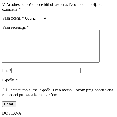
Vaša adresa e-pošte neće biti objavljena.
Neophodna polja su
označena
*
Vaša ocena
*
Vaša recenzija
*
Ime
*
E-pošta
*
Sačuvaj moje ime, e-poštu i veb mesto u ovom pregledaču veba
za sledeći put kada komentarišem.
DOSTAVA