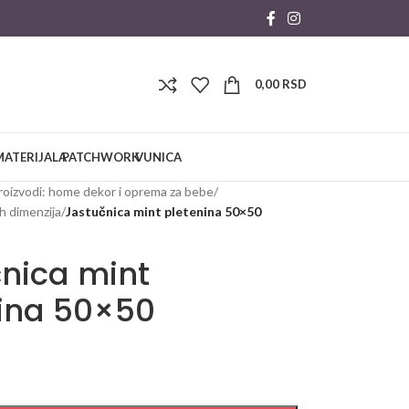
0,00
RSD
MATERIJALA
PATCHWORK
VUNICA
roizvodi: home dekor i oprema za bebe
/
ih dimenzija
/
Jastučnica mint pletenina 50×50
nica mint
ina 50×50