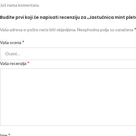
Još nema komentara.
Budite prvi koji će napisati recenziju za „Jastučnica mint pl
Vaša adresa e-pošte neće biti objavljena.
Neophodna polja su označena
*
Vaša ocena
*
Vaša recenzija
*
Ime