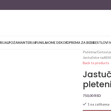
RIJALI
POZAMANTERIJA
PUNILA
HOME DEKOR
OPREMA ZA BEBE
RESTLOVI 
Početna
/
Gotovi p
Jastučnice različit
Back to products
Jastuč
pleten
750,00
RSD
1 na zalihama