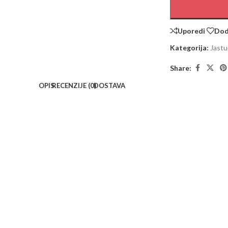
Uporedi
Doda
Kategorija:
Jastu
Share:
OPIS
RECENZIJE (0)
DOSTAVA