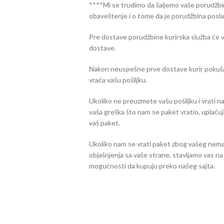
****Mi se trudimo da šaljemo vaše porudžbi
obaveštenje i o tome da je porudžbina posla
Pre dostave porudžbine kurirska služba će v
dostave.
Nakon neuspešne prve dostave kurir pokuša 
vraća vašu pošiljku.
Ukoliko ne preuzmete vašu pošiljku i vrati n
vaša greška što nam se paket vratio, uplać
vaš paket.
Ukoliko nam se vrati paket zbog vašeg nemara 
objašnjenja sa vaše strane, stavljamo vas na
mogućnosti da kupuju preko našeg sajta.