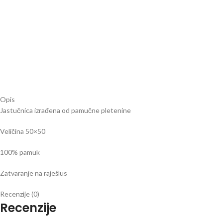
Opis
Jastučnica izrađena od pamučne pletenine
Veličina 50×50
100% pamuk
Zatvaranje na raješlus
Recenzije (0)
Recenzije