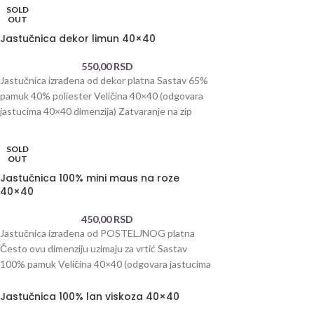
SOLD
OUT
Jastučnica dekor limun 40×40
550,00
RSD
Jastučnica izrađena od dekor platna Sastav 65%
pamuk 40% poliester Veličina 40×40 (odgovara
jastucima 40×40 dimenzija) Zatvaranje na zip
SOLD
OUT
Jastučnica 100% mini maus na roze
40×40
450,00
RSD
Jastučnica izrađena od POSTELJNOG platna
Često ovu dimenziju uzimaju za vrtić Sastav
100% pamuk Veličina 40×40 (odgovara jastucima
40×40 dimenzija)
Jastučnica 100% lan viskoza 40×40