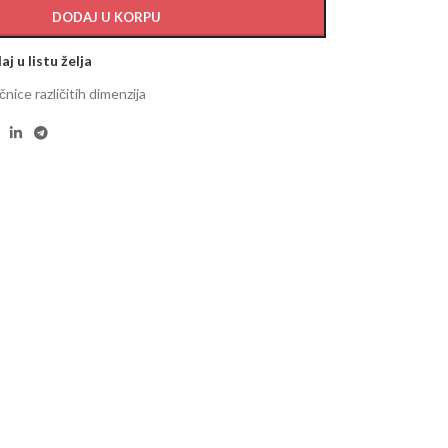
DODAJ U KORPU
j u listu želja
čnice različitih dimenzija