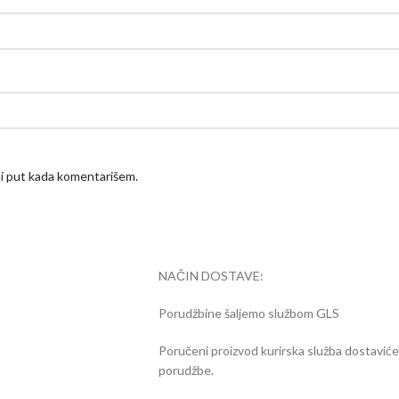
ći put kada komentarišem.
NAČIN DOSTAVE:
Porudžbine šaljemo službom GLS
Poručeni proizvod kurirska služba dostavić
porudžbe.