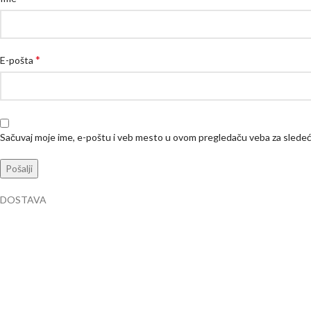
*
E-pošta
Sačuvaj moje ime, e-poštu i veb mesto u ovom pregledaču veba za slede
DOSTAVA