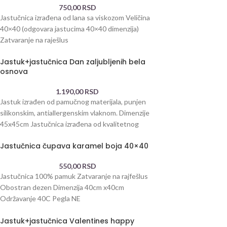
750,00
RSD
Jastučnica izrađena od lana sa viskozom Veličina
40×40 (odgovara jastucima 40×40 dimenzija)
Zatvaranje na raješlus
Jastuk+jastučnica Dan zaljubljenih bela
osnova
1.190,00
RSD
Jastuk izrađen od pamučnog materijala, punjen
silikonskim, antiallergenskim vlaknom. Dimenzije
45x45cm Jastučnica izrađena od kvalitetnog
pamuka, postojane štampe. 100% pamuk
Jastučnica čupava karamel boja 40×40
550,00
RSD
Jastučnica 100% pamuk Zatvaranje na rajfešlus
Obostran dezen Dimenzija 40cm x40cm
Održavanje 40C Pegla NE
Jastuk+jastučnica Valentines happy