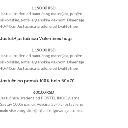
1.190,00
RSD
Jastuk izrađen od pamučnog materijala, punjen
silikonskim, antiallergenskim vlaknom. Dimenzije
40x40cm Jastučnica izrađena od kvalitetnog
pamuka, postojane štampe. 100% pamuk
Jastuk+jastučnica Valentines hugs
1.190,00
RSD
Jastuk izrađen od pamučnog materijala, punjen
silikonskim, antiallergenskim vlaknom. Dimenzije
40x40cm Jastučnica izrađena od kvalitetnog
pamuka, postojane štampe. 100% pamuk
Jastučnica pamuk 100% bela 50×70
600,00
RSD
Jastučnica izrađena od POSTELJNOG platna
Sastav 100% pamuk Veličina 55×75 (ostavljeno
malo više zbog skupljanja ali odgovara jastucima
50×70 dimenzija)