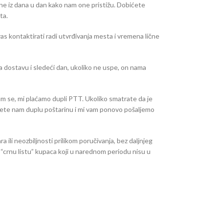
ne iz dana u dan kako nam one pristižu. Dobićete
ta.
as kontaktirati radi utvrđivanja mesta i vremena lične
dostavu i sledeći dan, ukoliko ne uspe, on nama
am se, mi plaćamo dupli PTT. Ukoliko smatrate da je
ujete nam duplu poštarinu i mi vam ponovo pošaljemo
ili neozbiljnosti prilikom poručivanja, bez daljnjeg
 “crnu listu” kupaca koji u narednom periodu nisu u