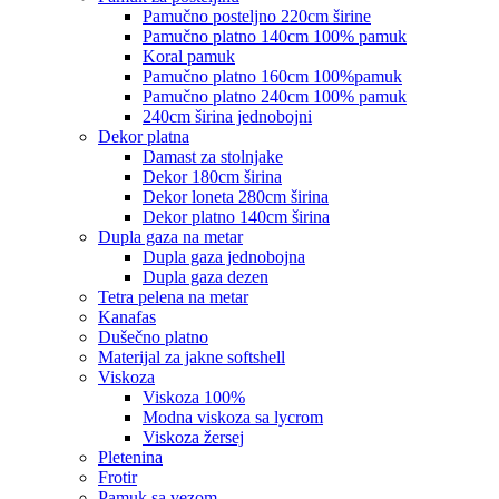
pamučno posteljno 220cm širine
pamučno platno 140cm 100% pamuk
koral pamuk
pamučno platno 160cm 100%pamuk
pamučno platno 240cm 100% pamuk
240cm širina jednobojni
dekor platna
damast za stolnjake
dekor 180cm širina
dekor loneta 280cm širina
dekor platno 140cm širina
dupla gaza na metar
dupla gaza jednobojna
dupla gaza dezen
tetra pelena na metar
kanafas
dušečno platno
materijal za jakne softshell
viskoza
viskoza 100%
modna viskoza sa lycrom
viskoza žersej
pletenina
frotir
pamuk sa vezom