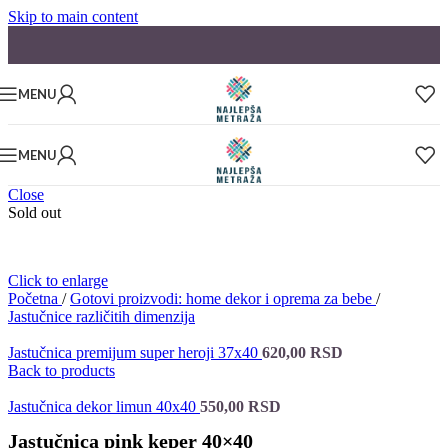
Skip to main content
MENU
MENU
Close
Sold out
Click to enlarge
Početna
/
Gotovi proizvodi: home dekor i oprema za bebe
/
Jastučnice različitih dimenzija
Jastučnica premijum super heroji 37x40
620,00
RSD
Back to products
Jastučnica dekor limun 40x40
550,00
RSD
Jastučnica pink keper 40×40