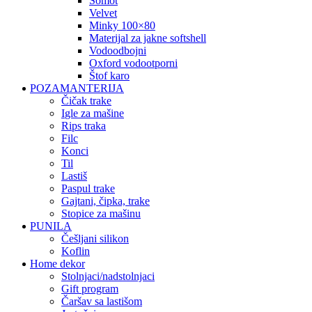
somot
velvet
minky 100×80
materijal za jakne softshell
vodoodbojni
oxford vodootporni
štof karo
POZAMANTERIJA
čičak trake
igle za mašine
rips traka
filc
konci
til
lastiš
paspul trake
gajtani, čipka, trake
stopice za mašinu
PUNILA
češljani silikon
koflin
Home dekor
stolnjaci/nadstolnjaci
gift program
čaršav sa lastišom