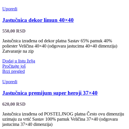
Uporedi
Jastučnica dekor limun 40×40
550,00
RSD
Jastučnica izrađena od dekor platna Sastav 65% pamuk 40%
poliester Veličina 40×40 (odgovara jastucima 40×40 dimenzija)
Zatvaranje na zip
Dodaj u listu želja
Pročitajte još
Brzi pregled
Uporedi
Jastučnica premijum super heroji 37×40
620,00
RSD
Jastučnica izrađena od POSTELJNOG platna Često ovu dimenziju
uzimaju za vrtić Sastav 100% pamuk Veličina 37×40 (odgovara
jastucima 37×40 dimenzija)