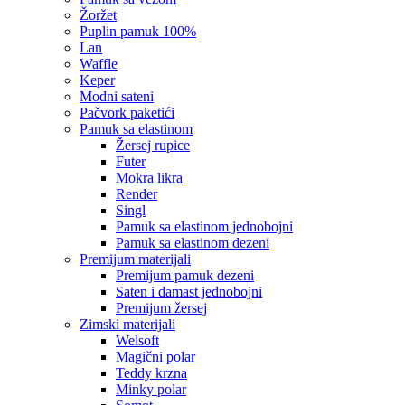
žoržet
puplin pamuk 100%
lan
waffle
keper
modni sateni
pačvork paketići
pamuk sa elastinom
žersej rupice
futer
mokra likra
render
singl
pamuk sa elastinom jednobojni
pamuk sa elastinom dezeni
premijum materijali
premijum pamuk dezeni
saten i damast jednobojni
premijum žersej
zimski materijali
welsoft
magični polar
teddy krzna
minky polar