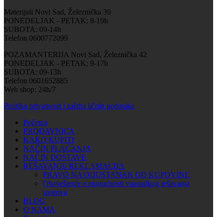
Materijali Novi Sad, Železnička 39
PONEDELJAK - PETAK: 8-19h
SUBOTA: 09-14h
Telefon 0600772099
POZAMANTERIJA Novi Sad, Železnička 42
PONEDELJAK - PETAK: 9-17h
SUBOTA: 09-13h
Telefon 0601652885
Web shop: 24h/7
Politika privatnosti i zaštita ličnih podataka
Početna
PRODAVNICA
KAKO KUPITI
NAČIN PLAĆANJA
NAČIN DOSTAVE
REŠAVANJE REKLAMACIJA
PRAVO NA ODUSTANAK OD KUPOVINE
Obaveštenje o mogućnosti vansudkog rešavanja
sporova
BLOG
O NAMA