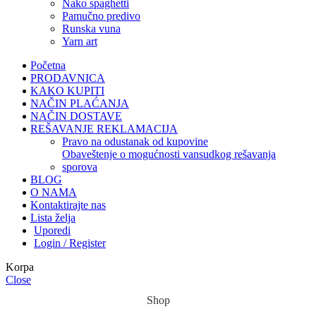
nako spaghetti
pamučno predivo
runska vuna
yarn art
Početna
PRODAVNICA
KAKO KUPITI
NAČIN PLAĆANJA
NAČIN DOSTAVE
REŠAVANJE REKLAMACIJA
pravo na odustanak od kupovine
obaveštenje o mogućnosti vansudkog rešavanja
sporova
BLOG
O NAMA
Kontaktirajte nas
Lista želja
Uporedi
Login / Register
Korpa
Close
Shop