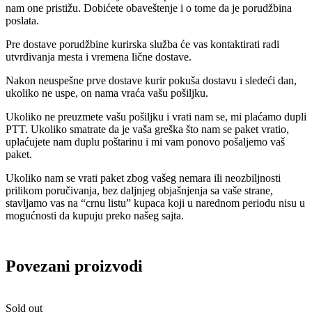
nam one pristižu. Dobićete obaveštenje i o tome da je porudžbina
poslata.
Pre dostave porudžbine kurirska služba će vas kontaktirati radi
utvrđivanja mesta i vremena lične dostave.
Nakon neuspešne prve dostave kurir pokuša dostavu i sledeći dan,
ukoliko ne uspe, on nama vraća vašu pošiljku.
Ukoliko ne preuzmete vašu pošiljku i vrati nam se, mi plaćamo dupli
PTT. Ukoliko smatrate da je vaša greška što nam se paket vratio,
uplaćujete nam duplu poštarinu i mi vam ponovo pošaljemo vaš
paket.
Ukoliko nam se vrati paket zbog vašeg nemara ili neozbiljnosti
prilikom poručivanja, bez daljnjeg objašnjenja sa vaše strane,
stavljamo vas na “crnu listu” kupaca koji u narednom periodu nisu u
mogućnosti da kupuju preko našeg sajta.
Povezani proizvodi
Sold out