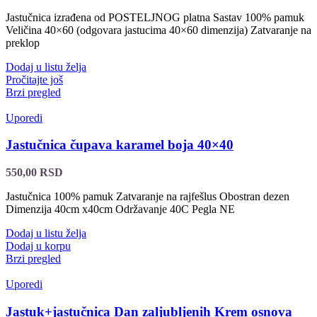
Jastučnica izrađena od POSTELJNOG platna Sastav 100% pamuk
Veličina 40×60 (odgovara jastucima 40×60 dimenzija) Zatvaranje na
preklop
Dodaj u listu želja
Pročitajte još
Brzi pregled
Uporedi
Jastučnica čupava karamel boja 40×40
550,00
RSD
Jastučnica 100% pamuk Zatvaranje na rajfešlus Obostran dezen
Dimenzija 40cm x40cm Održavanje 40C Pegla NE
Dodaj u listu želja
Dodaj u korpu
Brzi pregled
Uporedi
Jastuk+jastučnica Dan zaljubljenih Krem osnova