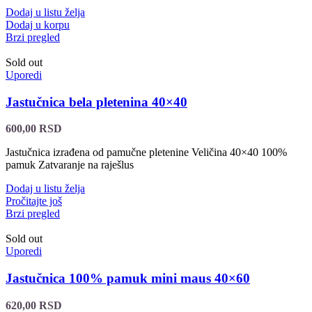
Dodaj u listu želja
Dodaj u korpu
Brzi pregled
Sold out
Uporedi
Jastučnica bela pletenina 40×40
600,00
RSD
Jastučnica izrađena od pamučne pletenine Veličina 40×40 100%
pamuk Zatvaranje na raješlus
Dodaj u listu želja
Pročitajte još
Brzi pregled
Sold out
Uporedi
Jastučnica 100% pamuk mini maus 40×60
620,00
RSD