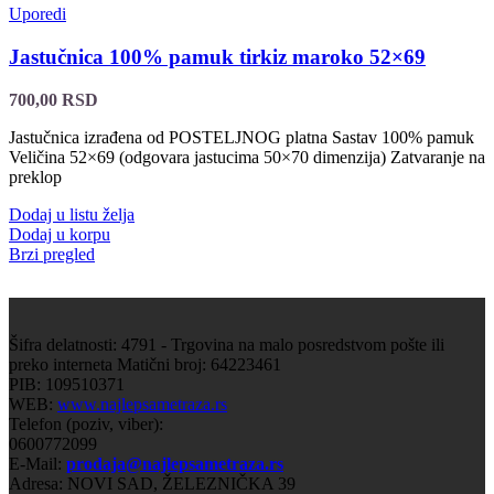
Uporedi
Jastučnica 100% pamuk tirkiz maroko 52×69
700,00
RSD
Jastučnica izrađena od POSTELJNOG platna Sastav 100% pamuk
Veličina 52×69 (odgovara jastucima 50×70 dimenzija) Zatvaranje na
preklop
Dodaj u listu želja
Dodaj u korpu
Brzi pregled
Šifra delatnosti: 4791 - Trgovina na malo posredstvom pošte ili
preko interneta Matični broj: 64223461
PIB: 109510371
WEB:
www.najlepsametraza.rs
Telefon (poziv, viber):
0600772099
E-Mail:
prodaja@najlepsametraza.rs
Adresa: NOVI SAD, ŽELEZNIČKA 39