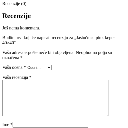
Recenzije (0)
Recenzije
Još nema komentara.
Budite prvi koji će napisati recenziju za „Jastučnica pink keper
40×40“
Vaša adresa e-pošte neće biti objavljena.
Neophodna polja su
označena
*
Vaša ocena
*
Vaša recenzija
*
Ime
*