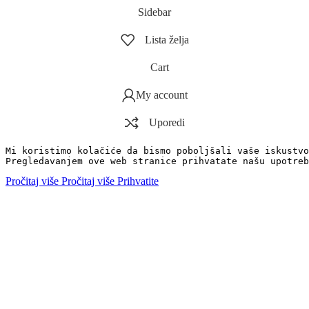
Sidebar
Lista želja
Cart
My account
Uporedi
Mi koristimo kolačiće da bismo poboljšali vaše iskustvo
Pregledavanjem ove web stranice prihvatate našu upotreb
Pročitaj više
Pročitaj više
Prihvatite