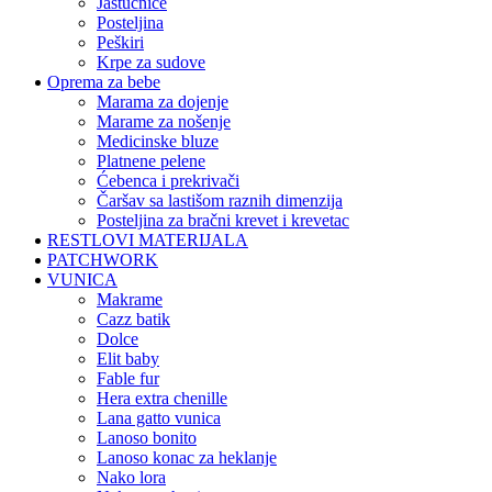
jastučnice
posteljina
peškiri
krpe za sudove
Oprema za bebe
marama za dojenje
marame za nošenje
medicinske bluze
platnene pelene
ćebenca i prekrivači
čaršav sa lastišom raznih dimenzija
posteljina za bračni krevet i krevetac
RESTLOVI MATERIJALA
PATCHWORK
VUNICA
makrame
cazz batik
dolce
elit baby
fable fur
hera extra chenille
lana gatto vunica
lanoso bonito
lanoso konac za heklanje
nako lora