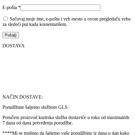
E-pošta
*
Sačuvaj moje ime, e-poštu i veb mesto u ovom pregledaču veba
za sledeći put kada komentarišem.
DOSTAVA
NAČIN DOSTAVE:
Porudžbine šaljemo službom GLS
Poručeni proizvod kurirska služba dostaviće u roku od maximalnih
7 dana od dana potvrđenja porudžbe.
****Mi se trudimo da šaljemo vaše porudžbine iz dana u dan kako