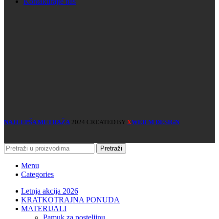
Kontaktirajte nas
NAJLEPŠA METRAŽA
2024 CREATED BY
WEB M DESIGN
X
Pretraži
Menu
Categories
Letnja akcija 2026
KRATKOTRAJNA PONUDA
MATERIJALI
pamuk za posteljinu