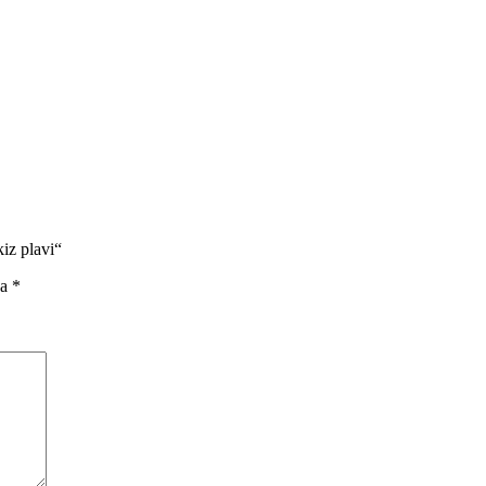
iz plavi“
na
*