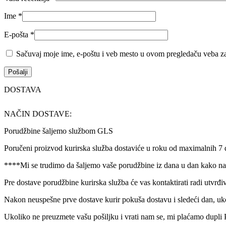
Ime
*
E-pošta
*
Sačuvaj moje ime, e-poštu i veb mesto u ovom pregledaču veba za
DOSTAVA
NAČIN DOSTAVE:
Porudžbine šaljemo službom GLS
Poručeni proizvod kurirska služba dostaviće u roku od maximalnih 7
****Mi se trudimo da šaljemo vaše porudžbine iz dana u dan kako nam
Pre dostave porudžbine kurirska služba će vas kontaktirati radi utvrđi
Nakon neuspešne prve dostave kurir pokuša dostavu i sledeći dan, uk
Ukoliko ne preuzmete vašu pošiljku i vrati nam se, mi plaćamo dupli 