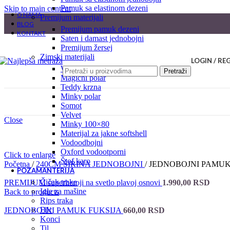
pamuk sa elastinom dezeni
Skip to main content
O NAMA
premijum materijali
BLOG
premijum pamuk dezeni
KONTAKT
saten i damast jednobojni
premijum žersej
zimski materijali
LOGIN / RE
welsoft
Pretraži
magični polar
teddy krzna
minky polar
somot
velvet
Close
minky 100×80
materijal za jakne softshell
vodoodbojni
oxford vodootporni
Click to enlarge
štof karo
Početna
/
240CM ŠIRINA JEDNOBOJNI
/
JEDNOBOJNI PAMUK ti
POZAMANTERIJA
čičak trake
PREMIJUM superheroji na svetlo plavoj osnovi
1.990,00
RSD
igle za mašine
Back to products
rips traka
filc
JEDNOBOJNI PAMUK FUKSIJA
660,00
RSD
konci
til