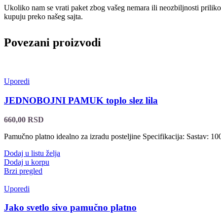
Ukoliko nam se vrati paket zbog vašeg nemara ili neozbiljnosti prilik
kupuju preko našeg sajta.
Povezani proizvodi
Uporedi
JEDNOBOJNI PAMUK toplo slez lila
660,00
RSD
Pamučno platno idealno za izradu posteljine Specifikacija: Sastav: 
Dodaj u listu želja
Dodaj u korpu
Brzi pregled
Uporedi
Jako svetlo sivo pamučno platno