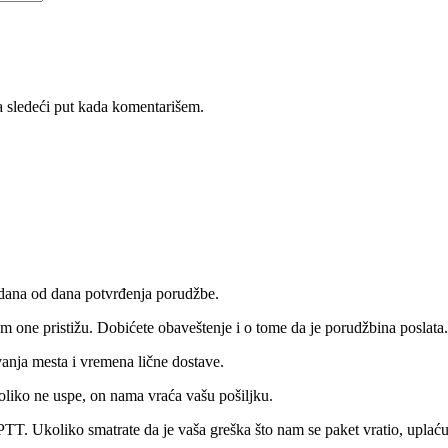
 sledeći put kada komentarišem.
 dana od dana potvrđenja porudžbe.
 one pristižu. Dobićete obaveštenje i o tome da je porudžbina poslata.
vanja mesta i vremena lične dostave.
oliko ne uspe, on nama vraća vašu pošiljku.
PTT. Ukoliko smatrate da je vaša greška što nam se paket vratio, upla