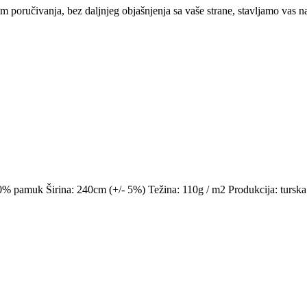
om poručivanja, bez daljnjeg objašnjenja sa vaše strane, stavljamo vas
100% pamuk Širina: 240cm (+/- 5%) Težina: 110g / m2 Produkcija: turska