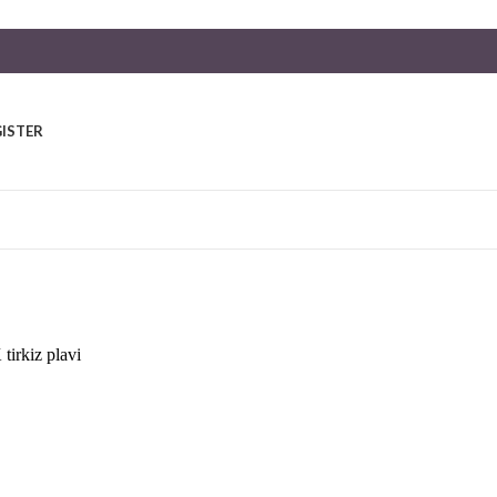
GISTER
rkiz plavi