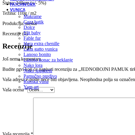
Širina: 240cm (+/- 5%)
PATCHWORK
VUNICA
Težina: 110g / m2
makrame
cazz batik
Produkcija: turska
dolce
elit baby
Recenzije (0)
fable fur
hera extra chenille
Recenzije
lana gatto vunica
lanoso bonito
Još nema komentara.
lanoso konac za heklanje
nako lora
Budite prvi koji će napisati recenziju za „JEDNOBOJNI PAMUK tirk
nako spaghetti
pamučno predivo
Vaša adresa e-pošte neće biti objavljena.
Neophodna polja su označe
runska vuna
yarn art
Vaša ocena
*
Vaša recenzija
*