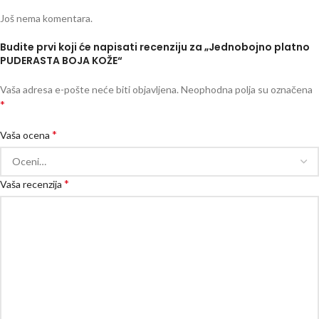
Još nema komentara.
Budite prvi koji će napisati recenziju za „Jednobojno platno
PUDERASTA BOJA KOŽE“
Vaša adresa e-pošte neće biti objavljena.
Neophodna polja su označena
*
*
Vaša ocena
*
Vaša recenzija