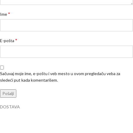
*
Ime
*
E-pošta
Sačuvaj moje ime, e-poštu i veb mesto u ovom pregledaču veba za
sledeći put kada komentarišem.
DOSTAVA