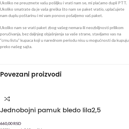
Ukoliko ne preuzmete vašu pošiljku i vrati nam se, mi plaćamo dupli PTT.
Ukoliko smatrate da je vaša greška što nam se paket vratio, uplaćujete
nam duplu poštarinu i mi vam ponovo pošaljemo vaš paket.
Ukoliko nam se vrati paket zbog vašeg nemara ili neozbiljnosti prilikom
poručivanja, bez daljnjeg objašnjenja sa vaše strane, stavljamo vas na
“crnu listu” kupaca koji u narednom periodu nisu u mogućnosti da kupuju
preko našeg sajta.
Povezani proizvodi
Jednobojni pamuk bledo lila2,5
660,00
RSD