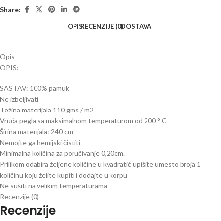
Share:
OPIS
RECENZIJE (0)
DOSTAVA
Opis
OPIS:
SASTAV: 100% pamuk
Ne izbeljivati
Težina materijala 110 gms / m2
Vruća pegla sa maksimalnom temperaturom od 200 ° C
Širina materijala: 240 cm
Nemojte ga hemijski čistiti
Minimalna količina za poručivanje 0,20cm.
Prilikom odabira željene količine u kvadratić upišite umesto broja 1
količinu koju želite kupiti i dodajte u korpu
Ne sušiti na velikim temperaturama
Recenzije (0)
Recenzije