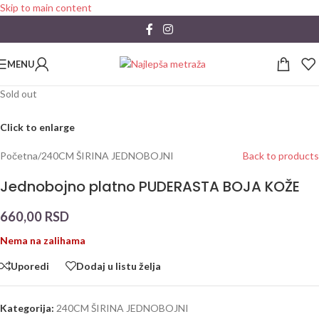
Skip to main content
MENU
Sold out
Click to enlarge
Početna
/
240CM ŠIRINA JEDNOBOJNI
Back to products
Jednobojno platno PUDERASTA BOJA KOŽE
660,00
RSD
Nema na zalihama
Uporedi
Dodaj u listu želja
Kategorija:
240CM ŠIRINA JEDNOBOJNI