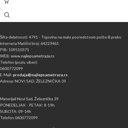
Šifra delatnosti: 4791 - Trgovina na malo posredstvom pošte ili preko
interneta Matični broj: 64223461
PIB: 109510371
WEB:
www.najlepsametraza.rs
Telefon (poziv, viber):
0600772099
E-Mail:
prodaja@najlepsametraza.rs
Adresa: NOVI SAD, ŽELEZNIČKA 39
Materijali Novi Sad, Železnička 39
PONEDELJAK - PETAK: 8-19h
SUBOTA: 09-14h
Telefon 0600772099