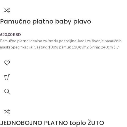
Pamučno platno baby plavo
620,00
RSD
Pamučno platno idealno za izradu posteljine, kao i za šivenje pamučnih
maski Specifikacija: Sastav: 100% pamuk 110gr/m2 Širina: 240cm (+/-
JEDNOBOJNO PLATNO toplo ŽUTO