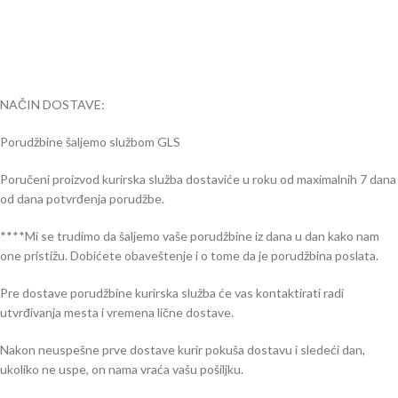
NAČIN DOSTAVE:
Porudžbine šaljemo službom GLS
Poručeni proizvod kurirska služba dostaviće u roku od maximalnih 7 dana
od dana potvrđenja porudžbe.
****Mi se trudimo da šaljemo vaše porudžbine iz dana u dan kako nam
one pristižu. Dobićete obaveštenje i o tome da je porudžbina poslata.
Pre dostave porudžbine kurirska služba će vas kontaktirati radi
utvrđivanja mesta i vremena lične dostave.
Nakon neuspešne prve dostave kurir pokuša dostavu i sledeći dan,
ukoliko ne uspe, on nama vraća vašu pošiljku.