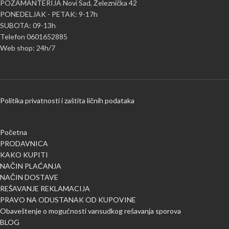
POZAMANTERIJA Novi Sad, Železnička 42
PONEDELJAK - PETAK: 9-17h
SUBOTA: 09-13h
Telefon 0601652885
Web shop: 24h/7
Politika privatnosti i zaštita ličnih podataka
Početna
PRODAVNICA
KAKO KUPITI
NAČIN PLAĆANJA
NAČIN DOSTAVE
REŠAVANJE REKLAMACIJA
PRAVO NA ODUSTANAK OD KUPOVINE
Obaveštenje o mogućnosti vansudkog rešavanja sporova
BLOG