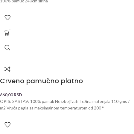
100% pamuk 240cm širina
Crveno pamučno platno
660,00
RSD
OPIS: SASTAV: 100% pamuk Ne izbeljivati Težina materijala 110 gms /
m2 Vruća pegla sa maksimalnom temperaturom od 200 °