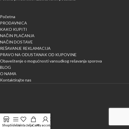
Početna
PRODAVNICA
KAKO KUPITI
NAČIN PLAĆANJA
NAČIN DOSTAVE
REŠAVANJE REKLAMACIJA
PRAVO NA ODUSTANAK OD KUPOVINE
Obaveštenje o mogućnosti vansudkog rešavanja sporova
BLOG
O NAMA
Kontaktirajte nas
Shop
Sidebar
Lista želja
Cart
My account
Uporedi