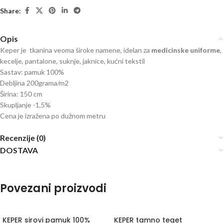
Share:
Opis
Keper je tkanina veoma široke namene, idelan za
medicinske uniforme
,
kecelje, pantalone, suknje, jaknice, kućni tekstil
Sastav: pamuk 100%
Debljina 200grama/m2
Širina: 150 cm
Skupljanje -1,5%
Cena je izražena po dužnom metru
Recenzije (0)
DOSTAVA
Povezani proizvodi
KEPER sirovi pamuk 100%
KEPER tamno teget