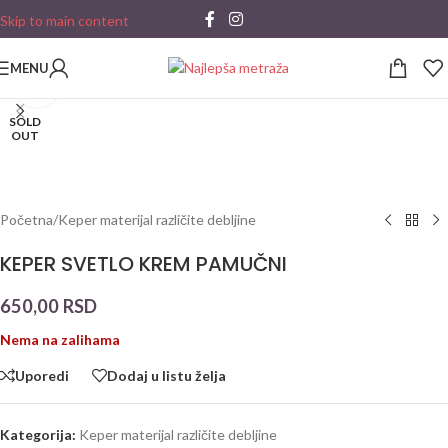
Skip to main content
MENU
Click to enlarge
SOLD
OUT
Početna
/
Keper materijal različite debljine
KEPER SVETLO KREM PAMUČNI
650,00
RSD
Nema na zalihama
Uporedi
Dodaj u listu želja
Kategorija:
Keper materijal različite debljine