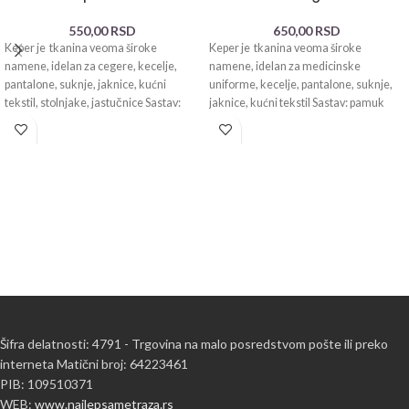
550,00
RSD
650,00
RSD
Keper je tkanina veoma široke
Keper je tkanina veoma široke
namene, idelan za cegere, kecelje,
namene, idelan za medicinske
pantalone, suknje, jaknice, kućni
uniforme, kecelje, pantalone, suknje,
tekstil, stolnjake, jastučnice Sastav:
jaknice, kućni tekstil Sastav: pamuk
pamuk 100%
100% Debljina
Šifra delatnosti: 4791 - Trgovina na malo posredstvom pošte ili preko
interneta Matični broj: 64223461
PIB: 109510371
WEB:
www.najlepsametraza.rs