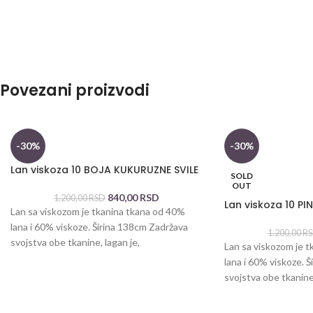
Povezani proizvodi
-30%
-30%
Lan viskoza 10 BOJA KUKURUZNE SVILE
SOLD
OUT
840,00
RSD
1.200,00
RSD
Lan viskoza 10 P
Lan sa viskozom je tkanina tkana od 40%
lana i 60% viskoze. Širina 138cm Zadržava
1.200,00
R
svojstva obe tkanine, lagan je,
Lan sa viskozom je 
lana i 60% viskoze. 
svojstva obe tkanine,