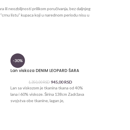
ili neozbiljnosti prilikom poručivanja, bez daljnjeg
 “crnu listu” kupaca koji u narednom periodu nisu u
-30%
-30%
Lan viskoza DENIM LEOPARD ŠARA
Lan viskoza T
945,00
RSD
1.350,00
RSD
1.350,0
Lan sa viskozom je tkanina tkana od 40%
Lan sa viskozom 
lana i 60% viskoze. Širina 138cm Zadržava
lana i 60% viskoz
svojstva obe tkanine, lagan je,
svojstva obe tkan