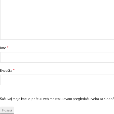
*
Ime
*
E-pošta
Sačuvaj moje ime, e-poštu i veb mesto u ovom pregledaču veba za slede