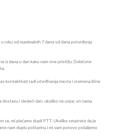
e u roku od maximalnih 7 dana od dana potvrđenja
ne iz dana u dan kako nam one pristižu. Dobićete
ta.
as kontaktirati radi utvrđivanja mesta i vremena lične
dostavu i sledeći dan, ukoliko ne uspe, on nama
am se, mi plaćamo dupli PTT. Ukoliko smatrate da je
ujete nam duplu poštarinu i mi vam ponovo pošaljemo