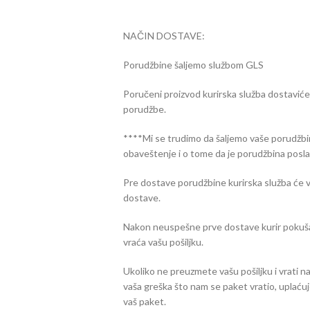
NAČIN DOSTAVE:
Porudžbine šaljemo službom GLS
Poručeni proizvod kurirska služba dostavić
porudžbe.
****Mi se trudimo da šaljemo vaše porudžbi
obaveštenje i o tome da je porudžbina posla
Pre dostave porudžbine kurirska služba će v
dostave.
Nakon neuspešne prve dostave kurir pokuša 
vraća vašu pošiljku.
Ukoliko ne preuzmete vašu pošiljku i vrati n
vaša greška što nam se paket vratio, uplać
vaš paket.