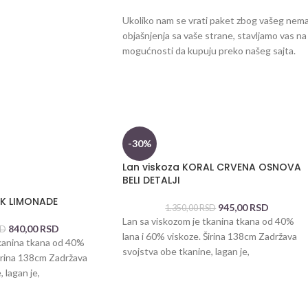
Ukoliko nam se vrati paket zbog vašeg nemara 
objašnjenja sa vaše strane, stavljamo vas na
mogućnosti da kupuju preko našeg sajta.
-30%
Lan viskoza KORAL CRVENA OSNOVA
BELI DETALJI
INK LIMONADE
945,00
RSD
1.350,00
RSD
Lan sa viskozom je tkanina tkana od 40%
840,00
RSD
SD
lana i 60% viskoze. Širina 138cm Zadržava
tkanina tkana od 40%
svojstva obe tkanine, lagan je,
Širina 138cm Zadržava
 lagan je,