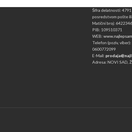
Šifra delatnosti: 4791
posredstvom pošte ili
Matični broj: 642234
PIB: 109510371
WEB:
www.najlepsame
Telefon (poziv, viber):
0600772099
E-Mail:
prodaja@najl
Adresa: NOVI SAD, 