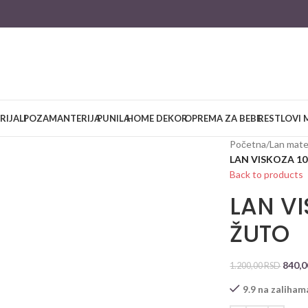
RIJALI
POZAMANTERIJA
PUNILA
HOME DEKOR
OPREMA ZA BEBE
RESTLOVI 
Početna
/
Lan mater
LAN VISKOZA 1
Back to products
LAN V
ŽUTO
840,
1.200,00
RSD
9.9 na zaliham