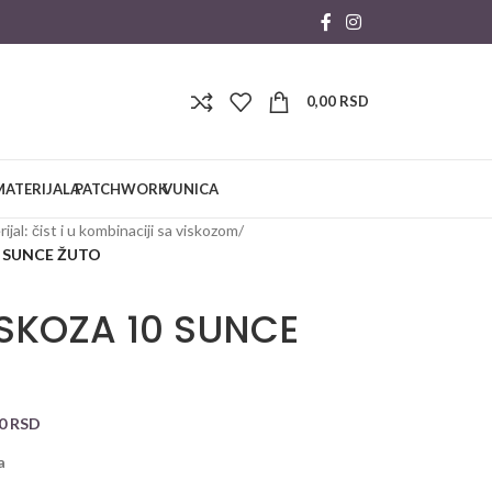
0,00
RSD
MATERIJALA
PATCHWORK
VUNICA
ijal: čist i u kombinaciji sa viskozom
/
0 SUNCE ŽUTO
ISKOZA 10 SUNCE
00
RSD
a