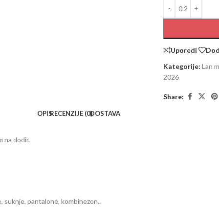
Uporedi
Doda
Kategorije:
Lan m
2026
Share:
OPIS
RECENZIJE (0)
DOSTAVA
m na dodir.
ke, suknje, pantalone, kombinezon..