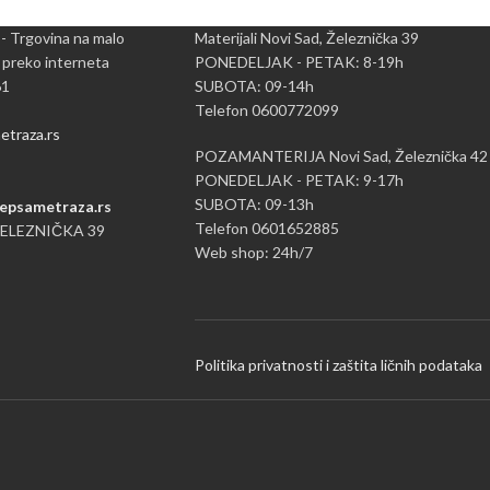
 - Trgovina na malo
Materijali Novi Sad, Železnička 39
 preko interneta
PONEDELJAK - PETAK: 8-19h
61
SUBOTA: 09-14h
Telefon 0600772099
traza.rs
POZAMANTERIJA Novi Sad, Železnička 42
PONEDELJAK - PETAK: 9-17h
SUBOTA: 09-13h
epsametraza.rs
Telefon 0601652885
ŽELEZNIČKA 39
Web shop: 24h/7
Politika privatnosti i zaštita ličnih podataka