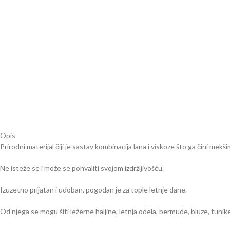
Opis
Prirodni materijal čiji je sastav kombinacija lana i viskoze što ga čini mekši
Ne isteže se i može se pohvaliti svojom izdržljivošću.
Izuzetno prijatan i udoban, pogodan je za tople letnje dane.
Od njega se mogu šiti ležerne haljine, letnja odela, bermude, bluze, tuni