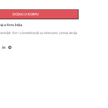
DODAJ U KORPU
j u listu želja
aterijal: čist i u kombinaciji sa viskozom
,
Letnja akcija