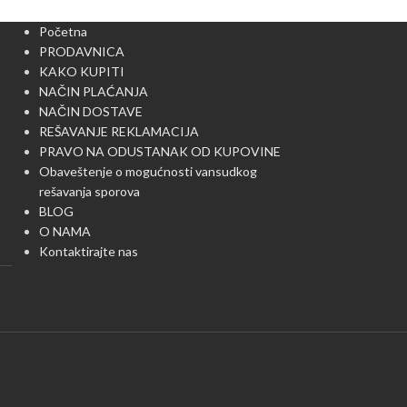
Početna
PRODAVNICA
KAKO KUPITI
NAČIN PLAĆANJA
NAČIN DOSTAVE
REŠAVANJE REKLAMACIJA
PRAVO NA ODUSTANAK OD KUPOVINE
Obaveštenje o mogućnosti vansudkog
rešavanja sporova
BLOG
O NAMA
Kontaktirajte nas