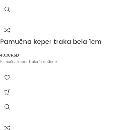
Pamučna keper traka bela 1cm
40,00
RSD
Pamučna keper traka 1cm širine