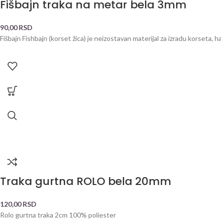
Fišbajn traka na metar bela 3mm
90,00
RSD
Fišbajn Fishbajn (korset žica) je neizostavan materijal za izradu korseta,
Traka gurtna ROLO bela 20mm
120,00
RSD
Rolo gurtna traka 2cm 100% poliester