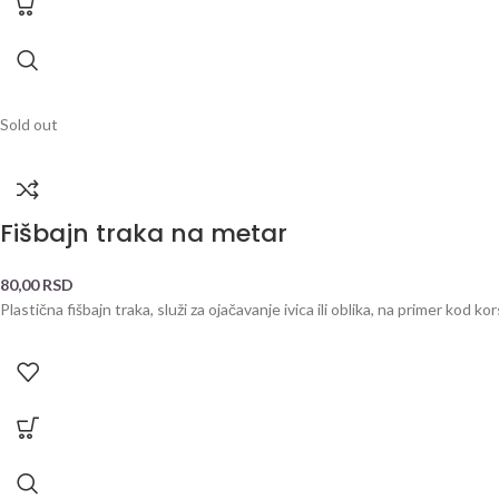
Sold out
Fišbajn traka na metar
80,00
RSD
Plastična fišbajn traka, služi za ojačavanje ivica ili oblika, na primer kod 