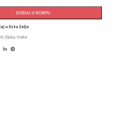
DODAJ U KORPU
j u listu želja
ni, čipka, trake