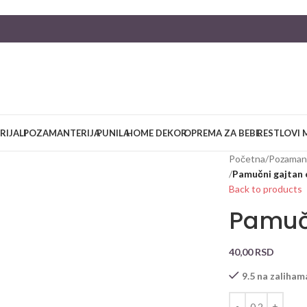
RIJALI
POZAMANTERIJA
PUNILA
HOME DEKOR
OPREMA ZA BEBE
RESTLOVI 
Početna
/
Pozamant
/
Pamučni gajtan 
Back to products
Pamučn
40,00
RSD
9.5 na zaliham