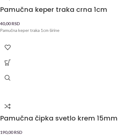
Pamučna keper traka crna 1cm
40,00
RSD
Pamučna keper traka 1cm širine
Pamučna čipka svetlo krem 15mm
190,00
RSD