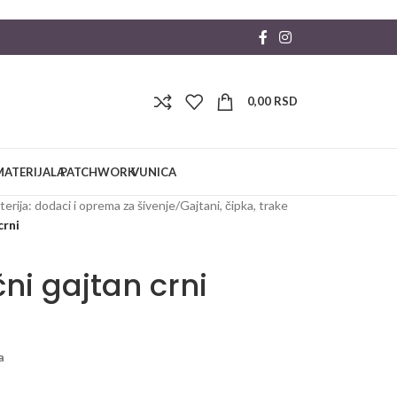
0,00
RSD
MATERIJALA
PATCHWORK
VUNICA
erija: dodaci i oprema za šivenje
/
Gajtani, čipka, trake
crni
i gajtan crni
a