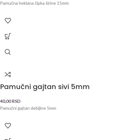
Pamučna heklana čipka širine 15mm
Pamučni gajtan sivi 5mm
40,00
RSD
Pamučni gajtan debljine 5mm