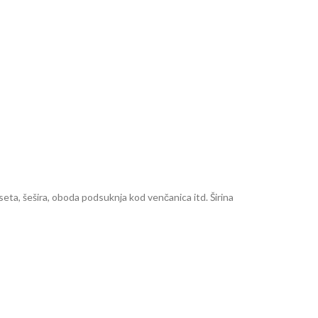
korseta, šešira, oboda podsuknja kod venčanica itd. Širina