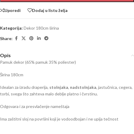
Uporedi
Dodaj u listu želja
Kategorija:
Dekor 180cm širina
Share:
Opis
Pamuk dekor (65% pamuk 35% poliester)
Širina 180cm
Idealan za izradu draperija,
stolnjaka
,
nadstolnjaka
, jastučnica, cegera,
torbi, svega što zahteva malo deblje platno i čvrstinu.
Odgovara i za presvlačenje nameštaja
Ima zaštitni sloj na površini koji je vodoodbojan i ne upija tečnost