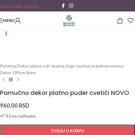
Skip to main content
MENU
Click to enlarge
Početna
/
Dekor platna svih dezena, boja i motiva na jednom mestu
/
Dekor 180cm širina
Pamučno dekor platno puder cvetići NOVO
960,00
RSD
0.1 na zalihama
DODAJ U KORPU