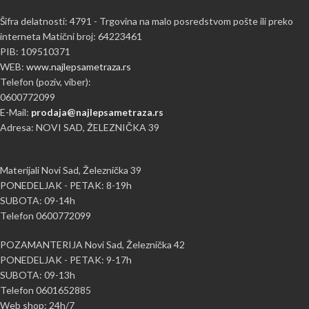
Šifra delatnosti: 4791 - Trgovina na malo posredstvom pošte ili preko
interneta Matični broj: 64223461
PIB: 109510371
WEB:
www.najlepsametraza.rs
Telefon (poziv, viber):
0600772099
E-Mail:
prodaja@najlepsametraza.rs
Adresa: NOVI SAD, ŽELEZNIČKA 39
Materijali Novi Sad, Železnička 39
PONEDELJAK - PETAK: 8-19h
SUBOTA: 09-14h
Telefon 0600772099
POZAMANTERIJA Novi Sad, Železnička 42
PONEDELJAK - PETAK: 9-17h
SUBOTA: 09-13h
Telefon 0601652885
Web shop: 24h/7