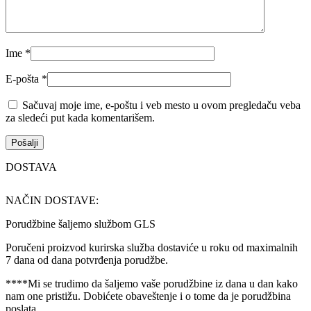
Ime
*
E-pošta
*
Sačuvaj moje ime, e-poštu i veb mesto u ovom pregledaču veba
za sledeći put kada komentarišem.
DOSTAVA
NAČIN DOSTAVE:
Porudžbine šaljemo službom GLS
Poručeni proizvod kurirska služba dostaviće u roku od maximalnih
7 dana od dana potvrđenja porudžbe.
****Mi se trudimo da šaljemo vaše porudžbine iz dana u dan kako
nam one pristižu. Dobićete obaveštenje i o tome da je porudžbina
poslata.