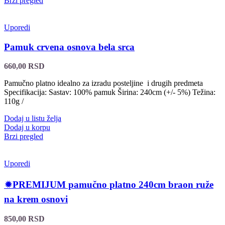
Brzi pregled
Uporedi
Pamuk crvena osnova bela srca
660,00
RSD
Pamučno platno idealno za izradu posteljine i drugih predmeta
Specifikacija: Sastav: 100% pamuk Širina: 240cm (+/- 5%) Težina:
110g /
Dodaj u listu želja
Dodaj u korpu
Brzi pregled
Uporedi
🟒PREMIJUM pamučno platno 240cm braon ruže
na krem osnovi
850,00
RSD