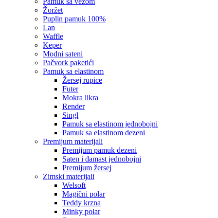
pamuk sa vezom
žoržet
puplin pamuk 100%
lan
waffle
keper
modni sateni
pačvork paketići
pamuk sa elastinom
žersej rupice
futer
mokra likra
render
singl
pamuk sa elastinom jednobojni
pamuk sa elastinom dezeni
premijum materijali
premijum pamuk dezeni
saten i damast jednobojni
premijum žersej
zimski materijali
welsoft
magični polar
teddy krzna
minky polar