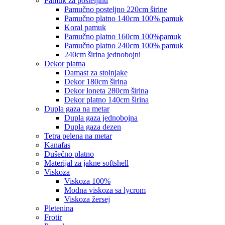
pamuk za posteljinu
pamučno posteljno 220cm širine
pamučno platno 140cm 100% pamuk
koral pamuk
pamučno platno 160cm 100%pamuk
pamučno platno 240cm 100% pamuk
240cm širina jednobojni
dekor platna
damast za stolnjake
dekor 180cm širina
dekor loneta 280cm širina
dekor platno 140cm širina
dupla gaza na metar
dupla gaza jednobojna
dupla gaza dezen
tetra pelena na metar
kanafas
dušečno platno
materijal za jakne softshell
viskoza
viskoza 100%
modna viskoza sa lycrom
viskoza žersej
pletenina
frotir