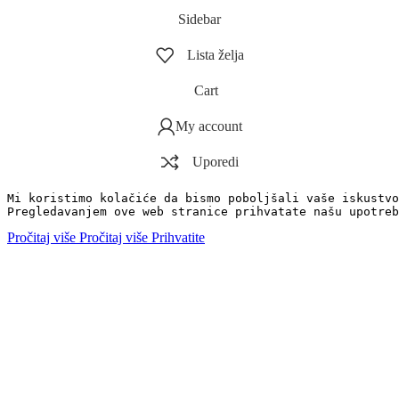
Sidebar
Lista želja
Cart
My account
Uporedi
Mi koristimo kolačiće da bismo poboljšali vaše iskustvo
Pregledavanjem ove web stranice prihvatate našu upotreb
Pročitaj više
Pročitaj više
Prihvatite