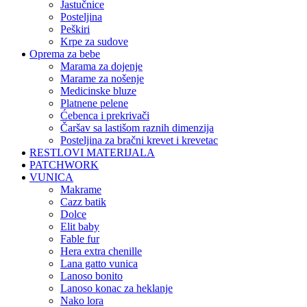
jastučnice
posteljina
peškiri
krpe za sudove
Oprema za bebe
marama za dojenje
marame za nošenje
medicinske bluze
platnene pelene
ćebenca i prekrivači
čaršav sa lastišom raznih dimenzija
posteljina za bračni krevet i krevetac
RESTLOVI MATERIJALA
PATCHWORK
VUNICA
makrame
cazz batik
dolce
elit baby
fable fur
hera extra chenille
lana gatto vunica
lanoso bonito
lanoso konac za heklanje
nako lora