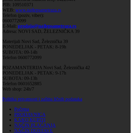
PIB: 109510371
WEB:
www.najlepsametraza.rs
Telefon (poziv, viber):
0600772099
E-Mail:
prodaja@najlepsametraza.rs
Adresa: NOVI SAD, ŽELEZNIČKA 39
Materijali Novi Sad, Železnička 39
PONEDELJAK - PETAK: 8-19h
SUBOTA: 09-14h
Telefon 0600772099
POZAMANTERIJA Novi Sad, Železnička 42
PONEDELJAK - PETAK: 9-17h
SUBOTA: 09-13h
Telefon 0601652885
Web shop: 24h/7
Politika privatnosti i zaštita ličnih podataka
Početna
PRODAVNICA
KAKO KUPITI
NAČIN PLAĆANJA
NAČIN DOSTAVE