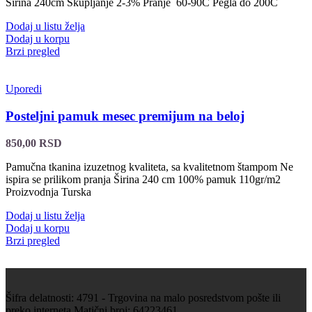
Širina 240cm Skupljanje 2-3% Pranje 60-90C Pegla do 200C
Dodaj u listu želja
Dodaj u korpu
Brzi pregled
Uporedi
Posteljni pamuk mesec premijum na beloj
850,00
RSD
Pamučna tkanina izuzetnog kvaliteta, sa kvalitetnom štampom Ne
ispira se prilikom pranja Širina 240 cm 100% pamuk 110gr/m2
Proizvodnja Turska
Dodaj u listu želja
Dodaj u korpu
Brzi pregled
Šifra delatnosti: 4791 - Trgovina na malo posredstvom pošte ili
preko interneta Matični broj: 64223461