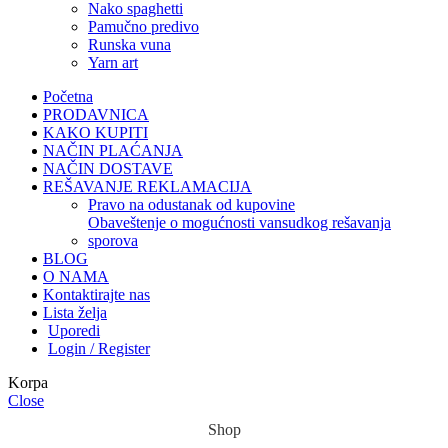
nako spaghetti
pamučno predivo
runska vuna
yarn art
Početna
PRODAVNICA
KAKO KUPITI
NAČIN PLAĆANJA
NAČIN DOSTAVE
REŠAVANJE REKLAMACIJA
pravo na odustanak od kupovine
obaveštenje o mogućnosti vansudkog rešavanja
sporova
BLOG
O NAMA
Kontaktirajte nas
Lista želja
Uporedi
Login / Register
Korpa
Close
Shop