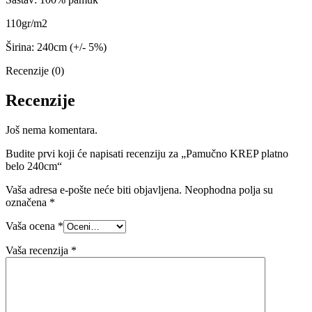
110gr/m2
Širina: 240cm (+/- 5%)
Recenzije (0)
Recenzije
Još nema komentara.
Budite prvi koji će napisati recenziju za „Pamučno KREP platno
belo 240cm“
Vaša adresa e-pošte neće biti objavljena.
Neophodna polja su
označena
*
Vaša ocena
*
Vaša recenzija
*