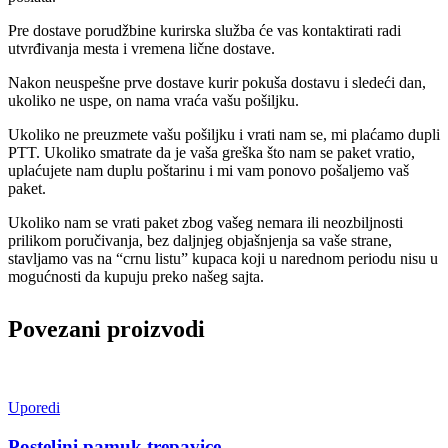
Pre dostave porudžbine kurirska služba će vas kontaktirati radi
utvrđivanja mesta i vremena lične dostave.
Nakon neuspešne prve dostave kurir pokuša dostavu i sledeći dan,
ukoliko ne uspe, on nama vraća vašu pošiljku.
Ukoliko ne preuzmete vašu pošiljku i vrati nam se, mi plaćamo dupli
PTT. Ukoliko smatrate da je vaša greška što nam se paket vratio,
uplaćujete nam duplu poštarinu i mi vam ponovo pošaljemo vaš
paket.
Ukoliko nam se vrati paket zbog vašeg nemara ili neozbiljnosti
prilikom poručivanja, bez daljnjeg objašnjenja sa vaše strane,
stavljamo vas na “crnu listu” kupaca koji u narednom periodu nisu u
mogućnosti da kupuju preko našeg sajta.
Povezani proizvodi
Uporedi
Posteljni pamuk trepavice