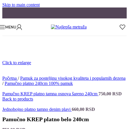
Skip to main content
MENU
Click to enlarge
Početna
/
Pamuk za posteljinu visokog kvaliteta i popularnih dezena
/
Pamučno platno 240cm 100% pamuk
Pamučno KREP platno tamna osnova šareno 240cm
750,00
RSD
Back to products
Jednobojno platno tamno denim plavi
660,00
RSD
Pamučno KREP platno belo 240cm