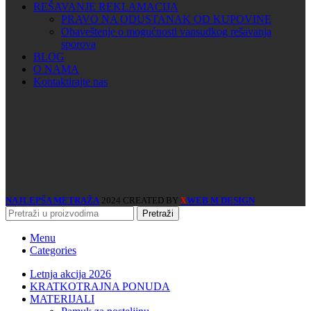
REŠAVANJE REKLAMACIJA
PRAVO NA ODUSTANAK OD KUPOVINE
Obaveštenje o mogućnosti vansudkog rešavanja
sporova
BLOG
O NAMA
Kontaktirajte nas
NAJLEPŠA METRAŽA
2024 CREATED BY
WEB M DESIGN
X
Pretraži
Menu
Categories
Letnja akcija 2026
KRATKOTRAJNA PONUDA
MATERIJALI