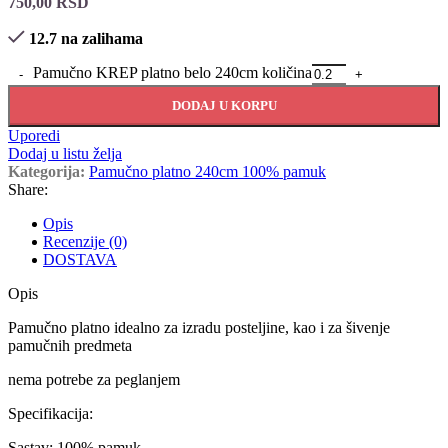
750,00
RSD
12.7 na zalihama
Pamučno KREP platno belo 240cm količina
DODAJ U KORPU
Uporedi
Dodaj u listu želja
Kategorija:
Pamučno platno 240cm 100% pamuk
Share:
Opis
Recenzije (0)
DOSTAVA
Opis
Pamučno platno idealno za izradu posteljine, kao i za šivenje
pamučnih predmeta
nema potrebe za peglanjem
Specifikacija:
Sastav: 100% pamuk