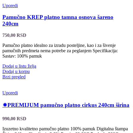
Uporedi
Pamučno KREP platno tamna osnova šareno
240cm
750,00
RSD
Pamučno platno idealno za izradu posteljine, kao i za šivenje
pamučnih predmeta nema potrebe za peglanjem Specifikacija:
Sastav: 100% pamuk
Dodaj u listu želja
Dodaj u korpu
Brzi pregled
Uporedi
🟒PREMIJUM pamučno platno cirkus 240cm širina
990,00
RSD
Izuzetno kvalitetno pamučno platno 100% pamuk Digitalna štampa