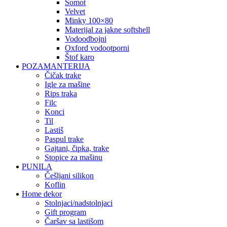
somot
velvet
minky 100×80
materijal za jakne softshell
vodoodbojni
oxford vodootporni
štof karo
POZAMANTERIJA
čičak trake
igle za mašine
rips traka
filc
konci
til
lastiš
paspul trake
gajtani, čipka, trake
stopice za mašinu
PUNILA
češljani silikon
koflin
Home dekor
stolnjaci/nadstolnjaci
gift program
čaršav sa lastišom