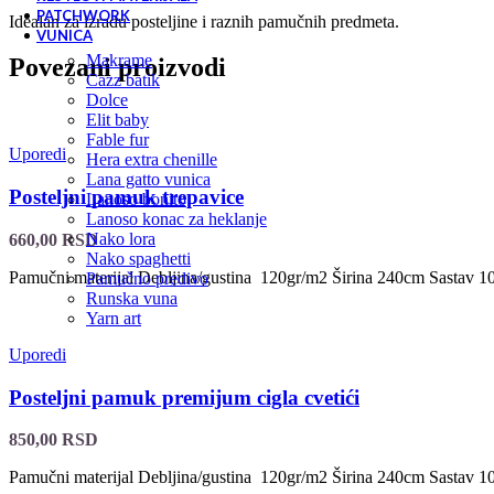
PATCHWORK
Idealan za izradu posteljine i raznih pamučnih predmeta.
VUNICA
makrame
Povezani proizvodi
cazz batik
dolce
elit baby
fable fur
Uporedi
hera extra chenille
lana gatto vunica
Posteljni pamuk trepavice
lanoso bonito
lanoso konac za heklanje
nako lora
660,00
RSD
nako spaghetti
Pamučni materijal Debljina/gustina 120gr/m2 Širina 240cm Sastav 1
pamučno predivo
runska vuna
yarn art
Uporedi
Posteljni pamuk premijum cigla cvetići
850,00
RSD
Pamučni materijal Debljina/gustina 120gr/m2 Širina 240cm Sastav 1