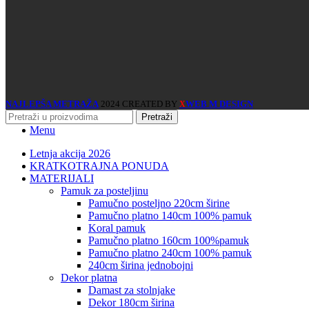
NAJLEPŠA METRAŽA
2024 CREATED BY
WEB M DESIGN
X
Pretraži
Menu
Letnja akcija 2026
KRATKOTRAJNA PONUDA
MATERIJALI
pamuk za posteljinu
pamučno posteljno 220cm širine
pamučno platno 140cm 100% pamuk
koral pamuk
pamučno platno 160cm 100%pamuk
pamučno platno 240cm 100% pamuk
240cm širina jednobojni
dekor platna
damast za stolnjake
dekor 180cm širina