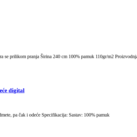
ira se prilikom pranja Širina 240 cm 100% pamuk 110gr/m2 Proizvodnj
e digital
edmete, pa čak i odeće Specifikacija: Sastav: 100% pamuk