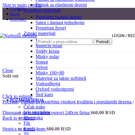
pamuk sa elastinom dezeni
Skip to main content
O NAMA
premijum materijali
BLOG
premijum pamuk dezeni
KONTAKT
saten i damast jednobojni
premijum žersej
zimski materijali
LOGIN / RE
welsoft
Pretraži
magični polar
teddy krzna
minky polar
somot
velvet
Close
minky 100×80
Sold out
materijal za jakne softshell
vodoodbojni
oxford vodootporni
štof karo
Click to enlarge
POZAMANTERIJA
Početna
/
Pamuk za posteljinu visokog kvaliteta i popularnih dezena
/
čičak trake
igle za mašine
Dinosauri na svetlo krem osnovi 240cm širina
660,00
RSD
rips traka
Back to products
filc
konci
Stopica za porub 4mm
600,00
RSD
til