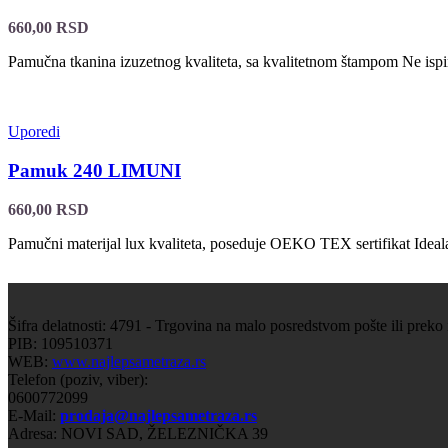
660,00
RSD
Pamučna tkanina izuzetnog kvaliteta, sa kvalitetnom štampom Ne isp
Uporedi
Pamuk 240 LIMUNI
660,00
RSD
Pamučni materijal lux kvaliteta, poseduje OEKO TEX sertifikat Ideal
Šifra delatnosti: 4791 - Trgovina na malo posredstvom pošte ili preko
PIB: 109510371
WEB:
www.najlepsametraza.rs
Telefon (poziv, viber):
0600772099
E-Mail:
prodaja@najlepsametraza.rs
Adresa: NOVI SAD, ŽELEZNIČKA 39