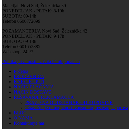
Materijali Novi Sad, Železnička 39
PONEDELJAK - PETAK: 8-19h
SUBOTA: 09-14h
Telefon 0600772099
POZAMANTERIJA Novi Sad, Železnička 42
PONEDELJAK - PETAK: 9-17h
SUBOTA: 09-13h
Telefon 0601652885
Web shop: 24h/7
Politika privatnosti i zaštita ličnih podataka
Početna
PRODAVNICA
KAKO KUPITI
NAČIN PLAĆANJA
NAČIN DOSTAVE
REŠAVANJE REKLAMACIJA
PRAVO NA ODUSTANAK OD KUPOVINE
Obaveštenje o mogućnosti vansudkog rešavanja sporova
BLOG
O NAMA
Kontaktirajte nas