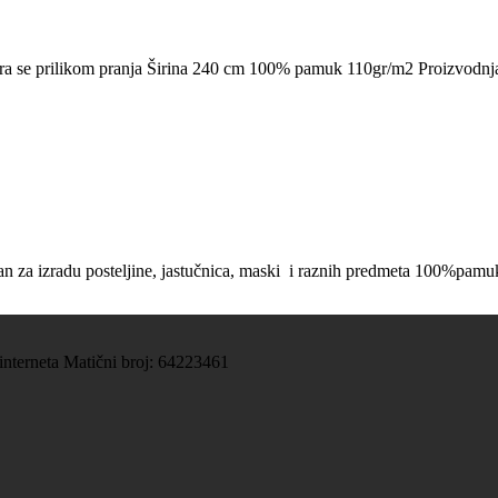
ira se prilikom pranja Širina 240 cm 100% pamuk 110gr/m2 Proizvodnj
an za izradu posteljine, jastučnica, maski i raznih predmeta 100%pamu
 interneta Matični broj: 64223461