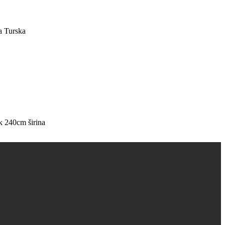
a Turska
k 240cm širina