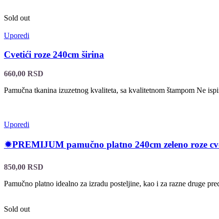
Sold out
Uporedi
Cvetići roze 240cm širina
660,00
RSD
Pamučna tkanina izuzetnog kvaliteta, sa kvalitetnom štampom Ne isp
Uporedi
🟒PREMIJUM pamučno platno 240cm zeleno roze cveć
850,00
RSD
Pamučno platno idealno za izradu posteljine, kao i za razne druge pr
Sold out