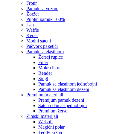
frotir
pamuk sa vezom
žoržet
puplin pamuk 100%
lan
waffle
keper
modni sateni
pačvork paketići
pamuk sa elastinom
žersej rupice
futer
mokra likra
render
singl
pamuk sa elastinom jednobojni
pamuk sa elastinom dezeni
premijum materijali
premijum pamuk dezeni
saten i damast jednobojni
premijum žersej
zimski materijali
welsoft
magični polar
teddy krzna