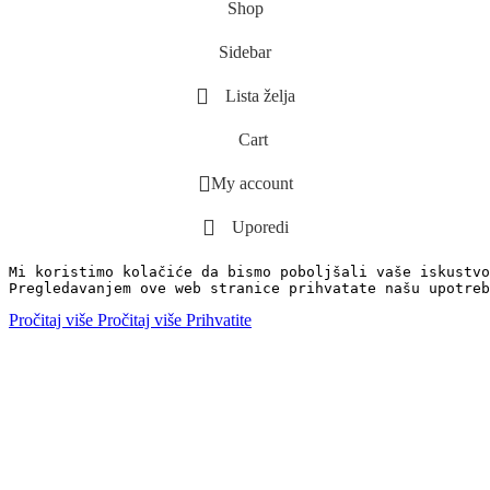
Shop
Sidebar
Lista želja
Cart
My account
Uporedi
Mi koristimo kolačiće da bismo poboljšali vaše iskustvo
Pregledavanjem ove web stranice prihvatate našu upotreb
Pročitaj više
Pročitaj više
Prihvatite