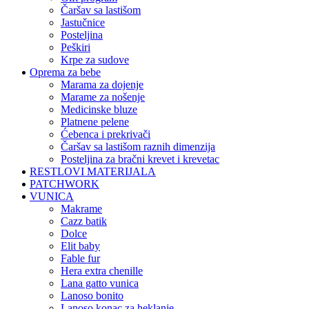
čaršav sa lastišom
jastučnice
posteljina
peškiri
krpe za sudove
Oprema za bebe
marama za dojenje
marame za nošenje
medicinske bluze
platnene pelene
ćebenca i prekrivači
čaršav sa lastišom raznih dimenzija
posteljina za bračni krevet i krevetac
RESTLOVI MATERIJALA
PATCHWORK
VUNICA
makrame
cazz batik
dolce
elit baby
fable fur
hera extra chenille
lana gatto vunica
lanoso bonito
lanoso konac za heklanje