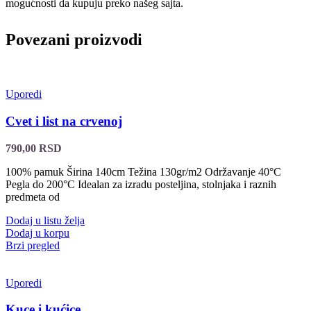
mogućnosti da kupuju preko našeg sajta.
Povezani proizvodi
Uporedi
Cvet i list na crvenoj
790,00
RSD
100% pamuk Širina 140cm Težina 130gr/m2 Održavanje 40°C
Pegla do 200°C Idealan za izradu posteljina, stolnjaka i raznih
predmeta od
Dodaj u listu želja
Dodaj u korpu
Brzi pregled
Uporedi
Kuce i kućice