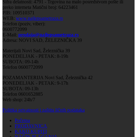
Šifra delatnosti: 4791 - Trgovina na malo posredstvom pošte ili
preko interneta Matični broj: 64223461
PIB: 109510371
WEB:
www.najlepsametraza.rs
Telefon (poziv, viber):
0600772099
E-Mail:
prodaja@najlepsametraza.rs
Adresa: NOVI SAD, ŽELEZNIČKA 39
Materijali Novi Sad, Železnička 39
PONEDELJAK - PETAK: 8-19h
SUBOTA: 09-14h
Telefon 0600772099
POZAMANTERIJA Novi Sad, Železnička 42
PONEDELJAK - PETAK: 9-17h
SUBOTA: 09-13h
Telefon 0601652885
Web shop: 24h/7
Politika privatnosti i zaštita ličnih podataka
Početna
PRODAVNICA
KAKO KUPITI
NAČIN PLAĆANJA