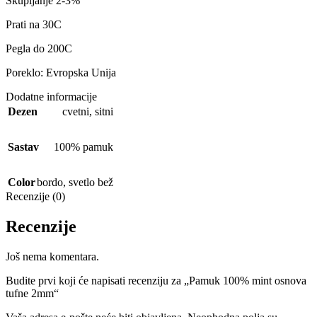
Skupljanje 2-3%
Prati na 30C
Pegla do 200C
Poreklo: Evropska Unija
Dodatne informacije
Dezen
cvetni
,
sitni
Sastav
100% pamuk
Color
bordo
,
svetlo bež
Recenzije (0)
Recenzije
Još nema komentara.
Budite prvi koji će napisati recenziju za „Pamuk 100% mint osnova
tufne 2mm“