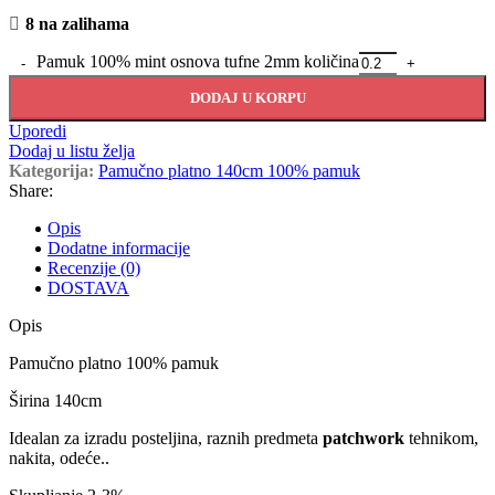
8 na zalihama
Pamuk 100% mint osnova tufne 2mm količina
DODAJ U KORPU
Uporedi
Dodaj u listu želja
Kategorija:
Pamučno platno 140cm 100% pamuk
Share:
Opis
Dodatne informacije
Recenzije (0)
DOSTAVA
Opis
Pamučno platno 100% pamuk
Širina 140cm
Idealan za izradu posteljina, raznih predmeta
patchwork
tehnikom,
nakita, odeće..