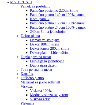
MATERIJALI
pamuk za posteljinu
pamučno posteljno 220cm širine
pamučno platno 140cm 100% pamuk
koral pamuk
pamučno platno 160cm 100%pamuk
pamučno platno 240cm 100% pamuk
240cm širina jednobojni
dekor platna
damast za stolnjake
dekor 180cm širina
dekor loneta 280cm širina
dekor platno 140cm širina
dupla gaza na metar
dupla gaza jednobojna
dupla gaza dezen
tetra pelena na metar
kanafas
dušečno platno
materijal za jakne softshell
viskoza
viskoza 100%
modna viskoza sa lycrom
viskoza žersej
pletenina