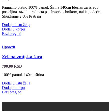
Pamučno platno 100% pamuk Širina 140cm Idealan za izradu
posteljina, raznih predmeta patchwork tehnikom, nakita, odeće..
Skupljanje 2-3% Prati na
Dodaj u listu želja
Dodaj u korpu
Brzi pregled
Uporedi
Zelena zmijska šara
790,00
RSD
100% pamuk 140cm širina
Dodaj u listu želja
Dodaj u korpu
Brzi pregled