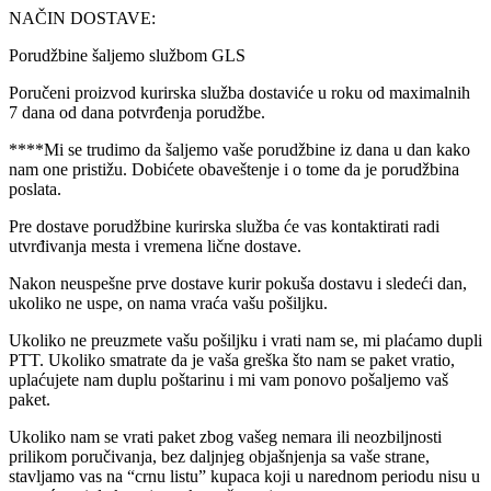
NAČIN DOSTAVE:
Porudžbine šaljemo službom GLS
Poručeni proizvod kurirska služba dostaviće u roku od maximalnih
7 dana od dana potvrđenja porudžbe.
****Mi se trudimo da šaljemo vaše porudžbine iz dana u dan kako
nam one pristižu. Dobićete obaveštenje i o tome da je porudžbina
poslata.
Pre dostave porudžbine kurirska služba će vas kontaktirati radi
utvrđivanja mesta i vremena lične dostave.
Nakon neuspešne prve dostave kurir pokuša dostavu i sledeći dan,
ukoliko ne uspe, on nama vraća vašu pošiljku.
Ukoliko ne preuzmete vašu pošiljku i vrati nam se, mi plaćamo dupli
PTT. Ukoliko smatrate da je vaša greška što nam se paket vratio,
uplaćujete nam duplu poštarinu i mi vam ponovo pošaljemo vaš
paket.
Ukoliko nam se vrati paket zbog vašeg nemara ili neozbiljnosti
prilikom poručivanja, bez daljnjeg objašnjenja sa vaše strane,
stavljamo vas na “crnu listu” kupaca koji u narednom periodu nisu u