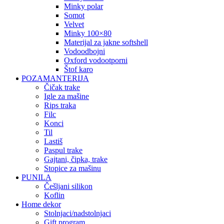
minky polar
somot
velvet
minky 100×80
materijal za jakne softshell
vodoodbojni
oxford vodootporni
štof karo
POZAMANTERIJA
čičak trake
igle za mašine
rips traka
filc
konci
til
lastiš
paspul trake
gajtani, čipka, trake
stopice za mašinu
PUNILA
češljani silikon
koflin
Home dekor
stolnjaci/nadstolnjaci
gift program