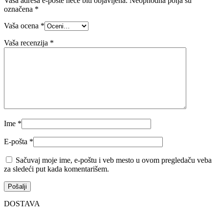
Vaša adresa e-pošte neće biti objavljena.
Neophodna polja su
označena
*
Vaša ocena
*
Vaša recenzija
*
Ime
*
E-pošta
*
Sačuvaj moje ime, e-poštu i veb mesto u ovom pregledaču veba
za sledeći put kada komentarišem.
DOSTAVA