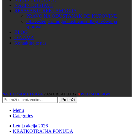
NAČIN DOSTAVE
REŠAVANJE REKLAMACIJA
PRAVO NA ODUSTANAK OD KUPOVINE
Obaveštenje o mogućnosti vansudkog rešavanja
sporova
BLOG
O NAMA
Kontaktirajte nas
NAJLEPŠA METRAŽA
2024 CREATED BY
WEB M DESIGN
X
Pretraži
Menu
Categories
Letnja akcija 2026
KRATKOTRAJNA PONUDA