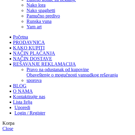
nako lora
nako spaghetti
pamučno predivo
runska vuna
yarn art
Početna
PRODAVNICA
KAKO KUPITI
NAČIN PLAĆANJA
NAČIN DOSTAVE
REŠAVANJE REKLAMACIJA
pravo na odustanak od kupovine
obaveštenje o mogućnosti vansudkog rešavanja
sporova
BLOG
O NAMA
Kontaktirajte nas
Lista želja
Uporedi
Login / Register
Korpa
Close