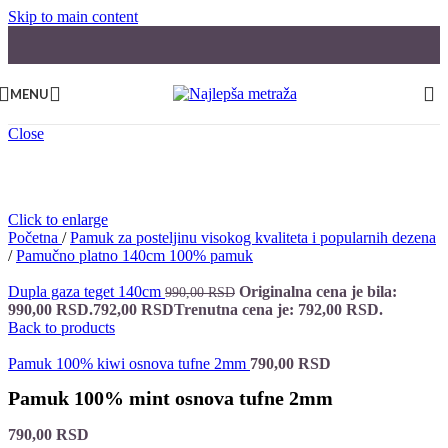
Skip to main content
MENU
Close
Click to enlarge
Početna
/
Pamuk za posteljinu visokog kvaliteta i popularnih dezena
/
Pamučno platno 140cm 100% pamuk
Dupla gaza teget 140cm
Originalna cena je bila:
990,00
RSD
990,00 RSD.
792,00
RSD
Trenutna cena je: 792,00 RSD.
Back to products
Pamuk 100% kiwi osnova tufne 2mm
790,00
RSD
Pamuk 100% mint osnova tufne 2mm
790,00
RSD