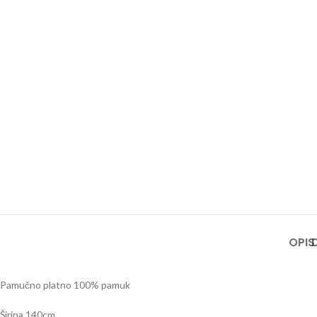
OPIS
Pamučno platno 100% pamuk
Širina 140cm