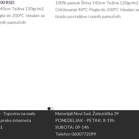
,00
RSD
100% pamuk Širina 140cm Težina 130gr/m2
140cm Težina 130gr/m2
Održavanje 40°C Pegla do 200°C Idealan z
la do 200°C Idealan za
izradu posteljine i raznih pamučnih
aznih pamučnih
predmeta. Veličina
 - Trgovina na malo
Materijali Novi Sad, Železnička 39
 preko interneta
PONEDELJAK - PETAK: 8-19h
61
SUBOTA: 09-14h
Telefon 0600772099