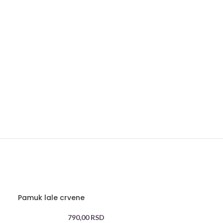
Pamuk lale crvene
790,00
RSD