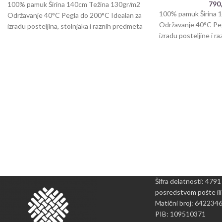
790
100% pamuk Širina 140cm Težina 130gr/m2
100% pamuk Širina 
Održavanje 40°C Pegla do 200°C Idealan za
Održavanje 40°C Peg
izradu posteljina, stolnjaka i raznih predmeta
izradu posteljine i r
od
predmeta. Veličina
Šifra delatnosti: 4791
posredstvom pošte ili
Matični broj: 642234
PIB: 109510371