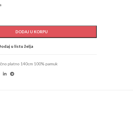
a
DODAJ U KORPU
odaj u listu želja
čno platno 140cm 100% pamuk