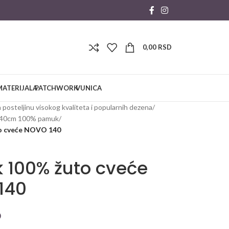
0,00
RSD
MATERIJALA
PATCHWORK
VUNICA
 posteljinu visokog kvaliteta i popularnih dezena
/
140cm 100% pamuk
/
o cveće NOVO 140
 100% žuto cveće
140
D