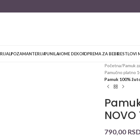
RIJALI
POZAMANTERIJA
PUNILA
HOME DEKOR
OPREMA ZA BEBE
RESTLOVI 
large
Početna
/
Pamuk za
Pamučno platno 
Pamuk 100% žut
Pamuk
NOVO 
790,00
RS