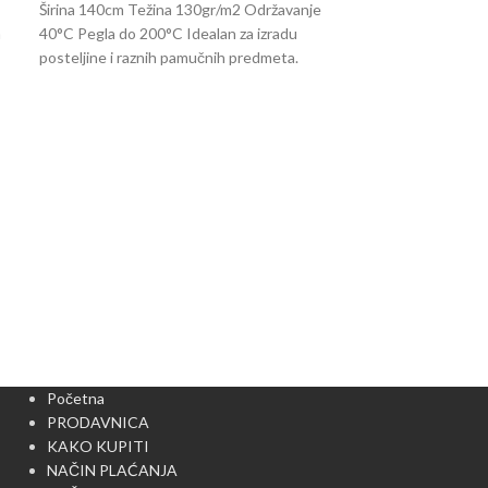
Širina 140cm Težina 130gr/m2 Održavanje
a
40°C Pegla do 200°C Idealan za izradu
posteljine i raznih pamučnih predmeta.
Žuta osnova b
Pamučno platno 
Idealan za izradu
patchwork tehniko
zvezde 1cm Skupl
Početna
PRODAVNICA
KAKO KUPITI
NAČIN PLAĆANJA