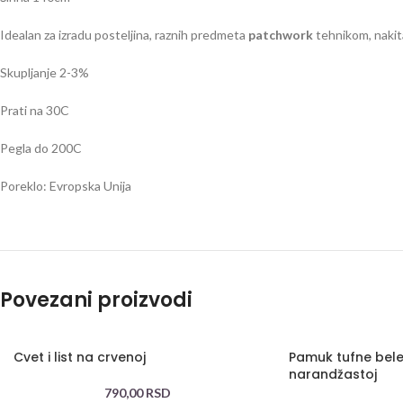
Idealan za izradu posteljina, raznih predmeta
patchwork
tehnikom, nakit
Skupljanje 2-3%
Prati na 30C
Pegla do 200C
Poreklo: Evropska Unija
Povezani proizvodi
Cvet i list na crvenoj
Pamuk tufne bel
narandžastoj
790,00
RSD