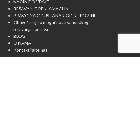
NAČIN DOSTAVE
REŠAVANJE REKLAMACIJA
PRAVO NA ODUSTANAK OD KUPOVINE
Obaveštenje o mogućnosti vansudkog
rešavanja sporova
BLOG
O NAMA
Kontaktirajte nas