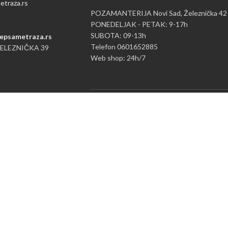
traza.rs
POZAMANTERIJA Novi Sad, Železnička 42
PONEDELJAK - PETAK: 9-17h
SUBOTA: 09-13h
epsametraza.rs
Telefon 0601652885
ŽELEZNIČKA 39
Web shop: 24h/7
Politika privatnosti i zaštita ličnih podataka
X
NAJLEPŠA METRAŽA
2024 CREATED BY
WEB M DESIGN