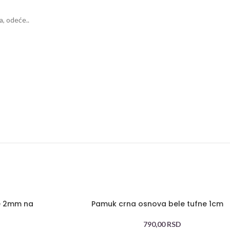
a, odeće..
e 2mm na
Pamuk crna osnova bele tufne 1cm
790,00
RSD