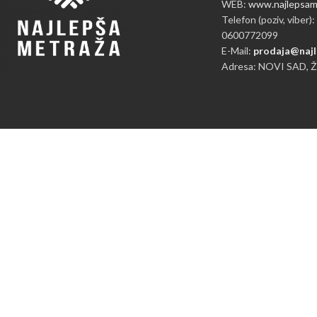
WEB:
www.najlepsame
Telefon (poziv, viber):
0600772099
E-Mail:
prodaja@najl
Adresa: NOVI SAD, 