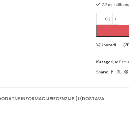
7.7 na zaliham
Uporedi
D
Kategorija:
Pamu
Share:
DODATNE INFORMACIJE
RECENZIJE (0)
DOSTAVA