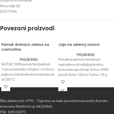
Dodatne informacije
Recenzije (0)
DOSTAVA
Povezani proizvodi
Pamuk drečavo zelena sa
Jaja na zelenoj osnovi
cvetovima
790,00
RSD
790,00
RSD
Ponuđena pamučna tkanina je
SASTAV: 100% pamuk Ne izbeljivati
napravljena od najboljeg prediva,
Težina materijala 130 gms / m2 Vruća
proizvedenog u Evropi. Sastav: 100%
pegla sa maksimalnom temperaturom
pamuk Širina: 160 cm Težina: 135 g
od 200 ° C
Šifra delatnosti: 4791 - Trgovina na malo posredstvom pošte ili preko
interneta Matični broj: 64223461
PIB: 109510371