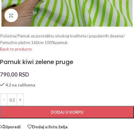
Click to enlarge
Početna
/
Pamuk za posteljinu visokog kvaliteta i popularnih dezena
/
Pamučno platno 160cm 100%pamuk
Back to products
Pamuk kiwi zelene pruge
790,00
RSD
4.2 na zalihama
DODAJ U KORPU
Uporedi
Dodaj u listu želja