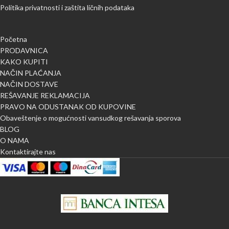
Politika privatnosti i zaštita ličnih podataka
Početna
PRODAVNICA
KAKO KUPITI
NAČIN PLAĆANJA
NAČIN DOSTAVE
REŠAVANJE REKLAMACIJA
PRAVO NA ODUSTANAK OD KUPOVINE
Obaveštenje o mogućnosti vansudkog rešavanja sporova
BLOG
O NAMA
Kontaktirajte nas