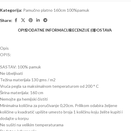
Kategorija:
Pamučno platno 160cm 100%pamuk
Share:
OPIS
DODATNE INFORMACIJE
RECENZIJE (0)
DOSTAVA
Opis
OPIS:
SASTAV: 100% pamuk
Ne izbeljivati
Težina materijala 130 gms / m2
Vruća pegla sa maksimalnom temperaturom od 200 ° C
Širina materijala: 160 cm
Nemojte ga hemijski čistiti
Minimalna količina za poručivanje 0,20cm. Prilikom odabira željene
količine u kvadratić upišite umesto broja 1 količinu koju želite kupiti i
dodajte u korpu
Ne sušiti na velikim temperaturama