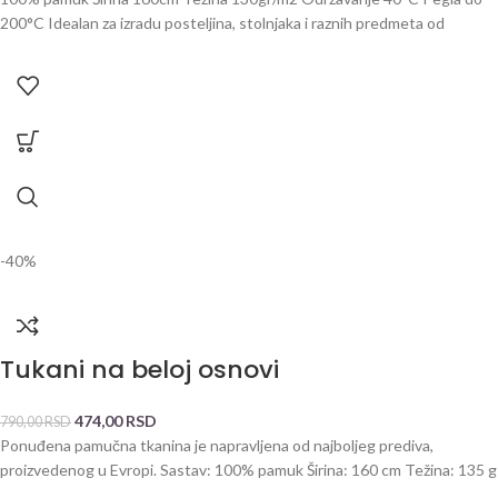
200°C Idealan za izradu posteljina, stolnjaka i raznih predmeta od
-40%
Tukani na beloj osnovi
474,00
RSD
790,00
RSD
Ponuđena pamučna tkanina je napravljena od najboljeg prediva,
proizvedenog u Evropi. Sastav: 100% pamuk Širina: 160 cm Težina: 135 g