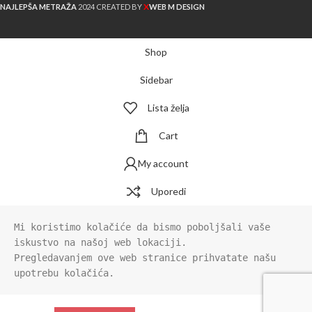
X
NAJLEPŠA METRAŽA
2024 CREATED BY
WEB M DESIGN
Shop
Sidebar
Lista želja
Cart
My account
Uporedi
Mi koristimo kolačiće da bismo poboljšali vaše 
iskustvo na našoj web lokaciji.

Pregledavanjem ove web stranice prihvatate našu 
upotrebu kolačića.