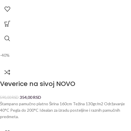
-40%
Veverice na sivoj NOVO
354,00
RSD
590,00
RSD
Štampano pamučno platno Širina 160cm Težina 130gr/m2 Održavanje
40°C Pegla do 200°C Idealan za izradu posteljine i raznih pamučnih
predmeta.