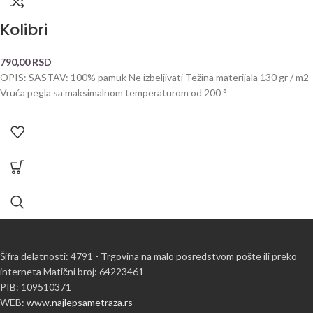
Kolibri
790,00
RSD
OPIS: SASTAV: 100% pamuk Ne izbeljivati Težina materijala 130 gr / m2
Vruća pegla sa maksimalnom temperaturom od 200 °
Šifra delatnosti: 4791 - Trgovina na malo posredstvom pošte ili preko
interneta Matični broj: 64223461
PIB: 109510371
WEB:
www.najlepsametraza.rs