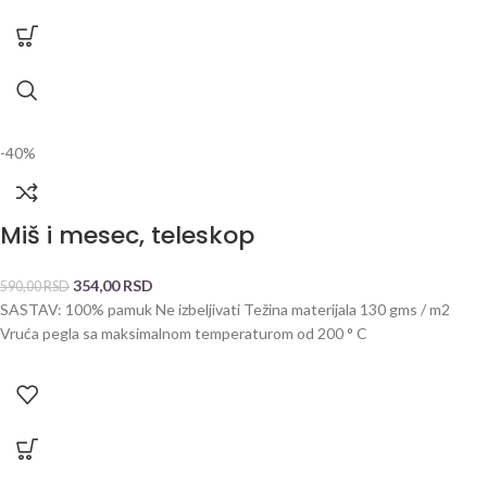
-40%
Miš i mesec, teleskop
354,00
RSD
590,00
RSD
SASTAV: 100% pamuk Ne izbeljivati Težina materijala 130 gms / m2
Vruća pegla sa maksimalnom temperaturom od 200 ° C