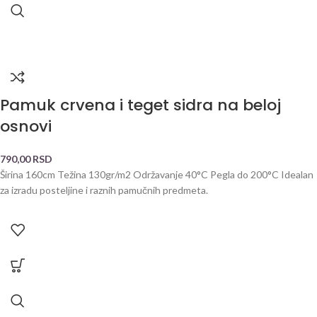
Pamuk crvena i teget sidra na beloj
osnovi
790,00
RSD
Širina 160cm Težina 130gr/m2 Održavanje 40°C Pegla do 200°C Idealan
za izradu posteljine i raznih pamučnih predmeta.