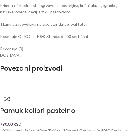
Primena, između ostalog: zavese, posteljina, kućni ukrasi, igračke,
navlake, odeća, dečiji artikli, patchwork…
Tkanina zadovoljava najviše standarde kvaliteta.
Poseduje OEKO-TEKS® Standard 100 sertifikat
Recenzije (0)
DOSTAVA
Povezani proizvodi
Pamuk kolibri pastelno
790,00
RSD
100% pamuk Širina 160cm Težina 130gr/m2 Održavanje 40°C Pegla do