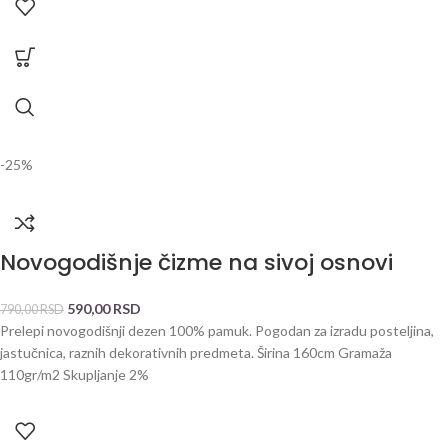
-25%
Novogodišnje čizme na sivoj osnovi
590,00
RSD
790,00
RSD
Prelepi novogodišnji dezen 100% pamuk. Pogodan za izradu posteljina,
jastučnica, raznih dekorativnih predmeta. Širina 160cm Gramaža
110gr/m2 Skupljanje 2%