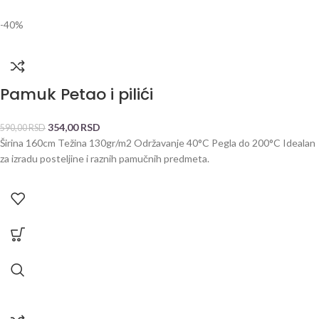
-40%
Pamuk Petao i pilići
354,00
RSD
590,00
RSD
Širina 160cm Težina 130gr/m2 Održavanje 40°C Pegla do 200°C Idealan
za izradu posteljine i raznih pamučnih predmeta.