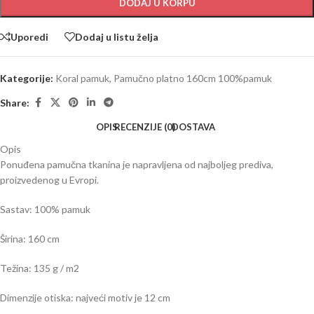
DODAJ U KORPU
Uporedi
Dodaj u listu želja
Kategorije:
Koral pamuk
,
Pamučno platno 160cm 100%pamuk
Share:
OPIS
RECENZIJE (0)
DOSTAVA
Opis
Ponuđena pamučna tkanina je napravljena od najboljeg prediva,
proizvedenog u Evropi.
Sastav: 100% pamuk
Širina: 160 cm
Težina: 135 g / m2
Dimenzije otiska: najveći motiv je 12 cm