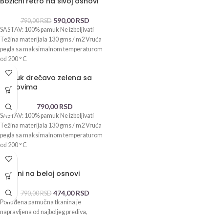
Božićni retro na sivoj osnovi
590,00
RSD
790,00
RSD
SASTAV: 100% pamuk Ne izbeljivati
Težina materijala 130 gms / m2 Vruća
pegla sa maksimalnom temperaturom
od 200 ° C
Pamuk drečavo zelena sa
cvetovima
790,00
RSD
SASTAV: 100% pamuk Ne izbeljivati
Težina materijala 130 gms / m2 Vruća
pegla sa maksimalnom temperaturom
od 200 ° C
-40%
Tukani na beloj osnovi
474,00
RSD
790,00
RSD
Ponuđena pamučna tkanina je
napravljena od najboljeg prediva,