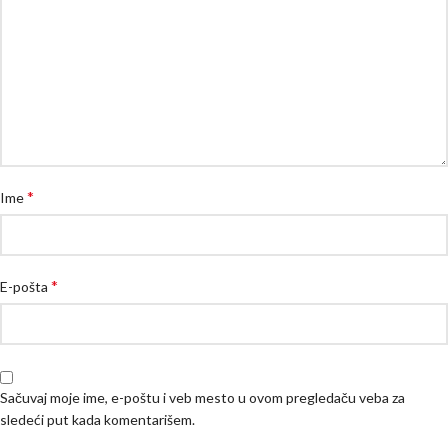
*
Ime
*
E-pošta
Sačuvaj moje ime, e-poštu i veb mesto u ovom pregledaču veba za
sledeći put kada komentarišem.