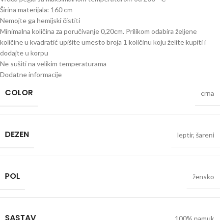
Širina materijala: 160 cm
Nemojte ga hemijski čistiti
Minimalna količina za poručivanje 0,20cm. Prilikom odabira željene
količine u kvadratić upišite umesto broja 1 količinu koju želite kupiti i
dodajte u korpu
Ne sušiti na velikim temperaturama
Dodatne informacije
COLOR
crna
DEZEN
leptir
,
šareni
POL
žensko
SASTAV
100% pamuk