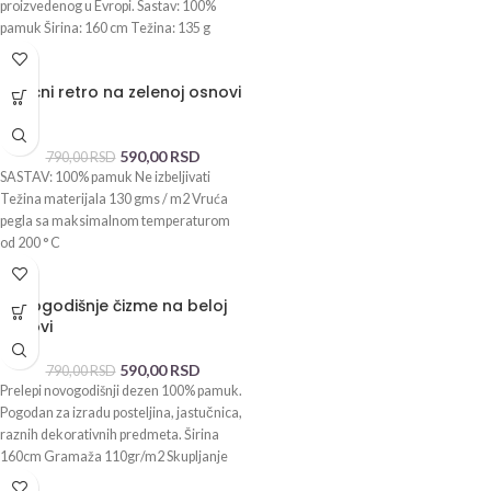
proizvedenog u Evropi. Sastav: 100%
pamuk Širina: 160 cm Težina: 135 g
-25%
Božićni retro na zelenoj osnovi
NOVI
590,00
RSD
790,00
RSD
SASTAV: 100% pamuk Ne izbeljivati
Težina materijala 130 gms / m2 Vruća
pegla sa maksimalnom temperaturom
od 200 ° C
-25%
Novogodišnje čizme na beloj
osnovi
590,00
RSD
790,00
RSD
Prelepi novogodišnji dezen 100% pamuk.
Pogodan za izradu posteljina, jastučnica,
raznih dekorativnih predmeta. Širina
160cm Gramaža 110gr/m2 Skupljanje
2%