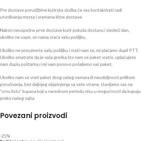
Pre dostave porudžbine kurirska služba će vas kontaktirati radi
utvrđivanja mesta i vremena lične dostave.
Nakon neuspešne prve dostave kurir pokuša dostavu i sledeći dan,
ukoliko ne uspe, on nama vraća vašu pošiljku.
Ukoliko ne preuzmete vašu pošiljku i vrati nam se, mi plaćamo dupli PTT.
Ukoliko smatrate da je vaša greška što nam se paket vratio, uplaćujete
nam duplu poštarinu i mi vam ponovo pošaljemo vaš paket.
Ukoliko nam se vrati paket zbog vašeg nemara ili neozbiljnosti prilikom
poručivanja, bez daljnjeg objašnjenja sa vaše strane, stavljamo vas na
“crnu listu” kupaca koji u narednom periodu nisu u mogućnosti da kupuju
preko našeg sajta.
Povezani proizvodi
-25%