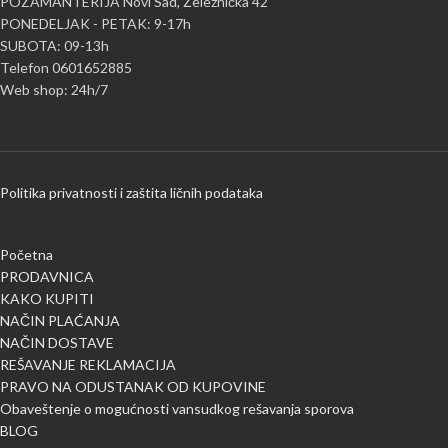
POZAMANTERIJA Novi Sad, Železnička 42
PONEDELJAK - PETAK: 9-17h
SUBOTA: 09-13h
Telefon 0601652885
Web shop: 24h/7
Politika privatnosti i zaštita ličnih podataka
Početna
PRODAVNICA
KAKO KUPITI
NAČIN PLAĆANJA
NAČIN DOSTAVE
REŠAVANJE REKLAMACIJA
PRAVO NA ODUSTANAK OD KUPOVINE
Obaveštenje o mogućnosti vansudkog rešavanja sporova
BLOG