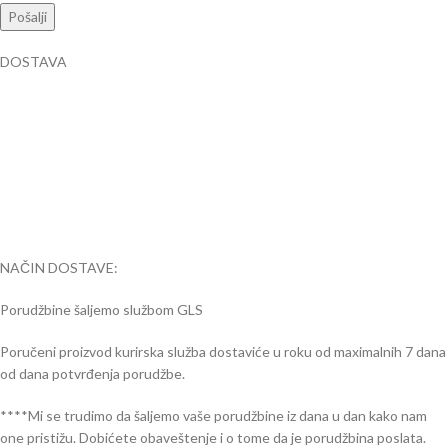
DOSTAVA
NAČIN DOSTAVE:
Porudžbine šaljemo službom GLS
Poručeni proizvod kurirska služba dostaviće u roku od maximalnih 7 dana
od dana potvrđenja porudžbe.
****Mi se trudimo da šaljemo vaše porudžbine iz dana u dan kako nam
one pristižu. Dobićete obaveštenje i o tome da je porudžbina poslata.