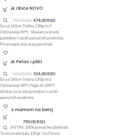
-40%
Pamuk ribice NOVO
474,00
RSD
790,00
RSD
Širina 160cm Težina 130gr/m2
Održavanje 40°C Idealan za izradu
posteljine i raznih pamučnih predmeta.
Pre prvog pranja se preporučuje
-40%
Pamuk Petao i pilići
354,00
RSD
590,00
RSD
Širina 160cm Težina 130gr/m2
Održavanje 40°C Pegla do 200°C
Idealan za izradu posteljine i raznih
pamučnih predmeta.
Srna s mamom na beloj
790,00
RSD
OPIS: SASTAV: 100% pamuk Ne izbeljivati
Težina materijala 130 gr / m2 Vruća