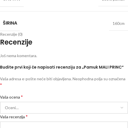
ŠIRINA
160cm
Recenzije (0)
Recenzije
Još nema komentara.
Budite prvi koji će napisati recenziju za „Pamuk MALI PRINC“
Vaša adresa e-pošte neće biti objavljena.
Neophodna polja su označena
*
*
Vaša ocena
*
Vaša recenzija