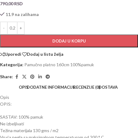
790,00
RSD
11.9 na zalihama
DODAJ U KORPU
Uporedi
Dodaj u listu želja
Kategorija:
Pamučno platno 160cm 100%pamuk
Share:
OPIS
DODATNE INFORMACIJE
RECENZIJE (0)
DOSTAVA
Opis
OPIS:
SASTAV: 100% pamuk
Ne izbeljivati
Težina materijala 130 gms / m2
Vruća pegla sa maksimalnom temperaturom od 200 ° C