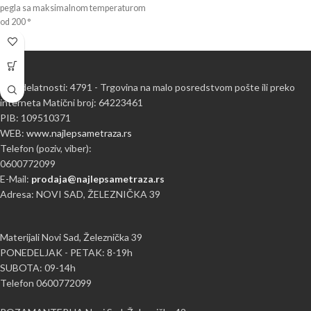
pegla sa maksimalnom temperaturom
od 200 °
Šifra delatnosti: 4791 - Trgovina na malo posredstvom pošte ili preko
interneta Matični broj: 64223461
PIB: 109510371
WEB:
www.najlepsametraza.rs
Telefon (poziv, viber):
0600772099
E-Mail:
prodaja@najlepsametraza.rs
Adresa: NOVI SAD, ŽELEZNIČKA 39
Materijali Novi Sad, Železnička 39
PONEDELJAK - PETAK: 8-19h
SUBOTA: 09-14h
Telefon 0600772099