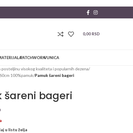
0,00
RSD
MATERIJALA
PATCHWORK
VUNICA
 posteljinu visokog kvaliteta i popularnih dezena
/
160cm 100%pamuk
/
Pamuk šareni bageri
šareni bageri
D
a
j u listu želja