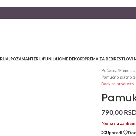
RIJALI
POZAMANTERIJA
PUNILA
HOME DEKOR
OPREMA ZA BEBE
RESTLOVI 
Početna
/
Pamuk za
Pamučno platno 
Back to products
Pamuk 
790,00
RS
Nema na zaliham
Uporedi
Doda