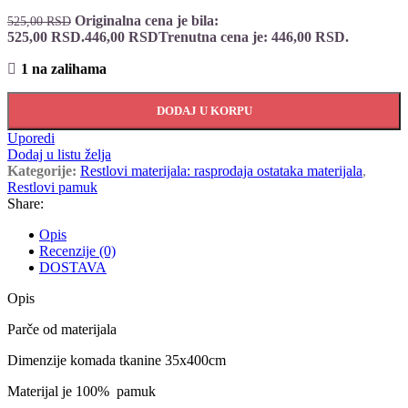
Originalna cena je bila:
525,00
RSD
525,00 RSD.
446,00
RSD
Trenutna cena je: 446,00 RSD.
1 na zalihama
DODAJ U KORPU
Uporedi
Dodaj u listu želja
Kategorije:
Restlovi materijala: rasprodaja ostataka materijala
,
Restlovi pamuk
Share:
Opis
Recenzije (0)
DOSTAVA
Opis
Parče od materijala
Dimenzije komada tkanine 35x400cm
Materijal je 100% pamuk