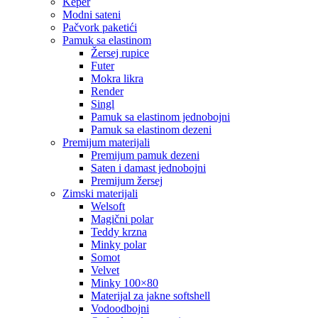
keper
modni sateni
pačvork paketići
pamuk sa elastinom
žersej rupice
futer
mokra likra
render
singl
pamuk sa elastinom jednobojni
pamuk sa elastinom dezeni
premijum materijali
premijum pamuk dezeni
saten i damast jednobojni
premijum žersej
zimski materijali
welsoft
magični polar
teddy krzna
minky polar
somot
velvet
minky 100×80
materijal za jakne softshell
vodoodbojni