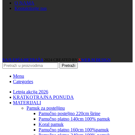
O NAMA
Kontaktirajte nas
NAJLEPŠA METRAŽA
2024 CREATED BY
WEB M DESIGN
X
Pretraži
Menu
Categories
Letnja akcija 2026
KRATKOTRAJNA PONUDA
MATERIJALI
pamuk za posteljinu
pamučno posteljno 220cm širine
pamučno platno 140cm 100% pamuk
koral pamuk
pamučno platno 160cm 100%pamuk