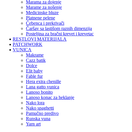
marama za dojenje
marame za nošenje
medicinske bluze
platnene pelene
ćebenca i prekrivači
čaršav sa lastišom raznih dimenzija
posteljina za bračni krevet i krevetac
RESTLOVI MATERIJALA
PATCHWORK
VUNICA
makrame
cazz batik
dolce
elit baby
fable fur
hera extra chenille
lana gatto vunica
lanoso bonito
lanoso konac za heklanje
nako lora
nako spaghetti
pamučno predivo
runska vuna
yarn art