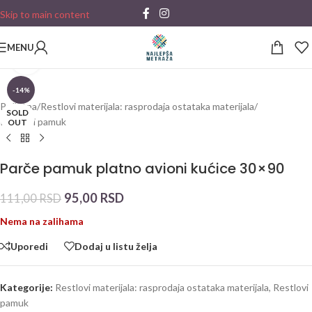
Skip to main content
MENU
Click to enlarge
-14%
Početna
/
Restlovi materijala: rasprodaja ostataka materijala
/
SOLD
Restlovi pamuk
OUT
Parče pamuk platno avioni kućice 30×90
95,00
RSD
111,00
RSD
Nema na zalihama
Uporedi
Dodaj u listu želja
Kategorije:
Restlovi materijala: rasprodaja ostataka materijala
,
Restlovi
pamuk