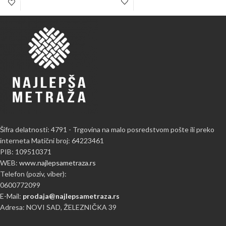
Šifra delatnosti: 4791 - Trgovina na malo posredstvom pošte ili preko
interneta Matični broj: 64223461
PIB: 109510371
WEB:
www.najlepsametraza.rs
Telefon (poziv, viber):
0600772099
E-Mail:
prodaja@najlepsametraza.rs
Adresa: NOVI SAD, ŽELEZNIČKA 39