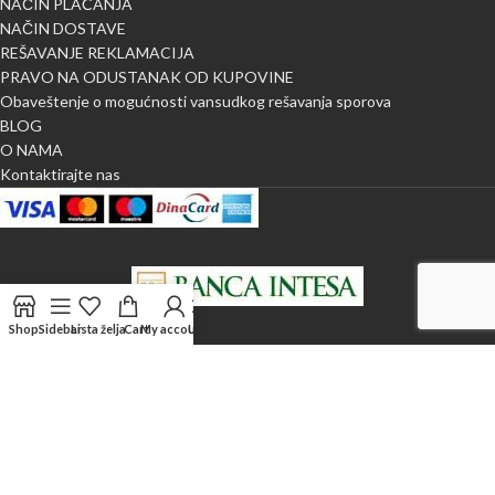
NAČIN PLAĆANJA
NAČIN DOSTAVE
REŠAVANJE REKLAMACIJA
PRAVO NA ODUSTANAK OD KUPOVINE
Obaveštenje o mogućnosti vansudkog rešavanja sporova
BLOG
O NAMA
Kontaktirajte nas
Shop
Sidebar
Lista želja
Cart
My account
Uporedi