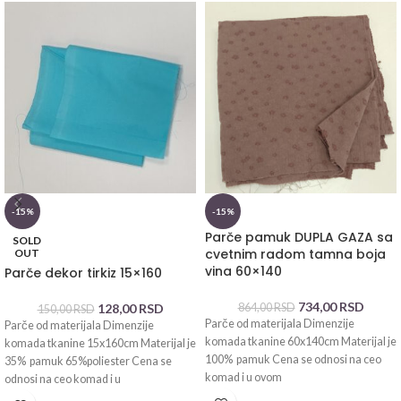
-15%
-15%
Parče pamuk DUPLA GAZA sa
SOLD
cvetnim radom tamna boja
OUT
vina 60×140
Parče dekor tirkiz 15×160
734,00
RSD
128,00
RSD
864,00
RSD
150,00
RSD
Parče od materijala Dimenzije
Parče od materijala Dimenzije
komada tkanine 60x140cm Materijal je
komada tkanine 15x160cm Materijal je
100% pamuk Cena se odnosi na ceo
35% pamuk 65%poliester Cena se
komad i u ovom
odnosi na ceo komad i u