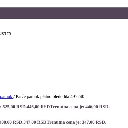
GISTER
i pamuk
/
Parče pamuk platno bledo lila 49×240
a: 525,00 RSD.
446,00
RSD
Trenutna cena je: 446,00 RSD.
 408,00 RSD.
347,00
RSD
Trenutna cena je: 347,00 RSD.