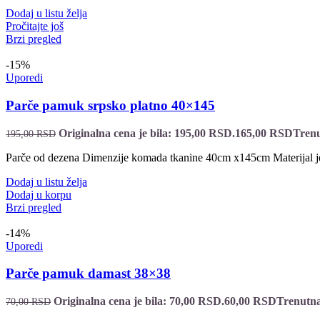
Dodaj u listu želja
Pročitajte još
Brzi pregled
-15%
Uporedi
Parče pamuk srpsko platno 40×145
Originalna cena je bila: 195,00 RSD.
165,00
RSD
Trenu
195,00
RSD
Parče od dezena Dimenzije komada tkanine 40cm x145cm Materijal 
Dodaj u listu želja
Dodaj u korpu
Brzi pregled
-14%
Uporedi
Parče pamuk damast 38×38
Originalna cena je bila: 70,00 RSD.
60,00
RSD
Trenutna
70,00
RSD