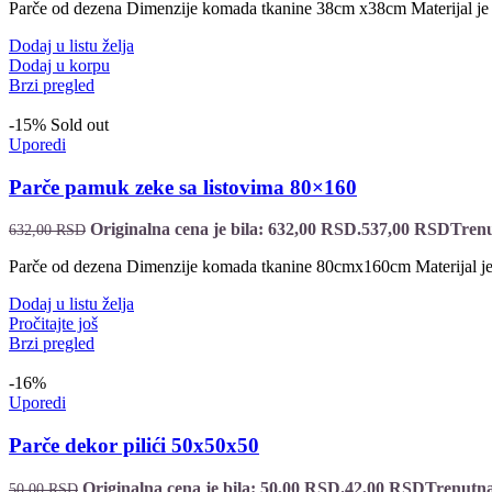
Parče od dezena Dimenzije komada tkanine 38cm x38cm Materijal j
Dodaj u listu želja
Dodaj u korpu
Brzi pregled
-15%
Sold out
Uporedi
Parče pamuk zeke sa listovima 80×160
Originalna cena je bila: 632,00 RSD.
537,00
RSD
Trenu
632,00
RSD
Parče od dezena Dimenzije komada tkanine 80cmx160cm Materijal je
Dodaj u listu želja
Pročitajte još
Brzi pregled
-16%
Uporedi
Parče dekor pilići 50x50x50
Originalna cena je bila: 50,00 RSD.
42,00
RSD
Trenutna
50,00
RSD