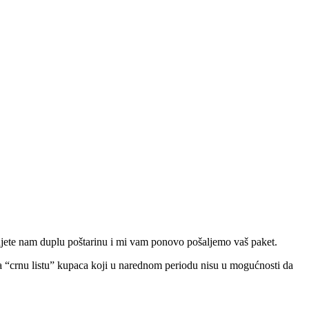
ćujete nam duplu poštarinu i mi vam ponovo pošaljemo vaš paket.
 na “crnu listu” kupaca koji u narednom periodu nisu u mogućnosti da