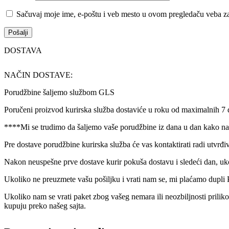
Sačuvaj moje ime, e-poštu i veb mesto u ovom pregledaču veba za
DOSTAVA
NAČIN DOSTAVE:
Porudžbine šaljemo službom GLS
Poručeni proizvod kurirska služba dostaviće u roku od maximalnih 7
****Mi se trudimo da šaljemo vaše porudžbine iz dana u dan kako nam
Pre dostave porudžbine kurirska služba će vas kontaktirati radi utvrđi
Nakon neuspešne prve dostave kurir pokuša dostavu i sledeći dan, uk
Ukoliko ne preuzmete vašu pošiljku i vrati nam se, mi plaćamo dupli 
Ukoliko nam se vrati paket zbog vašeg nemara ili neozbiljnosti prilik
kupuju preko našeg sajta.