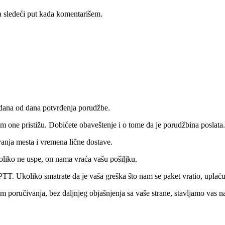
 sledeći put kada komentarišem.
 dana od dana potvrđenja porudžbe.
 one pristižu. Dobićete obaveštenje i o tome da je porudžbina poslata.
vanja mesta i vremena lične dostave.
oliko ne uspe, on nama vraća vašu pošiljku.
PTT. Ukoliko smatrate da je vaša greška što nam se paket vratio, upla
om poručivanja, bez daljnjeg objašnjenja sa vaše strane, stavljamo vas