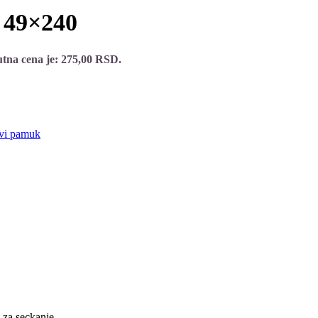
a 49×240
tna cena je: 275,00 RSD.
ovi pamuk
za seckanje.