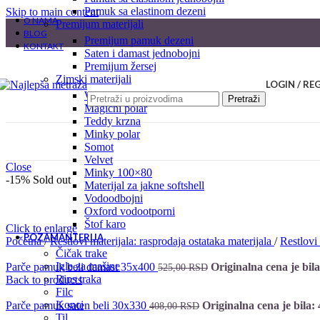
pamuk sa elastinom dezeni
Skip to main content
O NAMA
premijum materijali
BLOG
premijum pamuk dezeni
KONTAKT
saten i damast jednobojni
premijum žersej
zimski materijali
LOGIN / RE
welsoft
Pretraži
magični polar
teddy krzna
minky polar
somot
velvet
Close
minky 100×80
-15%
Sold out
materijal za jakne softshell
vodoodbojni
oxford vodootporni
štof karo
Click to enlarge
POZAMANTERIJA
Početna
/
Restlovi materijala: rasprodaja ostataka materijala
/
Restlov
čičak trake
igle za mašine
Parče pamuk beli damast 35x400
Originalna cena je bil
525,00
RSD
rips traka
Back to products
filc
konci
Parče pamuk saten beli 30x330
Originalna cena je bila:
408,00
RSD
til