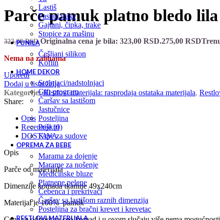
lastiš
Parče pamuk platno bledo lil
paspul trake
gajtani, čipka, trake
stopice za mašinu
Originalna cena je bila: 323,00 RSD.
275,00
RSD
Trenu
323,00
RSD
PUNILA
češljani silikon
Nema na zalihama
koflin
HOME DEKOR
Uporedi
stolnjaci/nadstolnjaci
Dodaj u listu želja
gift program
Kategorije:
Restlovi materijala: rasprodaja ostataka materijala
,
Restl
čaršav sa lastišom
Share:
jastučnice
posteljina
Opis
peškiri
Recenzije (0)
krpe za sudove
DOSTAVA
OPREMA ZA BEBE
Opis
marama za dojenje
marame za nošenje
Parče od materijala
medicinske bluze
platnene pelene
Dimenzije komada tkanine 49x240cm
ćebenca i prekrivači
čaršav sa lastišom raznih dimenzija
Materijal je 100% pamuk
posteljina za bračni krevet i krevetac
RESTLOVI MATERIJALA
Cena se odnosi na ceo komad i u ovom slučaju više nema mogućnosti 