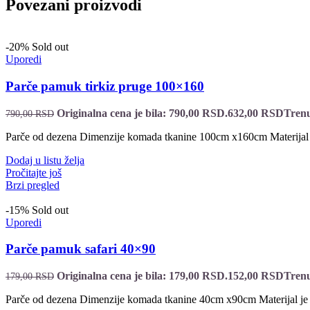
Povezani proizvodi
-20%
Sold out
Uporedi
Parče pamuk tirkiz pruge 100×160
Originalna cena je bila: 790,00 RSD.
632,00
RSD
Trenu
790,00
RSD
Parče od dezena Dimenzije komada tkanine 100cm x160cm Materijal
Dodaj u listu želja
Pročitajte još
Brzi pregled
-15%
Sold out
Uporedi
Parče pamuk safari 40×90
Originalna cena je bila: 179,00 RSD.
152,00
RSD
Trenu
179,00
RSD
Parče od dezena Dimenzije komada tkanine 40cm x90cm Materijal j