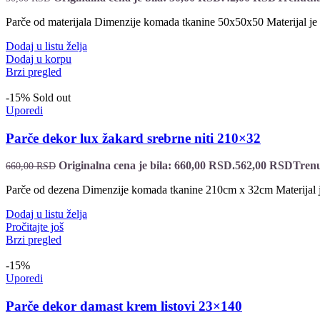
Parče od materijala Dimenzije komada tkanine 50x50x50 Materijal j
Dodaj u listu želja
Dodaj u korpu
Brzi pregled
-15%
Sold out
Uporedi
Parče dekor lux žakard srebrne niti 210×32
Originalna cena je bila: 660,00 RSD.
562,00
RSD
Trenu
660,00
RSD
Parče od dezena Dimenzije komada tkanine 210cm x 32cm Materijal 
Dodaj u listu želja
Pročitajte još
Brzi pregled
-15%
Uporedi
Parče dekor damast krem listovi 23×140