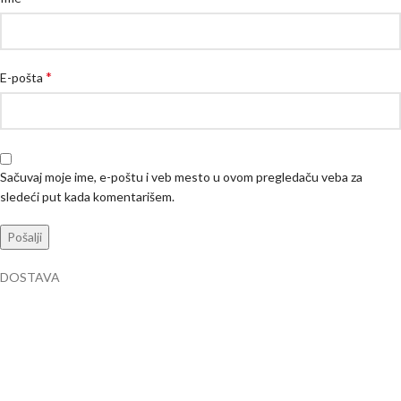
*
E-pošta
Sačuvaj moje ime, e-poštu i veb mesto u ovom pregledaču veba za
sledeći put kada komentarišem.
DOSTAVA