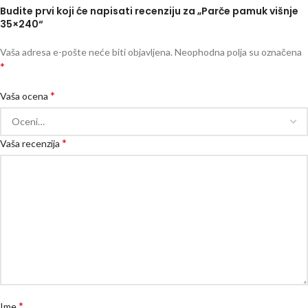
Budite prvi koji će napisati recenziju za „Parče pamuk višnje
35×240“
Vaša adresa e-pošte neće biti objavljena.
Neophodna polja su označena
*
*
Vaša ocena
*
Vaša recenzija
*
Ime