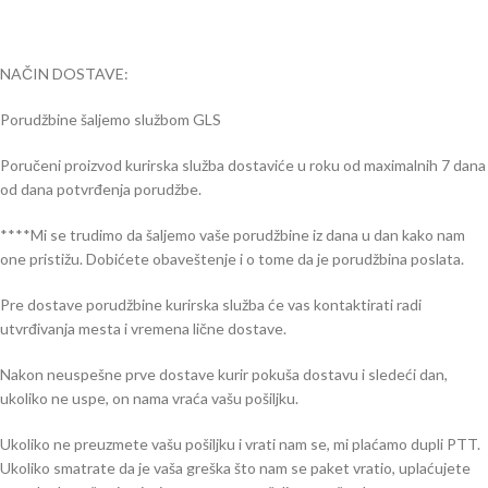
NAČIN DOSTAVE:
Porudžbine šaljemo službom GLS
Poručeni proizvod kurirska služba dostaviće u roku od maximalnih 7 dana
od dana potvrđenja porudžbe.
****Mi se trudimo da šaljemo vaše porudžbine iz dana u dan kako nam
one pristižu. Dobićete obaveštenje i o tome da je porudžbina poslata.
Pre dostave porudžbine kurirska služba će vas kontaktirati radi
utvrđivanja mesta i vremena lične dostave.
Nakon neuspešne prve dostave kurir pokuša dostavu i sledeći dan,
ukoliko ne uspe, on nama vraća vašu pošiljku.
Ukoliko ne preuzmete vašu pošiljku i vrati nam se, mi plaćamo dupli PTT.
Ukoliko smatrate da je vaša greška što nam se paket vratio, uplaćujete