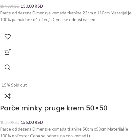
130,00
RSD
154,00
RSD
Parče od dezena Dimenzije komada tkanine 22cm x 110cm Materijal je
100% pamuk bez oštećenja Cena se odnosi na ceo
-15%
Sold out
Parče minky pruge krem 50×50
155,00
RSD
183,00
RSD
Parče od dezena Dimenzije komada tkanine 50cm x50cm Materijal je
100% poliester Cena se odnosi na ceo komad i u