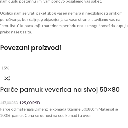
nam duplu poštarinu i mi vam ponovo pošaljemo vaš paket.
Ukoliko nam se vrati paket zbog vašeg nemara ili neozbiljnosti prilikom
poručivanja, bez daljnjeg objašnjenja sa vaše strane, stavljamo vas na
“crnu listu” kupaca koji u narednom periodu nisu u mogućnosti da kupuju
preko našeg sajta.
Povezani proizvodi
-15%
Parče pamuk veverica na sivoj 50×80
125,00
RSD
147,00
RSD
Parče od materijala Dimenzije komada tkanine 50x80cm Materijal je
100% pamuk Cena se odnosi na ceo komad i u ovom