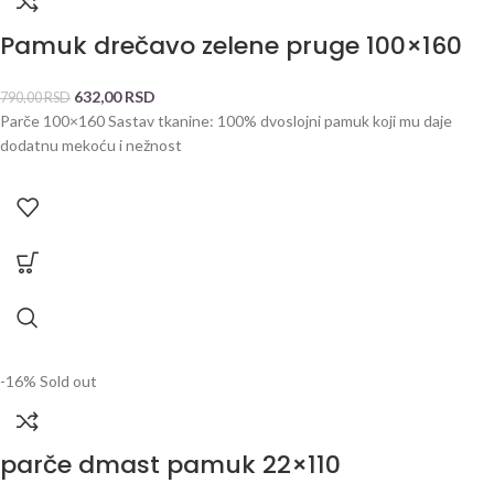
Pamuk drečavo zelene pruge 100×160
632,00
RSD
790,00
RSD
Parče 100×160 Sastav tkanine: 100% dvoslojni pamuk koji mu daje
dodatnu mekoću i nežnost
-16%
Sold out
parče dmast pamuk 22×110