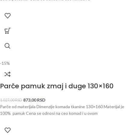
-15%
Parče pamuk zmaj i duge 130×160
873,00
RSD
1.027,00
RSD
Parče od materijala Dimenzije komada tkanine 130×160 Materijal je
100% pamuk Cena se odnosi na ceo komad i u ovom