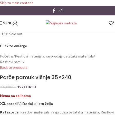
Skip to main content
MENU
-15%
Sold out
Click to enlarge
Početna
/
Restlovi materijala: rasprodaja ostataka materijala
/
Restlovi pamuk
Back to products
Parče pamuk višnje 35×240
197,00
RSD
231,00
RSD
Nema na zalihama
Uporedi
Dodaj u listu želja
Kategorije:
Restlovi materijala: rasprodaja ostataka materijala
,
Restlovi