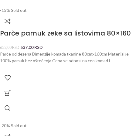
-15%
Sold out
Parče pamuk zeke sa listovima 80×160
537,00
RSD
632,00
RSD
Parče od dezena Dimenzije komada tkanine 80cmx160cm Materijal je
100% pamuk bez oštećenja Cena se odnosi na ceo komad i
-20%
Sold out