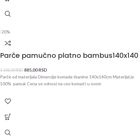
-20%
Parče pamučno platno bambus140x140
885,00
RSD
1.106,00
RSD
Parče od materijala Dimenzije komada tkanine 140x140cm Materijal je
100% pamuk Cena se odnosi na ceo komad i u ovom