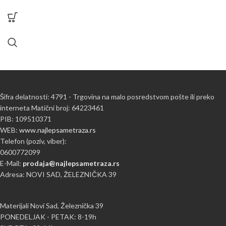
Šifra delatnosti: 4791 - Trgovina na malo posredstvom pošte ili preko
interneta Matični broj: 64223461
PIB: 109510371
WEB:
www.najlepsametraza.rs
Telefon (poziv, viber):
0600772099
E-Mail:
prodaja@najlepsametraza.rs
Adresa: NOVI SAD, ŽELEZNIČKA 39
Materijali Novi Sad, Železnička 39
PONEDELJAK - PETAK: 8-19h