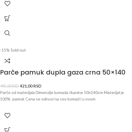
-15%
Sold out
Parče pamuk dupla gaza crna 50×140
421,00
RSD
495,00
RSD
Parče od materijala Dimenzije komada tkanine 50x140cm Materijal je
100% pamuk Cena se odnosi na ceo komad i u ovom