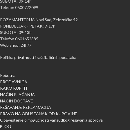
SUBOTA: 09-14h
Telefon 0600772099
POZAMANTERIJA Novi Sad, Železnička 42
PONEDELJAK - PETAK: 9-17h
SUBOTA: 09-13h
Telefon 0601652885
Web shop: 24h/7
Politika privatnosti i zaštita ličnih podataka
Početna
PRODAVNICA
KAKO KUPITI
NAČIN PLAĆANJA
NAČIN DOSTAVE
REŠAVANJE REKLAMACIJA
PRAVO NA ODUSTANAK OD KUPOVINE
Obaveštenje o mogućnosti vansudkog rešavanja sporova
BLOG