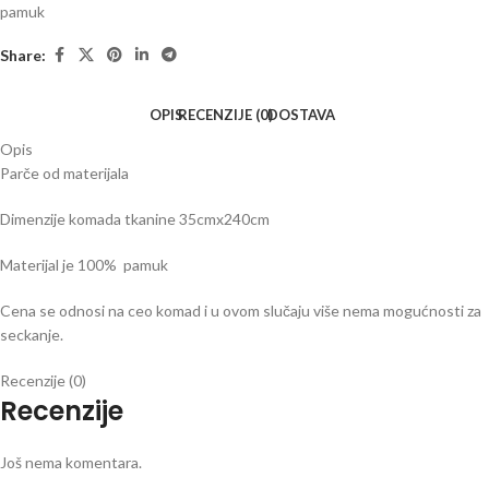
pamuk
Share:
OPIS
RECENZIJE (0)
DOSTAVA
Opis
Parče od materijala
Dimenzije komada tkanine 35cmx240cm
Materijal je 100% pamuk
Cena se odnosi na ceo komad i u ovom slučaju više nema mogućnosti za
seckanje.
Recenzije (0)
Recenzije
Još nema komentara.