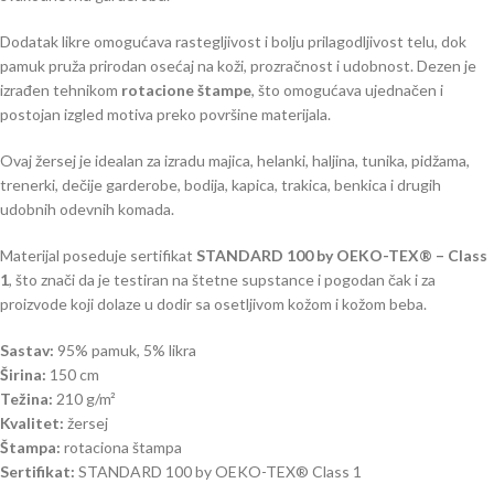
Dodatak likre omogućava rastegljivost i bolju prilagodljivost telu, dok
pamuk pruža prirodan osećaj na koži, prozračnost i udobnost. Dezen je
izrađen tehnikom
rotacione štampe
, što omogućava ujednačen i
postojan izgled motiva preko površine materijala.
Ovaj žersej je idealan za izradu majica, helanki, haljina, tunika, pidžama,
trenerki, dečije garderobe, bodija, kapica, trakica, benkica i drugih
udobnih odevnih komada.
Materijal poseduje sertifikat
STANDARD 100 by OEKO-TEX® – Class
1
, što znači da je testiran na štetne supstance i pogodan čak i za
proizvode koji dolaze u dodir sa osetljivom kožom i kožom beba.
Sastav:
95% pamuk, 5% likra
Širina:
150 cm
Težina:
210 g/m²
Kvalitet:
žersej
Štampa:
rotaciona štampa
Sertifikat:
STANDARD 100 by OEKO-TEX® Class 1