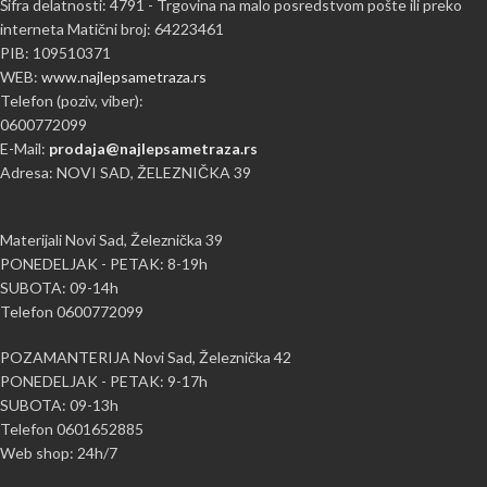
Šifra delatnosti: 4791 - Trgovina na malo posredstvom pošte ili preko
interneta Matični broj: 64223461
PIB: 109510371
WEB:
www.najlepsametraza.rs
Telefon (poziv, viber):
0600772099
E-Mail:
prodaja@najlepsametraza.rs
Adresa: NOVI SAD, ŽELEZNIČKA 39
Materijali Novi Sad, Železnička 39
PONEDELJAK - PETAK: 8-19h
SUBOTA: 09-14h
Telefon 0600772099
POZAMANTERIJA Novi Sad, Železnička 42
PONEDELJAK - PETAK: 9-17h
SUBOTA: 09-13h
Telefon 0601652885
Web shop: 24h/7