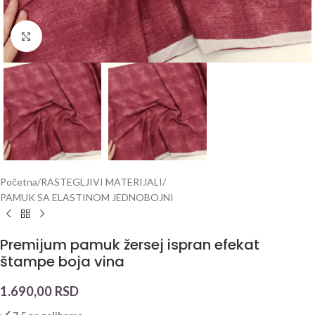
Click to enlarge
Početna
/
RASTEGLJIVI MATERIJALI
/
PAMUK SA ELASTINOM JEDNOBOJNI
Premijum pamuk žersej ispran efekat
štampe boja vina
1.690,00
RSD