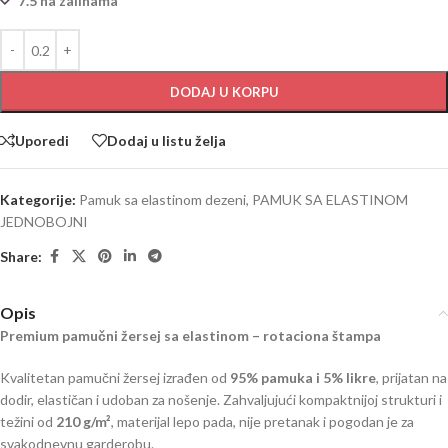
7.5 na zalihama
DODAJ U KORPU
Uporedi
Dodaj u listu želja
Kategorije:
Pamuk sa elastinom dezeni
,
PAMUK SA ELASTINOM
JEDNOBOJNI
Share:
Opis
Premium pamučni žersej sa elastinom – rotaciona štampa
Kvalitetan pamučni žersej izrađen od
95% pamuka i 5% likre
, prijatan na
dodir, elastičan i udoban za nošenje. Zahvaljujući kompaktnijoj strukturi i
težini od
210 g/m²
, materijal lepo pada, nije pretanak i pogodan je za
svakodnevnu garderobu.