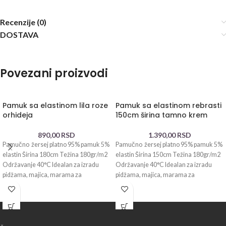
Recenzije (0)
DOSTAVA
Povezani proizvodi
Pamuk sa elastinom lila roze
Pamuk sa elastinom rebrasti
orhideja
150cm širina tamno krem
890,00
RSD
1.390,00
RSD
Pamučno žersej platno 95% pamuk 5%
Pamučno žersej platno 95% pamuk 5%
elastin Širina 180cm Težina 180gr/m2
elastin Širina 150cm Težina 180gr/m2
Održavanje 40°C Idealan za izradu
Održavanje 40°C Idealan za izradu
pidžama, majica, marama za
pidžama, majica, marama za