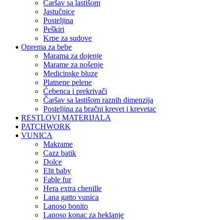
čaršav sa lastišom
jastučnice
posteljina
peškiri
krpe za sudove
Oprema za bebe
marama za dojenje
marame za nošenje
medicinske bluze
platnene pelene
ćebenca i prekrivači
čaršav sa lastišom raznih dimenzija
posteljina za bračni krevet i krevetac
RESTLOVI MATERIJALA
PATCHWORK
VUNICA
makrame
cazz batik
dolce
elit baby
fable fur
hera extra chenille
lana gatto vunica
lanoso bonito
lanoso konac za heklanje