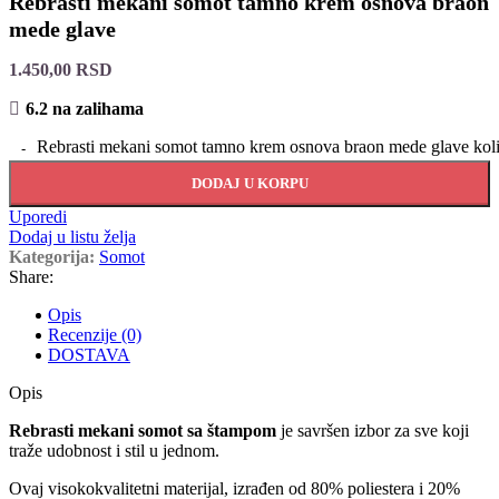
Rebrasti mekani somot tamno krem osnova braon
mede glave
1.450,00
RSD
6.2 na zalihama
Rebrasti mekani somot tamno krem osnova braon mede glave koli
DODAJ U KORPU
Uporedi
Dodaj u listu želja
Kategorija:
Somot
Share:
Opis
Recenzije (0)
DOSTAVA
Opis
Rebrasti mekani somot sa štampom
je savršen izbor za sve koji
traže udobnost i stil u jednom.
Ovaj visokokvalitetni materijal, izrađen od 80% poliestera i 20%