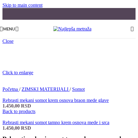
Skip to main content
MENU
Close
Click to enlarge
Početna
/
ZIMSKI MATERIJALI
/
Somot
Rebrasti mekani somot krem osnova braon mede glave
1.450,00
RSD
Back to products
Rebrasti mekani somot tamno krem osnova mede i srca
1.450,00
RSD