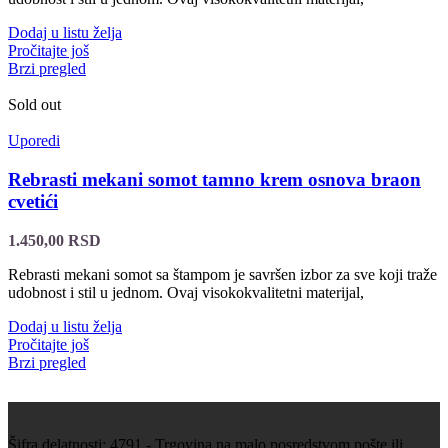
Dodaj u listu želja
Pročitajte još
Brzi pregled
Sold out
Uporedi
Rebrasti mekani somot tamno krem osnova braon
cvetići
1.450,00
RSD
Rebrasti mekani somot sa štampom je savršen izbor za sve koji traže
udobnost i stil u jednom. Ovaj visokokvalitetni materijal,
Dodaj u listu želja
Pročitajte još
Brzi pregled
Šifra delatnosti: 4791 - Trgovina na malo posredstvom pošte ili