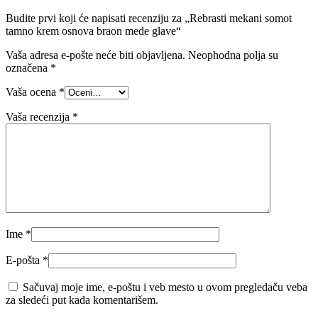
Budite prvi koji će napisati recenziju za „Rebrasti mekani somot
tamno krem osnova braon mede glave“
Vaša adresa e-pošte neće biti objavljena.
Neophodna polja su
označena
*
Vaša ocena
*
Vaša recenzija
*
Ime
*
E-pošta
*
Sačuvaj moje ime, e-poštu i veb mesto u ovom pregledaču veba
za sledeći put kada komentarišem.