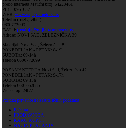
preko interneta Matični broj: 64223461
PIB: 109510371
WEB:
www.najlepsametraza.rs
Telefon (poziv, viber):
0600772099
E-Mail:
prodaja@najlepsametraza.rs
Adresa: NOVI SAD, ŽELEZNIČKA 39
Materijali Novi Sad, Železnička 39
PONEDELJAK - PETAK: 8-19h
SUBOTA: 09-14h
Telefon 0600772099
POZAMANTERIJA Novi Sad, Železnička 42
PONEDELJAK - PETAK: 9-17h
SUBOTA: 09-13h
Telefon 0601652885
Web shop: 24h/7
Politika privatnosti i zaštita ličnih podataka
Početna
PRODAVNICA
KAKO KUPITI
NAČIN PLAĆANJA