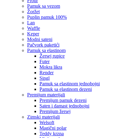
frotir
pamuk sa vezom
žoržet
puplin pamuk 100%
lan
waffle
keper
modni sateni
pačvork paketići
pamuk sa elastinom
žersej rupice
futer
mokra likra
render
singl
pamuk sa elastinom jednobojni
pamuk sa elastinom dezeni
premijum materijali
premijum pamuk dezeni
saten i damast jednobojni
premijum žersej
zimski materijali
welsoft
magični polar
teddy krzna