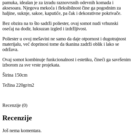
pamuka, idealan je za izradu raznovrsnih odevnih komada i
aksesoara. Njegova mekoća i fleksibilnost čine ga pogodnim za
haljine, suknje, sakoe, kaputiće, pa čak i dekorativne pokrivače.
Bez obzira na to što sadrži poliester, ovaj somot nudi vrhunski
osećaj na dodir, luksuzan izgled i izdržljivost.
Poliester u ovoj mešavini ne samo da daje otpornost i dugotrajnost
materijalu, već doprinosi tome da tkanina zadrži oblik i lako se
održava.
Ovaj somot kombinuje funkcionalnost i estetiku, čineći ga savršenim
izborom za sve vrste projekata.
Širina 150cm
Težina 220gr/m2
Recenzije (0)
Recenzije
Još nema komentara.