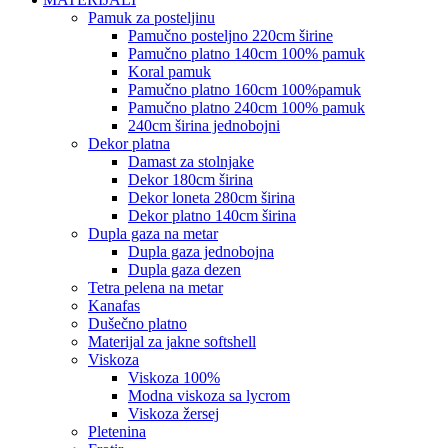
pamuk za posteljinu
pamučno posteljno 220cm širine
pamučno platno 140cm 100% pamuk
koral pamuk
pamučno platno 160cm 100%pamuk
pamučno platno 240cm 100% pamuk
240cm širina jednobojni
dekor platna
damast za stolnjake
dekor 180cm širina
dekor loneta 280cm širina
dekor platno 140cm širina
dupla gaza na metar
dupla gaza jednobojna
dupla gaza dezen
tetra pelena na metar
kanafas
dušečno platno
materijal za jakne softshell
viskoza
viskoza 100%
modna viskoza sa lycrom
viskoza žersej
pletenina