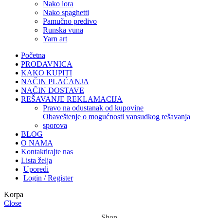
nako lora
nako spaghetti
pamučno predivo
runska vuna
yarn art
Početna
PRODAVNICA
KAKO KUPITI
NAČIN PLAĆANJA
NAČIN DOSTAVE
REŠAVANJE REKLAMACIJA
pravo na odustanak od kupovine
obaveštenje o mogućnosti vansudkog rešavanja
sporova
BLOG
O NAMA
Kontaktirajte nas
Lista želja
Uporedi
Login / Register
Korpa
Close
Shop