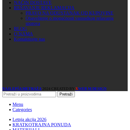
NAČIN DOSTAVE
REŠAVANJE REKLAMACIJA
PRAVO NA ODUSTANAK OD KUPOVINE
Obaveštenje o mogućnosti vansudkog rešavanja
sporova
BLOG
O NAMA
Kontaktirajte nas
NAJLEPŠA METRAŽA
2024 CREATED BY
WEB M DESIGN
X
Pretraži
Menu
Categories
Letnja akcija 2026
KRATKOTRAJNA PONUDA
MATERIJALI