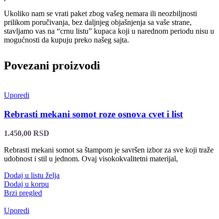
Ukoliko nam se vrati paket zbog vašeg nemara ili neozbiljnosti
prilikom poručivanja, bez daljnjeg objašnjenja sa vaše strane,
stavljamo vas na “crnu listu” kupaca koji u narednom periodu nisu u
mogućnosti da kupuju preko našeg sajta.
Povezani proizvodi
Uporedi
Rebrasti mekani somot roze osnova cvet i list
1.450,00
RSD
Rebrasti mekani somot sa štampom je savršen izbor za sve koji traže
udobnost i stil u jednom. Ovaj visokokvalitetni materijal,
Dodaj u listu želja
Dodaj u korpu
Brzi pregled
Uporedi