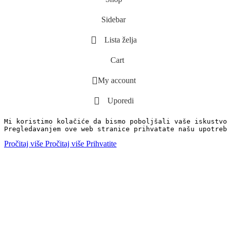
Sidebar
Lista želja
Cart
My account
Uporedi
Mi koristimo kolačiće da bismo poboljšali vaše iskustvo
Pregledavanjem ove web stranice prihvatate našu upotreb
Pročitaj više
Pročitaj više
Prihvatite