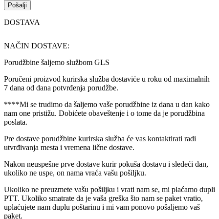
DOSTAVA
NAČIN DOSTAVE:
Porudžbine šaljemo službom GLS
Poručeni proizvod kurirska služba dostaviće u roku od maximalnih
7 dana od dana potvrđenja porudžbe.
****Mi se trudimo da šaljemo vaše porudžbine iz dana u dan kako
nam one pristižu. Dobićete obaveštenje i o tome da je porudžbina
poslata.
Pre dostave porudžbine kurirska služba će vas kontaktirati radi
utvrđivanja mesta i vremena lične dostave.
Nakon neuspešne prve dostave kurir pokuša dostavu i sledeći dan,
ukoliko ne uspe, on nama vraća vašu pošiljku.
Ukoliko ne preuzmete vašu pošiljku i vrati nam se, mi plaćamo dupli
PTT. Ukoliko smatrate da je vaša greška što nam se paket vratio,
uplaćujete nam duplu poštarinu i mi vam ponovo pošaljemo vaš
paket.