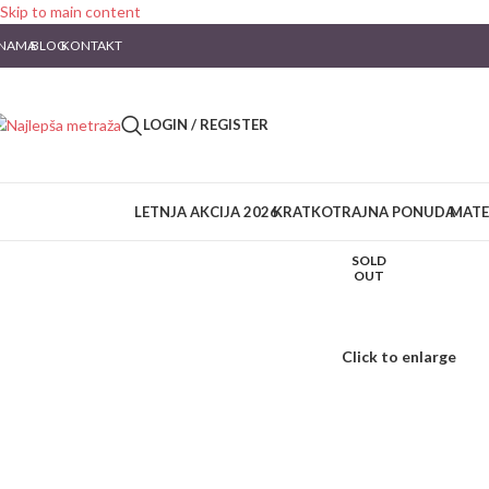
Skip to main content
 NAMA
BLOG
KONTAKT
LOGIN / REGISTER
LETNJA AKCIJA 2026
KRATKOTRAJNA PONUDA
MATE
SOLD
OUT
Click to enlarge