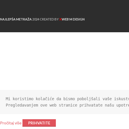
X
NAJLEPŠA METRAŽA
2024 CREATED BY
WEB M DESIGN
Mi koristimo kolačiće da bismo poboljšali vaše iskust
Pregledavanjem ove web stranice prihvatate našu upotre
Pročitaj više
PRIHVATITE