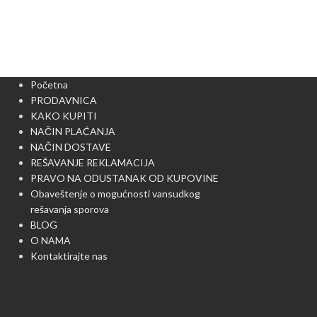
Početna
PRODAVNICA
KAKO KUPITI
NAČIN PLAĆANJA
NAČIN DOSTAVE
REŠAVANJE REKLAMACIJA
PRAVO NA ODUSTANAK OD KUPOVINE
Obaveštenje o mogućnosti vansudkog
rešavanja sporova
BLOG
O NAMA
Kontaktirajte nas