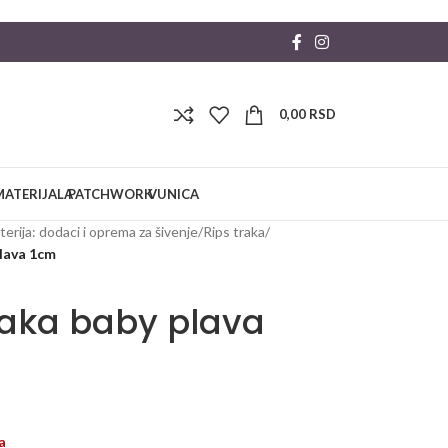
0,00
RSD
MATERIJALA
PATCHWORK
VUNICA
erija: dodaci i oprema za šivenje
/
Rips traka
/
plava 1cm
raka baby plava
a