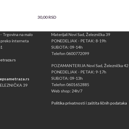
30,00
RSD
 - Trgovina na malo
Materijali Novi Sad, Železnička 39
 preko interneta
PONEDELJAK - PETAK: 8-19h
61
SUBOTA: 09-14h
Telefon 0600772099
traza.rs
POZAMANTERIJA Novi Sad, Železnička 42
PONEDELJAK - PETAK: 9-17h
SUBOTA: 09-13h
epsametraza.rs
Telefon 0601652885
ŽELEZNIČKA 39
Web shop: 24h/7
Politika privatnosti i zaštita ličnih podataka