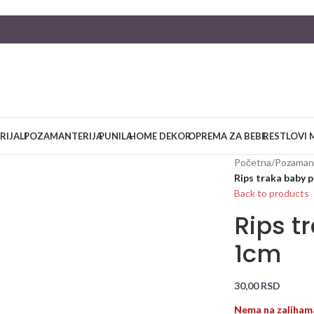
RIJALI
POZAMANTERIJA
PUNILA
HOME DEKOR
OPREMA ZA BEBE
RESTLOVI 
Početna
/
Pozamant
Rips traka baby 
Back to products
Rips t
1cm
30,00
RSD
Nema na zaliham