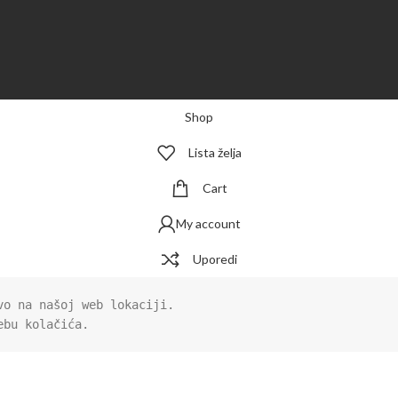
Shop
Lista želja
Cart
My account
Uporedi
vo na našoj web lokaciji.

bu kolačića.