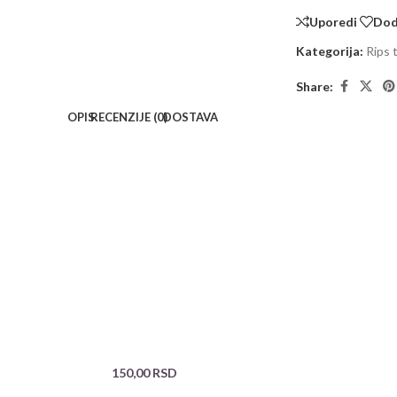
Uporedi
Doda
Kategorija:
Rips 
Share:
OPIS
RECENZIJE (0)
DOSTAVA
150,00
RSD