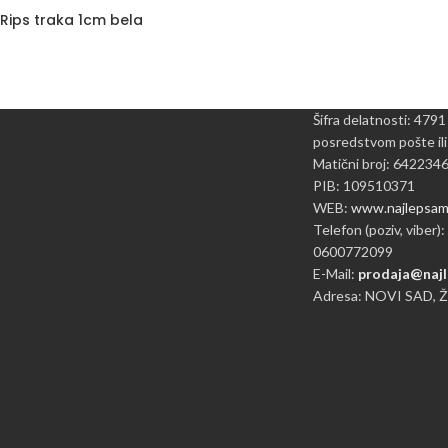
Rips traka 1cm bela
Šifra delatnosti: 4791
posredstvom pošte ili
Matični broj: 642234
PIB: 109510371
WEB:
www.najlepsame
Telefon (poziv, viber):
0600772099
E-Mail:
prodaja@najl
Adresa: NOVI SAD, 