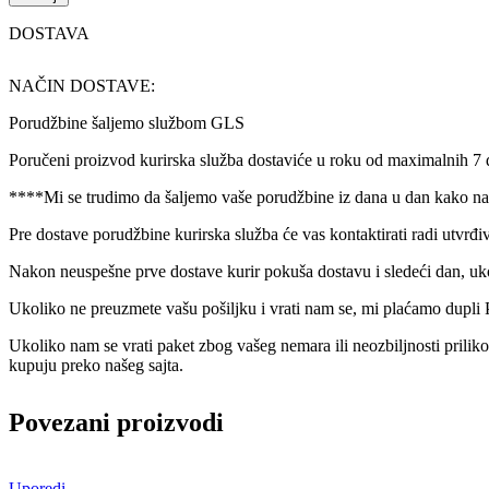
DOSTAVA
NAČIN DOSTAVE:
Porudžbine šaljemo službom GLS
Poručeni proizvod kurirska služba dostaviće u roku od maximalnih 7
****Mi se trudimo da šaljemo vaše porudžbine iz dana u dan kako nam
Pre dostave porudžbine kurirska služba će vas kontaktirati radi utvrđi
Nakon neuspešne prve dostave kurir pokuša dostavu i sledeći dan, uk
Ukoliko ne preuzmete vašu pošiljku i vrati nam se, mi plaćamo dupli 
Ukoliko nam se vrati paket zbog vašeg nemara ili neozbiljnosti prilik
kupuju preko našeg sajta.
Povezani proizvodi
Uporedi