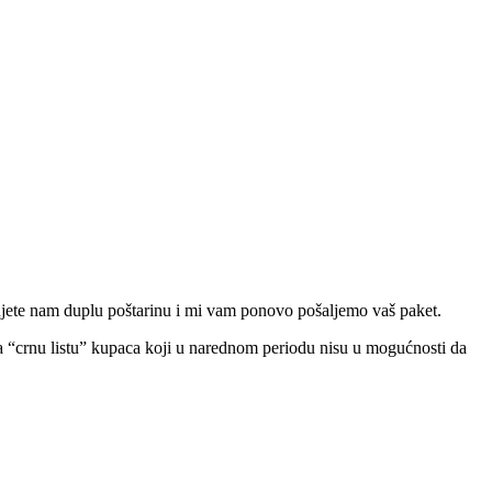
ćujete nam duplu poštarinu i mi vam ponovo pošaljemo vaš paket.
 na “crnu listu” kupaca koji u narednom periodu nisu u mogućnosti da