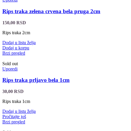
Rips traka zelena crvena bela pruga 2cm
150,00
RSD
Rips traka 2cm
Dodaj u listu želja
Dodaj u korpu
Brzi pregled
Sold out
Uporedi
Rips traka prljavo bela 1cm
30,00
RSD
Rips traka 1cm
Dodaj u listu želja
Pročitajte još
Brzi pregled