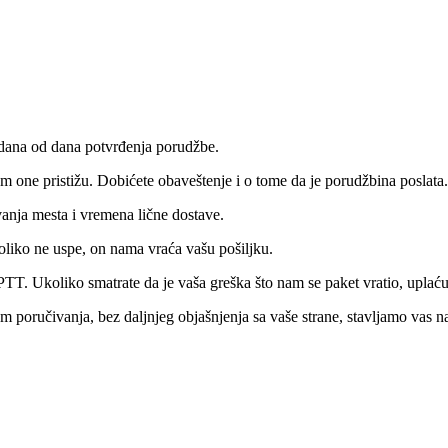
 dana od dana potvrđenja porudžbe.
 one pristižu. Dobićete obaveštenje i o tome da je porudžbina poslata.
vanja mesta i vremena lične dostave.
oliko ne uspe, on nama vraća vašu pošiljku.
PTT. Ukoliko smatrate da je vaša greška što nam se paket vratio, upla
om poručivanja, bez daljnjeg objašnjenja sa vaše strane, stavljamo vas