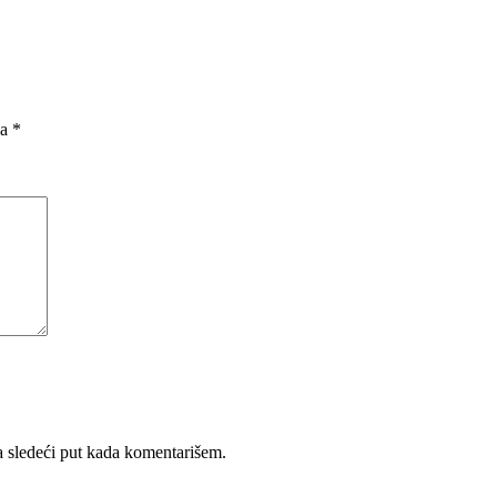
na
*
 sledeći put kada komentarišem.