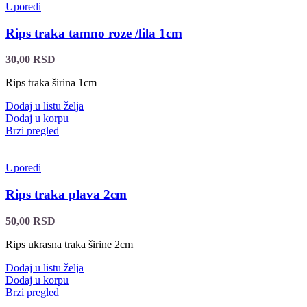
Uporedi
Rips traka tamno roze /lila 1cm
30,00
RSD
Rips traka širina 1cm
Dodaj u listu želja
Dodaj u korpu
Brzi pregled
Uporedi
Rips traka plava 2cm
50,00
RSD
Rips ukrasna traka širine 2cm
Dodaj u listu želja
Dodaj u korpu
Brzi pregled