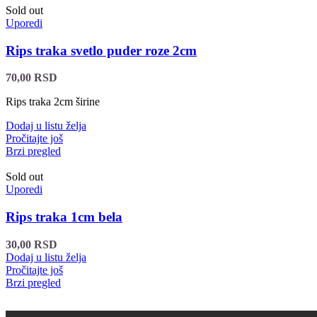
Sold out
Uporedi
Rips traka svetlo puder roze 2cm
70,00
RSD
Rips traka 2cm širine
Dodaj u listu želja
Pročitajte još
Brzi pregled
Sold out
Uporedi
Rips traka 1cm bela
30,00
RSD
Dodaj u listu želja
Pročitajte još
Brzi pregled