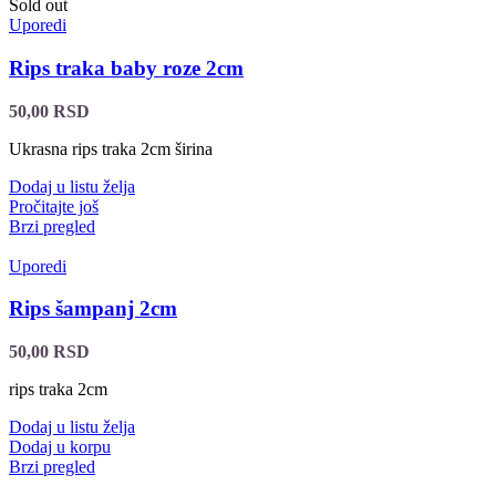
Sold out
Uporedi
Rips traka baby roze 2cm
50,00
RSD
Ukrasna rips traka 2cm širina
Dodaj u listu želja
Pročitajte još
Brzi pregled
Uporedi
Rips šampanj 2cm
50,00
RSD
rips traka 2cm
Dodaj u listu želja
Dodaj u korpu
Brzi pregled