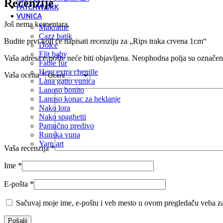
Recenzije
PATCHWORK
VUNICA
Još nema komentara.
makrame
cazz batik
Budite prvi koji će napisati recenziju za „Rips traka crvena 1cm“
dolce
elit baby
Vaša adresa e-pošte neće biti objavljena.
Neophodna polja su označe
fable fur
hera extra chenille
Vaša ocena
*
lana gatto vunica
lanoso bonito
lanoso konac za heklanje
nako lora
nako spaghetti
pamučno predivo
runska vuna
yarn art
Vaša recenzija
*
Ime
*
E-pošta
*
Sačuvaj moje ime, e-poštu i veb mesto u ovom pregledaču veba za