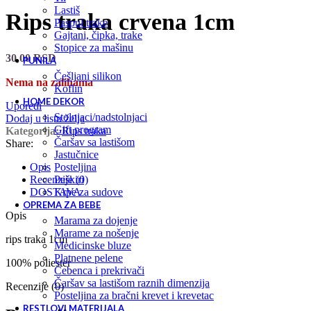
lastiš
Rips traka crvena 1cm
paspul trake
gajtani, čipka, trake
stopice za mašinu
30,00
RSD
PUNILA
češljani silikon
Nema na zalihama
koflin
HOME DEKOR
Uporedi
stolnjaci/nadstolnjaci
Dodaj u listu želja
gift program
Kategorija:
Rips traka
čaršav sa lastišom
Share:
jastučnice
posteljina
Opis
peškiri
Recenzije (0)
krpe za sudove
DOSTAVA
OPREMA ZA BEBE
Opis
marama za dojenje
marame za nošenje
rips traka 1cm
medicinske bluze
platnene pelene
100% poliester
ćebenca i prekrivači
čaršav sa lastišom raznih dimenzija
Recenzije (0)
posteljina za bračni krevet i krevetac
RESTLOVI MATERIJALA