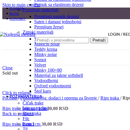
pamuk sa elastinom dezeni
Skip to main content
O NAMA
premijum materijali
BLOG
premijum pamuk dezeni
KONTAKT
saten i damast jednobojni
premijum žersej
zimski materijali
LOGIN / RE
welsoft
Pretraži
magični polar
teddy krzna
minky polar
somot
velvet
Close
minky 100×80
Sold out
materijal za jakne softshell
vodoodbojni
oxford vodootporni
štof karo
Click to enlarge
POZAMANTERIJA
Početna
/
Pozamanterija: dodaci i oprema za šivenje
/
Rips traka
/
Rip
čičak trake
igle za mašine
Rips traka šampanj 1cm
30,00
RSD
rips traka
Back to products
filc
konci
Rips traka krem 1cm
30,00
RSD
til