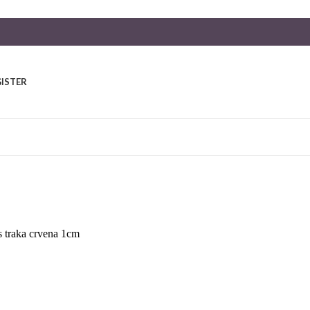
GISTER
s traka crvena 1cm