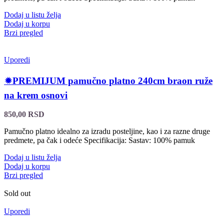
Dodaj u listu želja
Dodaj u korpu
Brzi pregled
Uporedi
🟒PREMIJUM pamučno platno 240cm braon ruže
na krem osnovi
850,00
RSD
Pamučno platno idealno za izradu posteljine, kao i za razne druge
predmete, pa čak i odeće Specifikacija: Sastav: 100% pamuk
Dodaj u listu želja
Dodaj u korpu
Brzi pregled
Sold out
Uporedi