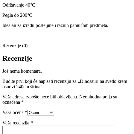
Održavanje 40
°C
Pegla do 200
°C
Idealan za izradu posteljine i raznih pamučnih predmeta.
Recenzije (0)
Recenzije
Još nema komentara.
Budite prvi koji će napisati recenziju za „Dinosauri na svetlo krem
osnovi 240cm širina“
Vaša adresa e-pošte neće biti objavljena.
Neophodna polja su
označena
*
Vaša ocena
*
Vaša recenzija
*