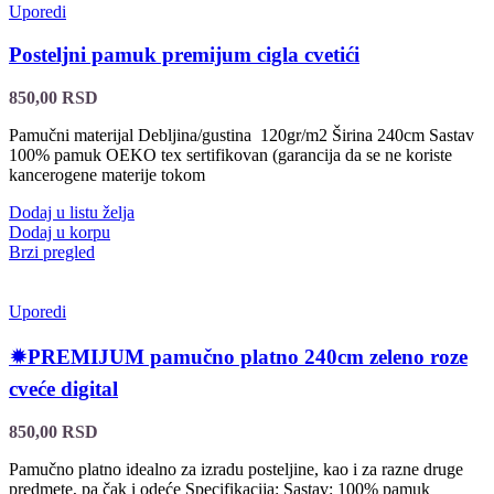
Uporedi
Posteljni pamuk premijum cigla cvetići
850,00
RSD
Pamučni materijal Debljina/gustina 120gr/m2 Širina 240cm Sastav
100% pamuk OEKO tex sertifikovan (garancija da se ne koriste
kancerogene materije tokom
Dodaj u listu želja
Dodaj u korpu
Brzi pregled
Uporedi
🟒PREMIJUM pamučno platno 240cm zeleno roze
cveće digital
850,00
RSD
Pamučno platno idealno za izradu posteljine, kao i za razne druge
predmete, pa čak i odeće Specifikacija: Sastav: 100% pamuk