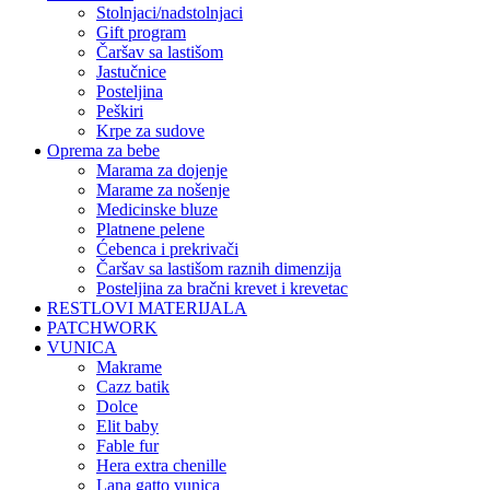
stolnjaci/nadstolnjaci
gift program
čaršav sa lastišom
jastučnice
posteljina
peškiri
krpe za sudove
Oprema za bebe
marama za dojenje
marame za nošenje
medicinske bluze
platnene pelene
ćebenca i prekrivači
čaršav sa lastišom raznih dimenzija
posteljina za bračni krevet i krevetac
RESTLOVI MATERIJALA
PATCHWORK
VUNICA
makrame
cazz batik
dolce
elit baby
fable fur
hera extra chenille
lana gatto vunica