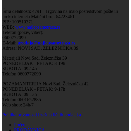
Šifra delatnosti: 4791 - Trgovina na malo posredstvom pošte ili
preko interneta Matični broj: 64223461
PIB: 109510371
WEB:
www.najlepsametraza.rs
Telefon (poziv, viber):
0600772099
E-Mail:
prodaja@najlepsametraza.rs
Adresa: NOVI SAD, ŽELEZNIČKA 39
Materijali Novi Sad, Železnička 39
PONEDELJAK - PETAK: 8-19h
SUBOTA: 09-14h
Telefon 0600772099
POZAMANTERIJA Novi Sad, Železnička 42
PONEDELJAK - PETAK: 9-17h
SUBOTA: 09-13h
Telefon 0601652885
Web shop: 24h/7
Politika privatnosti i zaštita ličnih podataka
Početna
PRODAVNICA