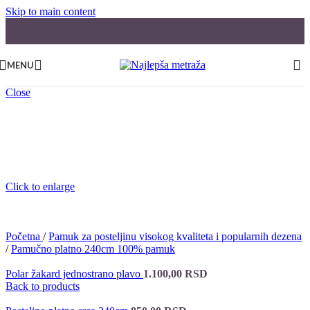
Skip to main content
MENU
Close
Click to enlarge
Početna
/
Pamuk za posteljinu visokog kvaliteta i popularnih dezena
/
Pamučno platno 240cm 100% pamuk
Polar žakard jednostrano plavo
1.100,00
RSD
Back to products