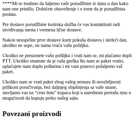
****Mi se trudimo da šaljemo vaše porudžbine iz dana u dan kako
nam one pristižu. Dobićete obaveštenje i o tome da je porudžbina
poslata.
Pre dostave porudžbine kurirska služba će vas kontaktirati radi
utvrđivanja mesta i vremena lične dostave.
Nakon neuspešne prve dostave kurir pokuša dostavu i sledeći dan,
ukoliko ne uspe, on nama vraća vašu pošiljku.
Ukoliko ne preuzmete vašu pošiljku i vrati nam se, mi plaćamo dupli
PTT. Ukoliko smatrate da je vaša greška što nam se paket vratio,
uplaćujete nam duplu poštarinu i mi vam ponovo pošaljemo vaš
paket.
Ukoliko nam se vrati paket zbog vašeg nemara ili neozbiljnosti
prilikom poručivanja, bez daljnjeg objašnjenja sa vaše strane,
stavljamo vas na “crnu listu” kupaca koji u narednom periodu nisu u
mogućnosti da kupuju preko našeg sajta.
Povezani proizvodi