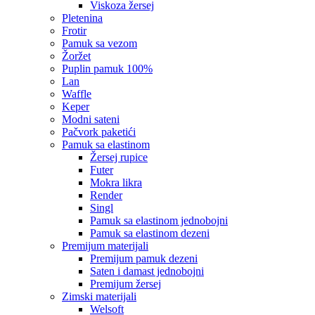
viskoza žersej
pletenina
frotir
pamuk sa vezom
žoržet
puplin pamuk 100%
lan
waffle
keper
modni sateni
pačvork paketići
pamuk sa elastinom
žersej rupice
futer
mokra likra
render
singl
pamuk sa elastinom jednobojni
pamuk sa elastinom dezeni
premijum materijali
premijum pamuk dezeni
saten i damast jednobojni
premijum žersej
zimski materijali
welsoft