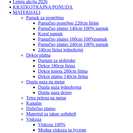
Letnja akcija 2026
KRATKOTRAJNA PONUDA
MATERIJALI
pamuk za posteljinu
pamučno posteljno 220cm širine
pamučno platno 140cm 100% pamuk
koral pamuk
pamučno platno 160cm 100%pamuk
pamučno platno 240cm 100% pamuk
240cm širina jednobojni
dekor platna
damast za stolnjake
dekor 180cm širina
dekor loneta 280cm širina
dekor platno 140cm širina
dupla gaza na metar
dupla gaza jednobojna
dupla gaza dezen
tetra pelena na metar
kanafas
dušečno platno
materijal za jakne softshell
viskoza
viskoza 100%
modna viskoza sa lycrom