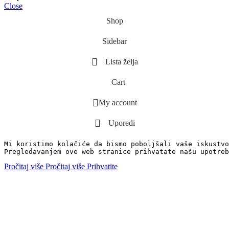
Close
Shop
Sidebar
Lista želja
Cart
My account
Uporedi
Mi koristimo kolačiće da bismo poboljšali vaše iskustvo
Pregledavanjem ove web stranice prihvatate našu upotreb
Pročitaj više
Pročitaj više
Prihvatite