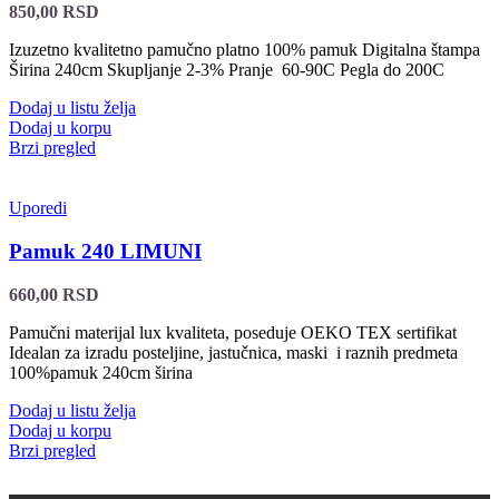
850,00
RSD
Izuzetno kvalitetno pamučno platno 100% pamuk Digitalna štampa
Širina 240cm Skupljanje 2-3% Pranje 60-90C Pegla do 200C
Dodaj u listu želja
Dodaj u korpu
Brzi pregled
Uporedi
Pamuk 240 LIMUNI
660,00
RSD
Pamučni materijal lux kvaliteta, poseduje OEKO TEX sertifikat
Idealan za izradu posteljine, jastučnica, maski i raznih predmeta
100%pamuk 240cm širina
Dodaj u listu želja
Dodaj u korpu
Brzi pregled