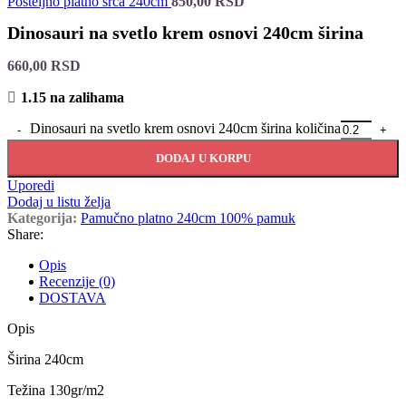
Posteljno platno srca 240cm
850,00
RSD
Dinosauri na svetlo krem osnovi 240cm širina
660,00
RSD
1.15 na zalihama
Dinosauri na svetlo krem osnovi 240cm širina količina
DODAJ U KORPU
Uporedi
Dodaj u listu želja
Kategorija:
Pamučno platno 240cm 100% pamuk
Share:
Opis
Recenzije (0)
DOSTAVA
Opis
Širina 240cm
Težina 130gr/m2