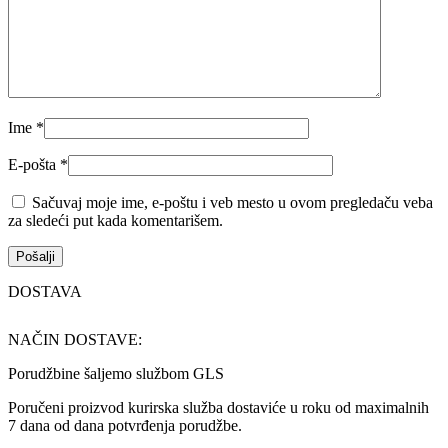
Ime
*
E-pošta
*
Sačuvaj moje ime, e-poštu i veb mesto u ovom pregledaču veba
za sledeći put kada komentarišem.
DOSTAVA
NAČIN DOSTAVE:
Porudžbine šaljemo službom GLS
Poručeni proizvod kurirska služba dostaviće u roku od maximalnih
7 dana od dana potvrđenja porudžbe.