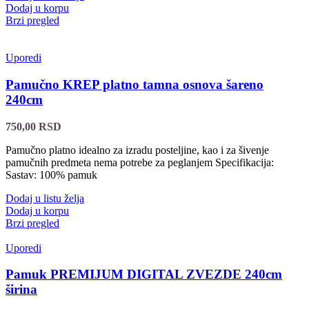
Dodaj u korpu
Brzi pregled
Uporedi
Pamučno KREP platno tamna osnova šareno
240cm
750,00
RSD
Pamučno platno idealno za izradu posteljine, kao i za šivenje
pamučnih predmeta nema potrebe za peglanjem Specifikacija:
Sastav: 100% pamuk
Dodaj u listu želja
Dodaj u korpu
Brzi pregled
Uporedi
Pamuk PREMIJUM DIGITAL ZVEZDE 240cm
širina