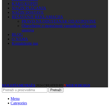
KAKO KUPITI
NAČIN PLAĆANJA
NAČIN DOSTAVE
REŠAVANJE REKLAMACIJA
PRAVO NA ODUSTANAK OD KUPOVINE
Obaveštenje o mogućnosti vansudkog rešavanja
sporova
BLOG
O NAMA
Kontaktirajte nas
NAJLEPŠA METRAŽA
2024 CREATED BY
WEB M DESIGN
X
Pretraži
Menu
Categories