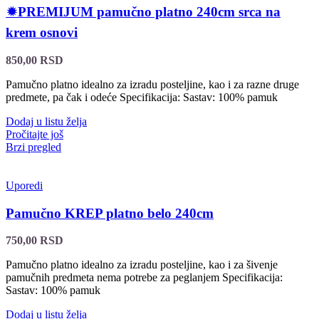
🟒PREMIJUM pamučno platno 240cm srca na
krem osnovi
850,00
RSD
Pamučno platno idealno za izradu posteljine, kao i za razne druge
predmete, pa čak i odeće Specifikacija: Sastav: 100% pamuk
Dodaj u listu želja
Pročitajte još
Brzi pregled
Uporedi
Pamučno KREP platno belo 240cm
750,00
RSD
Pamučno platno idealno za izradu posteljine, kao i za šivenje
pamučnih predmeta nema potrebe za peglanjem Specifikacija:
Sastav: 100% pamuk
Dodaj u listu želja