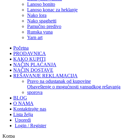
lanoso bonito
lanoso konac za heklanje
nako lora
nako spaghetti
pamučno predivo
runska vuna
yarn art
Početna
PRODAVNICA
KAKO KUPITI
NAČIN PLAĆANJA
NAČIN DOSTAVE
REŠAVANJE REKLAMACIJA
pravo na odustanak od kupovine
obaveštenje o mogućnosti vansudkog rešavanja
sporova
BLOG
O NAMA
Kontaktirajte nas
Lista želja
Uporedi
Login / Register
Korpa