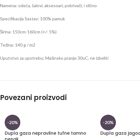
Namena: odeća, šalovi, aksesoari, pokrivači, i slično
Specifikacija Sastav: 100% pamuk
Širina: 150cm-160cm (+/- 5%)
Težina: 140 g / m2
Uputstvo za upotrebu: Mašinsko pranje 30oC, ne izbeliti
Povezani proizvodi
-20%
-20%
Dupla gaza nepravilne tufne tamno
Dupla gaza jagod
pesak