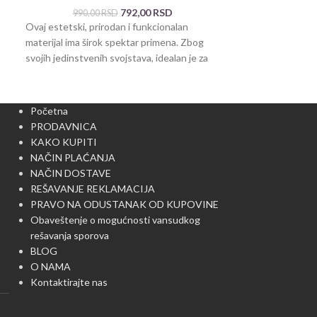
792,00
RSD
990,00
RSD
1.100,0
Ovaj estetski, prirodan i funkcionalan
Ovaj estetski, pr
materijal ima širok spektar primena. Zbog
materijal ima šir
svojih jedinstvenih svojstava, idealan je za
svojih jedinstveni
proizvodnju artikala za
proizvodnju artika
Početna
PRODAVNICA
KAKO KUPITI
NAČIN PLAĆANJA
NAČIN DOSTAVE
REŠAVANJE REKLAMACIJA
PRAVO NA ODUSTANAK OD KUPOVINE
Obaveštenje o mogućnosti vansudkog
rešavanja sporova
BLOG
O NAMA
Kontaktirajte nas