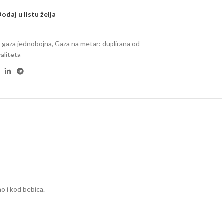
odaj u listu želja
 gaza jednobojna
,
Gaza na metar: duplirana od
aliteta
o i kod bebica.