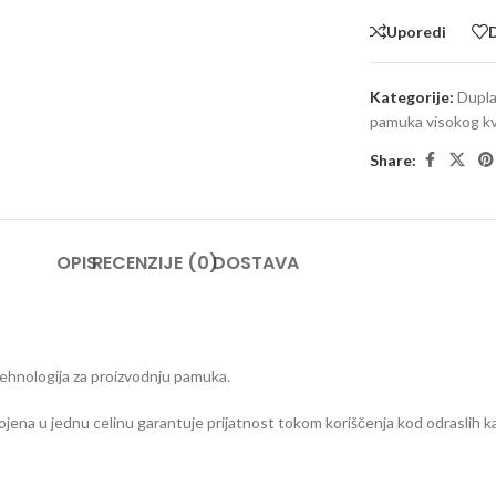
Uporedi
D
Kategorije:
Dupla
pamuka visokog kv
Share:
OPIS
RECENZIJE (0)
DOSTAVA
tehnologija za proizvodnju pamuka.
jena u jednu celinu garantuje prijatnost tokom koriščenja kod odraslih ka