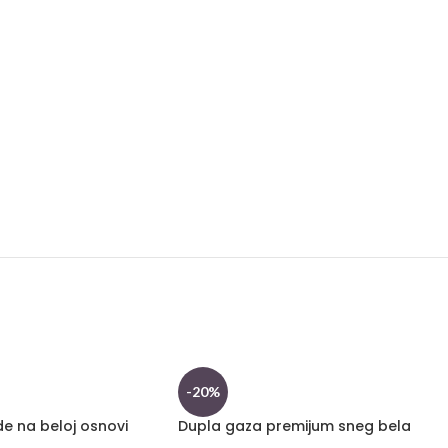
-20%
e na beloj osnovi
Dupla gaza premijum sneg bela