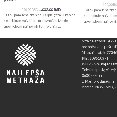
1.100,00
R
1.032,00
RSD
100% pamučna tkanin
1.290,00
RSD
100% pamučna tkanina: Dupla gaza. Tkanina
se odlikuje najvećom
se odlikuje najvećom preciznošću izrade i
upotrebom najnovijih
upotrebom najnovijih tehnologija za
proizvodnju pamuka
proizvodnju pamuka. Dva mekana
Šifra delatnosti: 4791
posredstvom pošte ili
Matični broj: 642234
PIB: 109510371
WEB:
www.najlepsame
Telefon (poziv, viber):
0600772099
E-Mail:
prodaja@najl
Adresa: NOVI SAD, 