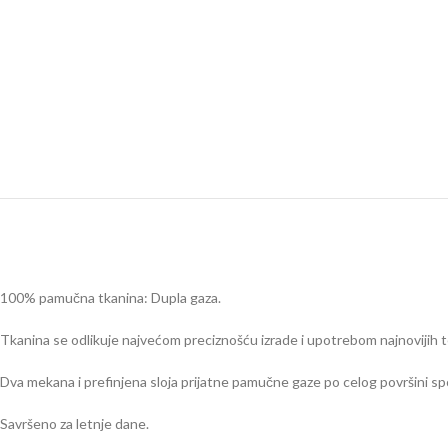
100% pamučna tkanina: Dupla gaza.
Tkanina se odlikuje najvećom preciznošću izrade i upotrebom najnovijih 
Dva mekana i prefinjena sloja prijatne pamučne gaze po celog površini spo
Savršeno za letnje dane.