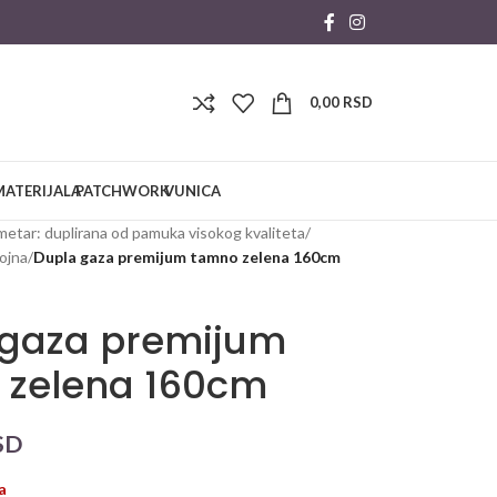
0,00
RSD
MATERIJALA
PATCHWORK
VUNICA
metar: duplirana od pamuka visokog kvaliteta
/
ojna
/
Dupla gaza premijum tamno zelena 160cm
 gaza premijum
 zelena 160cm
SD
a