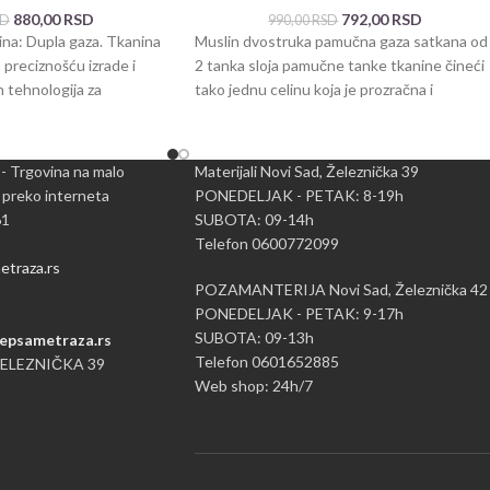
880,00
RSD
792,00
RSD
SD
990,00
RSD
a: Dupla gaza. Tkanina
Muslin dvostruka pamučna gaza satkana od
 preciznošću izrade i
2 tanka sloja pamučne tanke tkanine čineći
 tehnologija za
tako jednu celinu koja je prozračna i
. Dva mekana
 - Trgovina na malo
Materijali Novi Sad, Železnička 39
 preko interneta
PONEDELJAK - PETAK: 8-19h
61
SUBOTA: 09-14h
Telefon 0600772099
traza.rs
POZAMANTERIJA Novi Sad, Železnička 42
PONEDELJAK - PETAK: 9-17h
SUBOTA: 09-13h
epsametraza.rs
Telefon 0601652885
ŽELEZNIČKA 39
Web shop: 24h/7