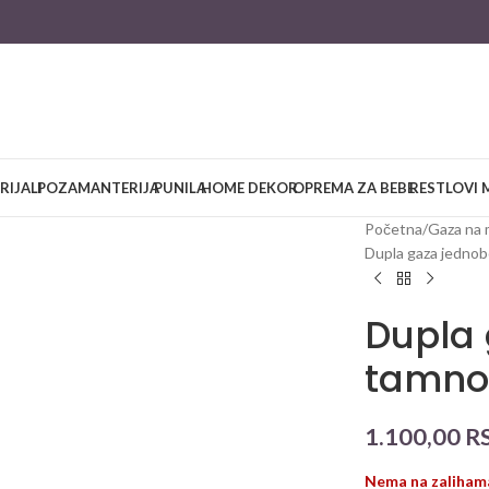
RIJALI
POZAMANTERIJA
PUNILA
HOME DEKOR
OPREMA ZA BEBE
RESTLOVI 
large
Početna
/
Gaza na 
Dupla gaza jednob
Dupla
tamno
1.100,00
R
Nema na zaliham