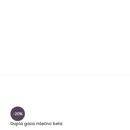
-20%
-20%
Dupla gaza mlečno bela
Dupla gaza pr