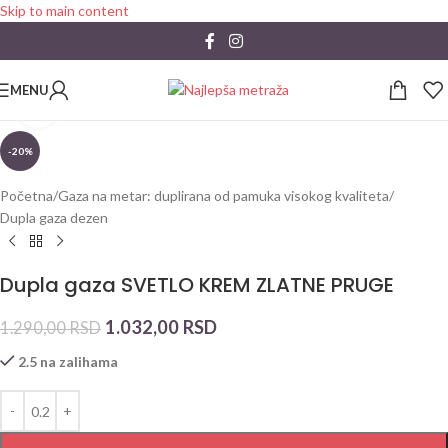
Skip to main content
MENU
Click to enlarge
-20%
Početna
/
Gaza na metar: duplirana od pamuka visokog kvaliteta
/
Dupla gaza dezen
Dupla gaza SVETLO KREM ZLATNE PRUGE
1.032,00
RSD
1.290,00
RSD
2.5 na zalihama