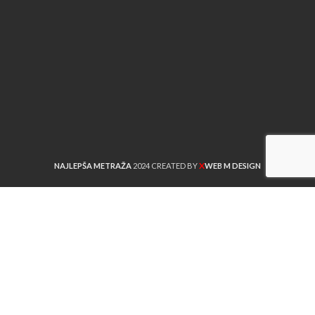
X
NAJLEPŠA METRAŽA
2024 CREATED BY
WEB M DESIGN
Shop
Sidebar
Lista želja
Cart