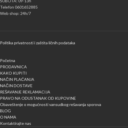
SUBOTA: 09-13h
Telefon 0601652885
Web shop: 24h/7
Politika privatnosti i zaštita ličnih podataka
Početna
PRODAVNICA
KAKO KUPITI
NAČIN PLAĆANJA
NAČIN DOSTAVE
REŠAVANJE REKLAMACIJA
PRAVO NA ODUSTANAK OD KUPOVINE
Obaveštenje o mogućnosti vansudkog rešavanja sporova
BLOG
O NAMA
Kontaktirajte nas