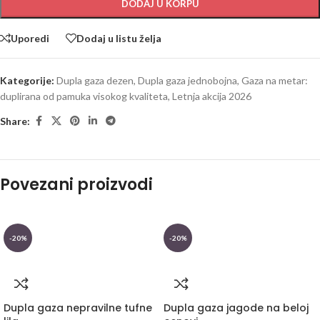
DODAJ U KORPU
Uporedi
Dodaj u listu želja
Kategorije:
Dupla gaza dezen
,
Dupla gaza jednobojna
,
Gaza na metar:
duplirana od pamuka visokog kvaliteta
,
Letnja akcija 2026
Share:
Povezani proizvodi
-20%
-20%
Dupla gaza nepravilne tufne
Dupla gaza jagode na beloj