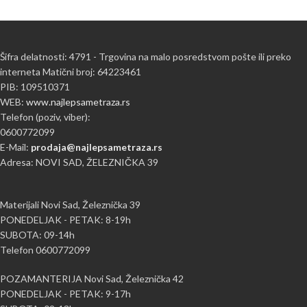
Šifra delatnosti: 4791 - Trgovina na malo posredstvom pošte ili preko
interneta Matični broj: 64223461
PIB: 109510371
WEB:
www.najlepsametraza.rs
Telefon (poziv, viber):
0600772099
E-Mail:
prodaja@najlepsametraza.rs
Adresa: NOVI SAD, ŽELEZNIČKA 39
Materijali Novi Sad, Železnička 39
PONEDELJAK - PETAK: 8-19h
SUBOTA: 09-14h
Telefon 0600772099
POZAMANTERIJA Novi Sad, Železnička 42
PONEDELJAK - PETAK: 9-17h