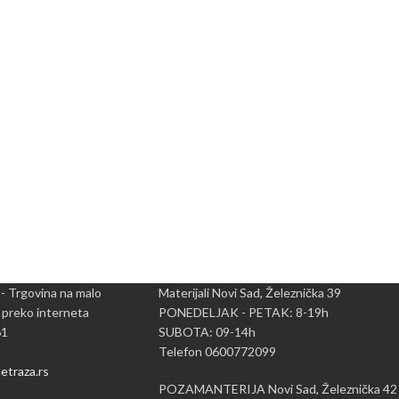
 - Trgovina na malo
Materijali Novi Sad, Železnička 39
 preko interneta
PONEDELJAK - PETAK: 8-19h
61
SUBOTA: 09-14h
Telefon 0600772099
traza.rs
POZAMANTERIJA Novi Sad, Železnička 42