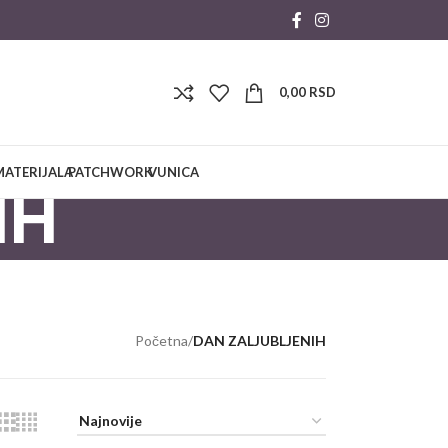
0,00
RSD
MATERIJALA
PATCHWORK
VUNICA
IH
Početna
/
DAN ZALJUBLJENIH