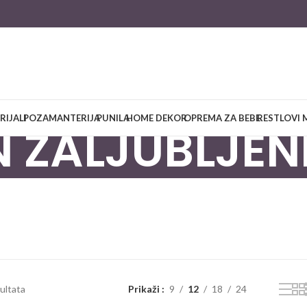
RIJALI
POZAMANTERIJA
PUNILA
HOME DEKOR
OPREMA ZA BEBE
RESTLOVI 
 ZALJUBLJEN
zultata
Prikaži
9
12
18
24