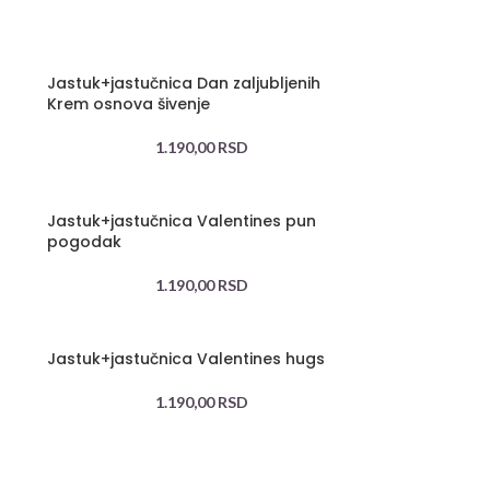
Jastuk+jastučnica Dan zaljubljenih
Krem osnova šivenje
1.190,00
RSD
Jastuk+jastučnica Valentines pun
pogodak
1.190,00
RSD
Jastuk+jastučnica Valentines hugs
1.190,00
RSD