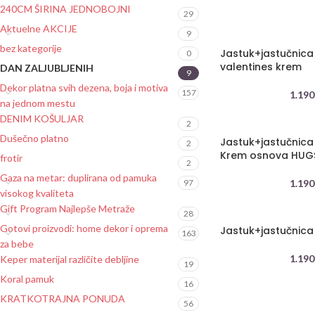
240CM ŠIRINA JEDNOBOJNI
29
Aktuelne AKCIJE
9
bez kategorije
Jastuk+jastučnica 
0
valentines krem
DAN ZALJUBLJENIH
9
Dekor platna svih dezena, boja i motiva
157
1.190
na jednom mestu
DENIM KOŠULJAR
2
Dušečno platno
Jastuk+jastučnica 
2
Krem osnova HUG
frotir
2
Gaza na metar: duplirana od pamuka
97
1.190
visokog kvaliteta
Gift Program Najlepše Metraže
28
Gotovi proizvodi: home dekor i oprema
Jastuk+jastučnica
163
za bebe
1.190
Keper materijal različite debljine
19
Koral pamuk
16
KRATKOTRAJNA PONUDA
56