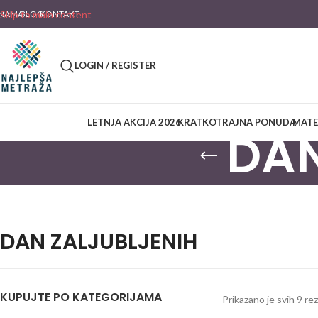
 NAMA
Skip to main content
BLOG
KONTAKT
LOGIN / REGISTER
LETNJA AKCIJA 2026
KRATKOTRAJNA PONUDA
MATE
DAN
DAN ZALJUBLJENIH
KUPUJTE PO KATEGORIJAMA
Prikazano je svih 9 re