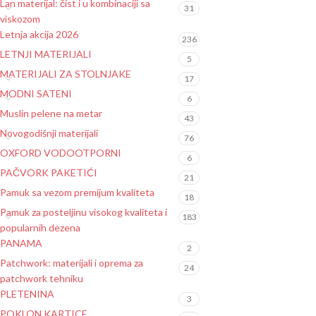
Lan materijal: čist i u kombinaciji sa
31
viskozom
Letnja akcija 2026
236
LETNJI MATERIJALI
5
MATERIJALI ZA STOLNJAKE
17
MODNI SATENI
6
Muslin pelene na metar
43
Novogodišnji materijali
76
OXFORD VODOOTPORNI
6
PAČVORK PAKETIĆI
21
Pamuk sa vezom premijum kvaliteta
18
Pamuk za posteljinu visokog kvaliteta i
183
popularnih dezena
PANAMA
2
Patchwork: materijali i oprema za
24
patchwork tehniku
PLETENINA
3
POKLON KARTICE