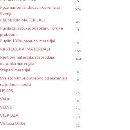
5
Pozamanterija: dodaci i oprema za
576
šivenje
PREMIJUM MATERIJALI
46
Punila za jastuke, posteljinu i druge
3
proizvode
Puplin 100% pamučni materijal
8
RASTEGLJIVI MATERIJALI
159
Restlovi materijala: rasprodaja
364
ostataka materijala
Štepani materijal
0
Sve što vam je potrebno od materijala
0
na jednom mestu
USKRS
75
Velur
0
VELVET
16
VISKOZA
23
Viskoza 100%
21