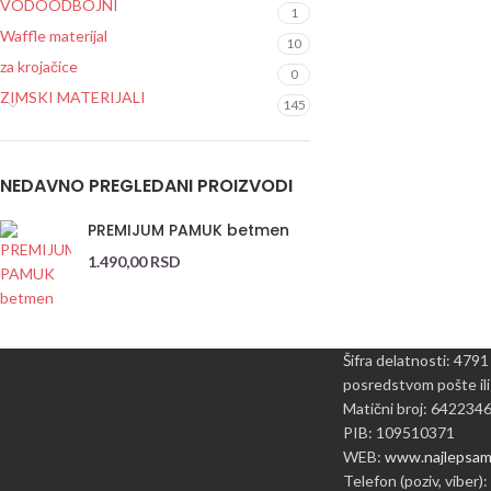
VODOODBOJNI
1
Waffle materijal
10
za krojačice
0
ZIMSKI MATERIJALI
145
NEDAVNO PREGLEDANI PROIZVODI
PREMIJUM PAMUK betmen
1.490,00
RSD
Šifra delatnosti: 4791
posredstvom pošte ili
Matični broj: 642234
PIB: 109510371
WEB:
www.najlepsame
Telefon (poziv, viber):