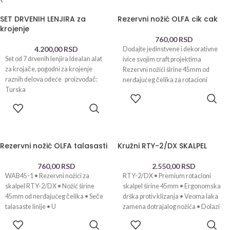
SET DRVENIH LENJIRA za
Rezervni nožić OLFA cik cak
krojenje
760,00
RSD
4.200,00
RSD
Dodajte jedinstvene i dekorativne
Set od 7 drvenih lenjira Idealan alat
ivice svojim craft projektima
za krojače, pogodni za krojenje
Rezervni nožići širine 45mm od
raznih delova odeće proizvođač:
nerđajućeg čelika za rotacioni
Turska
skalpel RTY-2/DX, prave
DODAJ U
KORPU
DODAJ U
KORPU
Rezervni nožić OLFA talasasti
Kružni RTY-2/DX SKALPEL
760,00
RSD
2.550,00
RSD
WAB45-1 • Rezervni nožići za
RTY-2/DX • Premium rotacioni
skalpel RTY-2/DX • Nožić širine
skalpel širine 45mm • Ergonomska
45mm od nerđajućeg čelika • Seče
drška protiv klizanja • Veoma laka
talasaste linije • U
zamena dotrajalog nožića • Dolazi
DODAJ U
DODAJ U
KORPU
KORPU