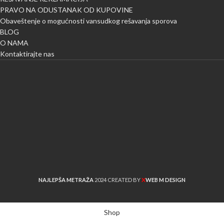
PRAVO NA ODUSTANAK OD KUPOVINE
Obaveštenje o mogućnosti vansudkog rešavanja sporova
BLOG
O NAMA
Kontaktirajte nas
X
NAJLEPŠA METRAŽA
2024 CREATED BY
WEB M DESIGN
Shop