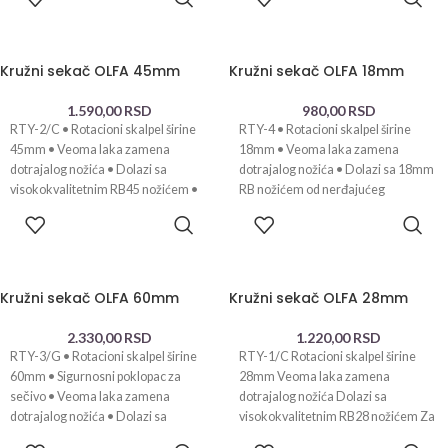
KORPU
KORPU
Kružni sekač OLFA 45mm
Kružni sekač OLFA 18mm
1.590,00
RSD
980,00
RSD
RTY-2/C • Rotacioni skalpel širine
RTY-4 • Rotacioni skalpel širine
45mm • Veoma laka zamena
18mm • Veoma laka zamena
dotrajalog nožića • Dolazi sa
dotrajalog nožića • Dolazi sa 18mm
visokokvalitetnim RB45 nožićem •
RB nožićem od nerđajućeg
Za
DODAJ U
DODAJ U
KORPU
KORPU
Kružni sekač OLFA 60mm
Kružni sekač OLFA 28mm
2.330,00
RSD
1.220,00
RSD
RTY-3/G • Rotacioni skalpel širine
RTY-1/C Rotacioni skalpel širine
60mm • Sigurnosni poklopac za
28mm Veoma laka zamena
sečivo • Veoma laka zamena
dotrajalog nožića Dolazi sa
dotrajalog nožića • Dolazi sa
visokokvalitetnim RB28 nožićem Za
levoruke i desnoruke Made
DODAJ U
DODAJ U