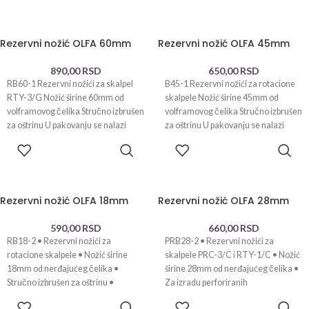
Rezervni nožić OLFA 60mm
Rezervni nožić OLFA 45mm
890,00
RSD
650,00
RSD
RB60-1 Rezervni nožići za skalpel
B45-1 Rezervni nožići za rotacione
RTY-3/G Nožić širine 60mm od
skalpele Nožić širine 45mm od
volframovog čelika Stručno izbrušen
volframovog čelika Stručno izbrušen
za oštrinu U pakovanju se nalazi
za oštrinu U pakovanju se nalazi
DODAJ U
DODAJ U
KORPU
KORPU
Rezervni nožić OLFA 18mm
Rezervni nožić OLFA 28mm
590,00
RSD
660,00
RSD
RB18-2 • Rezervni nožići za
PRB28-2 • Rezervni nožići za
rotacione skalpele • Nožić širine
skalpele PRC-3/C i RTY-1/C • Nožić
18mm od nerđajućeg čelika •
širine 28mm od nerđajućeg čelika •
Stručno izbrušen za oštrinu •
Za izradu perforiranih
DODAJ U
DODAJ U