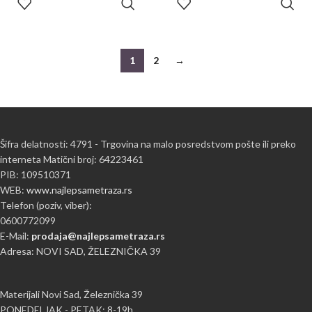
KORPU
KORPU
1
2
→
Šifra delatnosti: 4791 - Trgovina na malo posredstvom pošte ili preko
interneta Matični broj: 64223461
PIB: 109510371
WEB:
www.najlepsametraza.rs
Telefon (poziv, viber):
0600772099
E-Mail:
prodaja@najlepsametraza.rs
Adresa: NOVI SAD, ŽELEZNIČKA 39
Materijali Novi Sad, Železnička 39
PONEDELJAK - PETAK: 8-19h