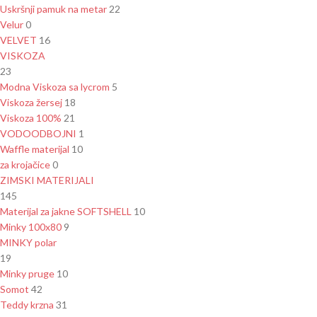
Uskršnji pamuk na metar
22
Velur
0
VELVET
16
VISKOZA
23
Modna Viskoza sa lycrom
5
Viskoza žersej
18
Viskoza 100%
21
VODOODBOJNI
1
Waffle materijal
10
za krojačice
0
ZIMSKI MATERIJALI
145
Materijal za jakne SOFTSHELL
10
Minky 100x80
9
MINKY polar
19
Minky pruge
10
Somot
42
Teddy krzna
31