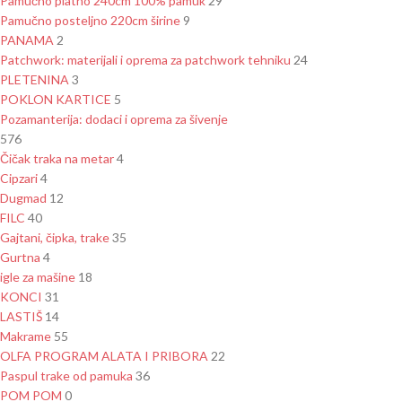
Pamučno platno 240cm 100% pamuk
29
Pamučno posteljno 220cm širine
9
PANAMA
2
Patchwork: materijali i oprema za patchwork tehniku
24
PLETENINA
3
POKLON KARTICE
5
Pozamanterija: dodaci i oprema za šivenje
576
Čičak traka na metar
4
Cipzari
4
Dugmad
12
FILC
40
Gajtani, čipka, trake
35
Gurtna
4
igle za mašine
18
KONCI
31
LASTIŠ
14
Makrame
55
OLFA PROGRAM ALATA I PRIBORA
22
Paspul trake od pamuka
36
POM POM
0