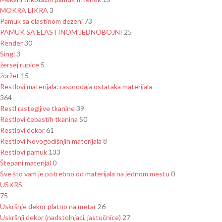
MOKRA LIKRA
3
Pamuk sa elastinom dezeni
73
PAMUK SA ELASTINOM JEDNOBOJNI
25
Render
30
Singl
3
žersej rupice
5
žoržet
15
Restlovi materijala: rasprodaja ostataka materijala
364
Restl rastegljive tkanine
39
Restlovi ćebastih tkanina
50
Restlovi dekor
61
Restlovi Novogodišnjih materijala
8
Restlovi pamuk
133
Štepani materijal
0
Sve što vam je potrebno od materijala na jednom mestu
0
USKRS
75
Uskršnje dekor platno na metar
26
Uskršnji dekor (nadstolnjaci, jastučnice)
27