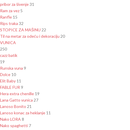
pribor za šivenje
31
Ram za vez
5
Ranfle
15
Rips traka
32
STOPICE ZA MAŠINU
22
Til na metar za odeću i dekoraciju
20
VUNICA
250
cazz batik
19
Runska vuna
9
Dolce
10
Elit Baby
11
FABLE FUR
9
Hera extra chenille
19
Lana Gatto vunica
27
Lanoso Bonito
21
Lanoso konac za heklanje
11
Nako LORA
8
Nako spaghetti
7