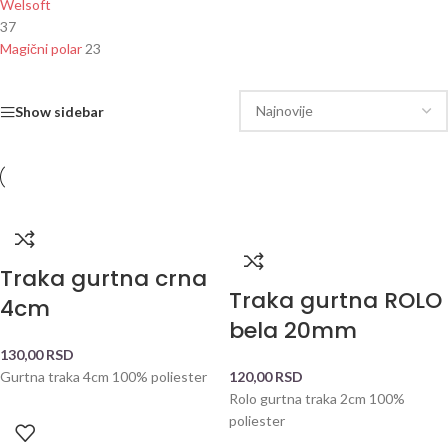
Welsoft
37
Magični polar
23
Show sidebar
Traka gurtna crna
Traka gurtna ROLO
4cm
bela 20mm
130,00
RSD
Gurtna traka 4cm 100% poliester
120,00
RSD
Rolo gurtna traka 2cm 100%
poliester