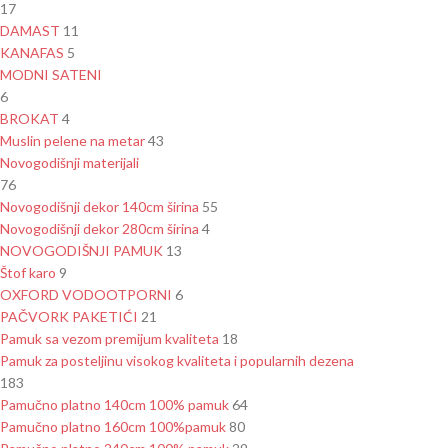
17
DAMAST
11
KANAFAS
5
MODNI SATENI
6
BROKAT
4
Muslin pelene na metar
43
Novogodišnji materijali
76
Novogodišnji dekor 140cm širina
55
Novogodišnji dekor 280cm širina
4
NOVOGODIŠNJI PAMUK
13
Štof karo
9
OXFORD VODOOTPORNI
6
PAČVORK PAKETIĆI
21
Pamuk sa vezom premijum kvaliteta
18
Pamuk za posteljinu visokog kvaliteta i popularnih dezena
183
Pamučno platno 140cm 100% pamuk
64
Pamučno platno 160cm 100%pamuk
80