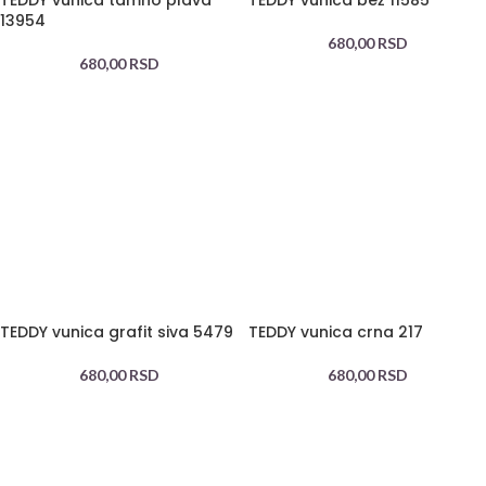
TEDDY vunica tamno plava
TEDDY vunica bež 11585
13954
680,00
RSD
680,00
RSD
TEDDY vunica grafit siva 5479
TEDDY vunica crna 217
680,00
RSD
680,00
RSD