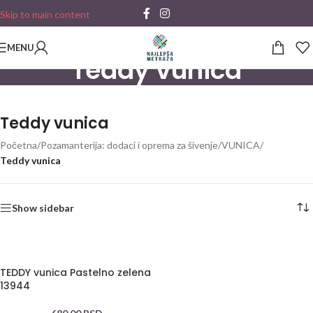
Skip to main content
MENU
Teddy vunica
Teddy vunica
Početna
/
Pozamanterija: dodaci i oprema za šivenje
/
VUNICA
/
Teddy vunica
Show sidebar
TEDDY vunica Pastelno zelena
13944