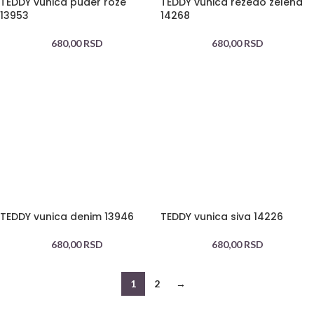
TEDDY vunica puder roze
TEDDY vunica rezedo zelena
13953
14268
680,00
RSD
680,00
RSD
TEDDY vunica denim 13946
TEDDY vunica siva 14226
680,00
RSD
680,00
RSD
1
2
→