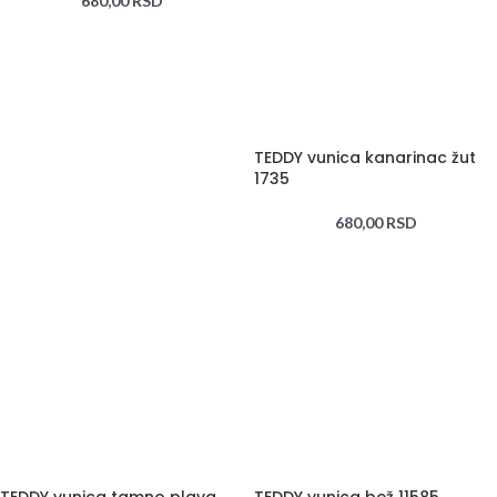
680,00
RSD
TEDDY vunica kanarinac žut
1735
680,00
RSD