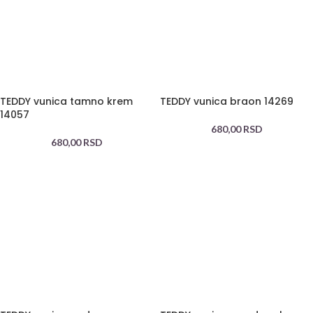
TEDDY vunica tamno krem
TEDDY vunica braon 14269
14057
680,00
RSD
680,00
RSD