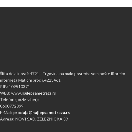
Šifra delatnosti: 4791 - Trgovina na malo posredstvom pošte ili preko
interneta Matični broj: 64223461
PIB: 109510371
WEB:
www.najlepsametraza.rs
Telefon (poziv, viber):
0600772099
E-Mail:
prodaja@najlepsametraza.rs
Adresa: NOVI SAD, ŽELEZNIČKA 39