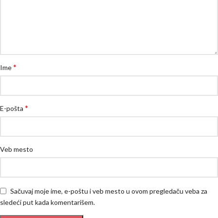
*
Ime
*
E-pošta
Veb mesto
Sačuvaj moje ime, e-poštu i veb mesto u ovom pregledaču veba za
sledeći put kada komentarišem.