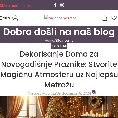
Skip to main content
MENU
Dobro došli na naš blog
Home
/
Blog teme
BLOG TEME
Dekorisanje Doma za
Novogodišnje Praznike: Stvorite
Magičnu Atmosferu uz Najlepšu
Metražu
0
Najlepsa Metraza
On decembar 8, 2024