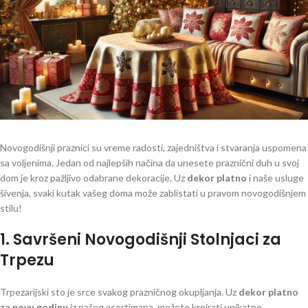
Novogodišnji praznici su vreme radosti, zajedništva i stvaranja uspomena
sa voljenima. Jedan od najlepših načina da unesete praznični duh u svoj
dom je kroz pažljivo odabrane dekoracije. Uz
dekor platno
i naše usluge
šivenja, svaki kutak vašeg doma može zablistati u pravom novogodišnjem
stilu!
1. Savršeni Novogodišnji Stolnjaci za
Trpezu
Trpezarijski sto je srce svakog prazničnog okupljanja. Uz
dekor platno
za novu godinu
iz našeg asortimana, možete kreirati unikatne