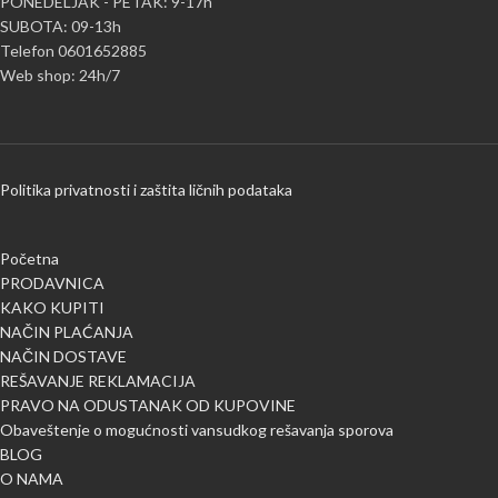
PONEDELJAK - PETAK: 9-17h
SUBOTA: 09-13h
Telefon 0601652885
Web shop: 24h/7
Politika privatnosti i zaštita ličnih podataka
Početna
PRODAVNICA
KAKO KUPITI
NAČIN PLAĆANJA
NAČIN DOSTAVE
REŠAVANJE REKLAMACIJA
PRAVO NA ODUSTANAK OD KUPOVINE
Obaveštenje o mogućnosti vansudkog rešavanja sporova
BLOG
O NAMA