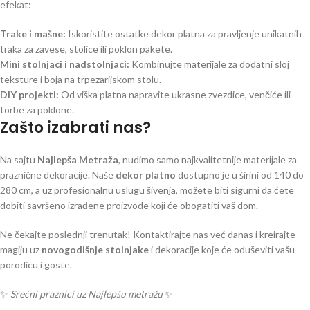
efekat:
Trake i mašne:
Iskoristite ostatke dekor platna za pravljenje unikatnih
traka za zavese, stolice ili poklon pakete.
Mini stolnjaci i nadstolnjaci:
Kombinujte materijale za dodatni sloj
teksture i boja na trpezarijskom stolu.
DIY projekti:
Od viška platna napravite ukrasne zvezdice, venčiće ili
torbe za poklone.
Zašto izabrati nas?
Na sajtu
Najlepša Metraža
, nudimo samo najkvalitetnije materijale za
praznične dekoracije. Naše
dekor platno
dostupno je u širini od 140 do
280 cm, a uz profesionalnu uslugu šivenja, možete biti sigurni da ćete
dobiti savršeno izrađene proizvode koji će obogatiti vaš dom.
Ne čekajte poslednji trenutak! Kontaktirajte nas već danas i kreirajte
magiju uz
novogodišnje stolnjake
i dekoracije koje će oduševiti vašu
porodicu i goste.
✨
Srećni praznici uz Najlepšu metražu
✨