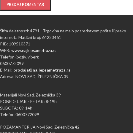
Šifra delatnosti: 4791 - Trgovina na malo posredstvom pošte ili preko
interneta Matični broj: 64223461
PIB: 109510371
WEB:
www.najlepsametraza.rs
Telefon (poziv, viber):
0600772099
E-Mail:
prodaja@najlepsametraza.rs
Adresa: NOVI SAD, ŽELEZNIČKA 39
Materijali Novi Sad, Železnička 39
PONEDELJAK - PETAK: 8-19h
SUBOTA: 09-14h
Telefon 0600772099
POZAMANTERIJA Novi Sad, Železnička 42