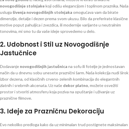
novogodišnje stolnjake
koji odišu elegancijom i toplinom praznika. Naša
usluga
šivenja novogodišnjih stolnjaka
omogućava vam da birate
dimenzije, detalje i dezen prema svom ukusu. Bilo da preferirate klasične
motive poput pahuljica i zvezdica, ili modernije varijante u neutralnim
tonovima, mi smo tu da vaše ideje sprovedemo u delo.
2. Udobnost i Stil uz Novogodišnje
Jastučnice
Dodavanje
novogodišnjih jastučnica
na sofu ili fotelje je jednostavan
način da u dnevnu sobu unesete praznični šarm. Naša kolekcija nudi širok
izbor dezena, od klasičnih crveno-zelenih kombinacija do elegantnih
zlatnih i srebrnih akcenata. Uz naše
dekor platno
, možete osvežiti
prostor i stvoriti atmosferu koja poziva na opuštanje i uživanje uz
praznične filmove.
3. Ideje za Prazničnu Dekoraciju
Evo nekoliko predloga kako da uz minimalan trud postignete maksimalan